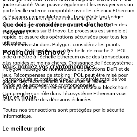
toute sécurité. Vous pouvez également les envoyer vers un
?
portefeuille externe compatible avec les réseaux Ethereum
et Polygon, comme Metamask, Trust Wallet ou Ledger.
Oui. En raison des réglementations légales, il est
Que dois-je considérer avant d'acheter
obligatoire de vérifier votre identité avant d'acheter des
cryptomonnaies sur Bitnovo. Le processus est simple et
Polygon ?
rapide, et assure des opérations sécurisées pour tous les
utilisateurs.
Avant d'investir dans Polygon, considérez les points
Pourquoi Bitnovo ?
suivants : Solution de mise à l'échelle de couche 2 : POL
aide à mettre à l'échelle Ethereum avec des transactions
plus rapides et moins chères. Croissance de l'écosystème :
Vous gardez vos cryptomonnaies
Polygon héberge de nombreuses applications DeFi et de
jeux. Récompenses de staking : POL peut être misé pour
La façon sûre et pratique d'avoir le contrôle total de vos
gagner des récompenses et sécuriser le réseau.
fonds et de protéger vos cryptomonnaies.
Interopérabilité : Connecte plusieurs réseaux blockchain.
Comprendre son rôle dans l'écosystème Ethereum vous
Sûr et fiable
aidera à prendre des décisions éclairées.
Toutes nos transactions sont protégées par la sécurité
informatique.
Le meilleur prix