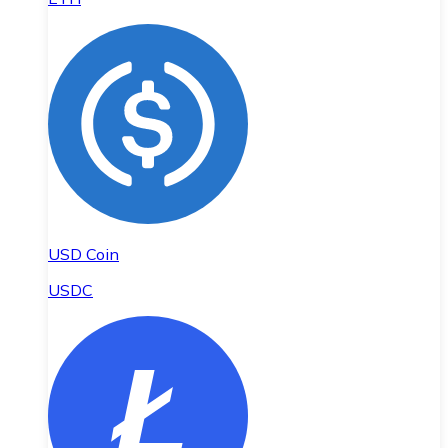
USD Coin
USDC