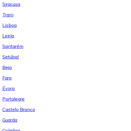
Siracusa
Trani
Lisboa
Leiría
Santarém
Setúbal
Beja
Faro
Évora
Portalegre
Castelo Branco
Guarda
Coímbra