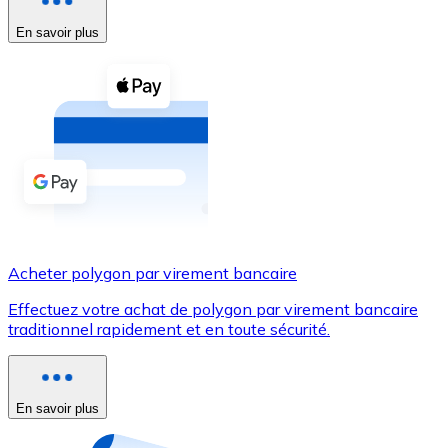
En savoir plus
Voir toutes
Coupons crypto
Achetez des cryptomonnaies en espèces et d'autres m
Acheter avec espèces
Virement SEPA
Ajoutez des fonds à votre compte Bitnovo ou effectuez 
Acheter avec virement bancaire
Acheter polygon par virement bancaire
Carte de crédit / débit
Effectuez votre achat de polygon par virement bancaire
Utilisez les cartes Visa et Mastercard pour acheter des
traditionnel rapidement et en toute sécurité.
Acheter avec carte
Boutique - Cartes
En savoir plus
Nouveau