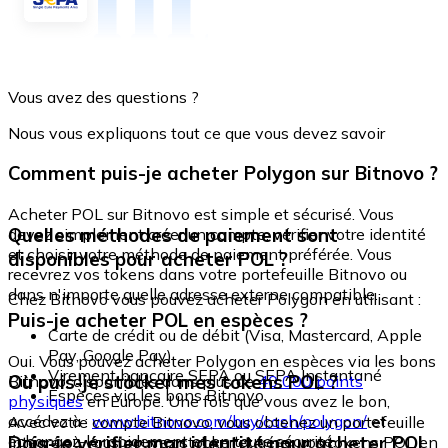
Vous avez des questions ?
Nous vous expliquons tout ce que vous devez savoir
Comment puis-je acheter Polygon sur Bitnovo ?
Acheter POL sur Bitnovo est simple et sécurisé. Vous
Quelles méthodes de paiement sont
devez simplement créer un compte, vérifier votre identité
et choisir votre méthode de paiement préférée. Vous
disponibles pour acheter POL ?
recevrez vos tokens dans votre portefeuille Bitnovo ou
dans n'importe quelle adresse externe compatible.
Chez Bitnovo vous pouvez acheter Polygon en utilisant :
Puis-je acheter POL en espèces ?
Carte de crédit ou de débit (Visa, Mastercard, Apple
Pay, Google Pay)
Oui. Vous pouvez acheter Polygon en espèces via les bons
Virement bancaire SEPA ou SEPA Instantané
Où puis-je stocker mes tokens POL ?
Bitnovo, disponibles dans plus de
40 000 points
Espèces via les bons Bitnovo
physiques
en Europe. Une fois que vous avez le bon,
accédez à :
www.bitnovo.com/buy/cash/polygon/
et
Avec votre compte Bitnovo, vous obtenez un portefeuille
échangez-le rapidement et en toute sécurité.
Dois-je vérifier mon identité pour acheter POL
intégré où vous pouvez stocker et gérer vos tokens POL en