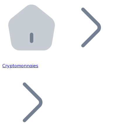
Effectuez des opérations de plus grande envergure. O
Distributeurs automatiques Bitnovo
Intégrez un ATM Bitnovo dans votre entreprise et per
API Bitnovo
Intégrez notre API dans votre écosystème.
Devenir Distributeur
Rejoignez notre réseau de distributeurs et commercialis
Cryptomonnaies
Lister un Token
Ajoutez le token de votre projet à notre service d'acha