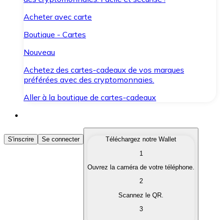
Acheter avec carte
Boutique - Cartes
Nouveau
Achetez des cartes-cadeaux de vos marques
préférées avec des cryptomonnaies.
Aller à la boutique de cartes-cadeaux
Acheter des Cryptomonnaies
S'inscrire
Se connecter
Téléchargez notre Wallet
1
Achetez les cryptomonnaies qui vous intéressent rapid
Ouvrez la caméra de votre téléphone.
Vendre des Cryptomonnaies
2
Convertissez vos cryptomonnaies en monnaie fiduciair
Scannez le QR.
3
Échanger (Swap)