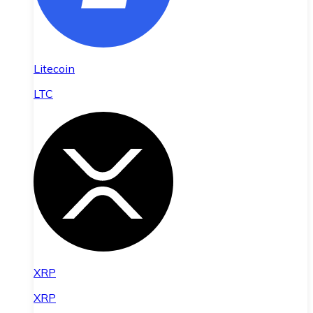
Litecoin
LTC
XRP
XRP