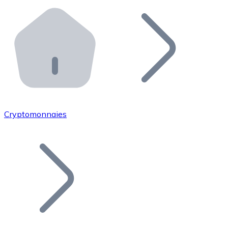
Effectuez des opérations de plus grande envergure. O
Distributeurs automatiques Bitnovo
Intégrez un ATM Bitnovo dans votre entreprise et per
API Bitnovo
Intégrez notre API dans votre écosystème.
Devenir Distributeur
Rejoignez notre réseau de distributeurs et commercialis
Cryptomonnaies
Lister un Token
Ajoutez le token de votre projet à notre service d'acha