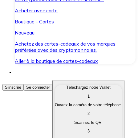
Acheter avec carte
Boutique - Cartes
Nouveau
Achetez des cartes-cadeaux de vos marques
préférées avec des cryptomonnaies.
Aller à la boutique de cartes-cadeaux
Acheter des Cryptomonnaies
S'inscrire
Se connecter
Téléchargez notre Wallet
1
Achetez les cryptomonnaies qui vous intéressent rapid
Ouvrez la caméra de votre téléphone.
Vendre des Cryptomonnaies
2
Convertissez vos cryptomonnaies en monnaie fiduciair
Scannez le QR.
3
Échanger (Swap)