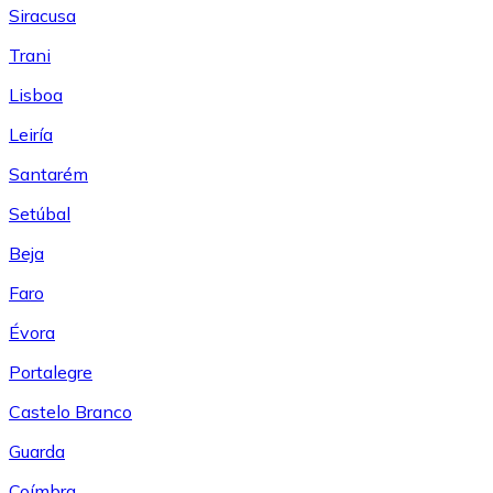
Siracusa
Trani
Lisboa
Leiría
Santarém
Setúbal
Beja
Faro
Évora
Portalegre
Castelo Branco
Guarda
Coímbra