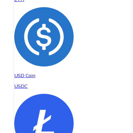
USD Coin
USDC