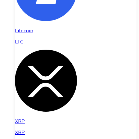
Litecoin
LTC
XRP
XRP