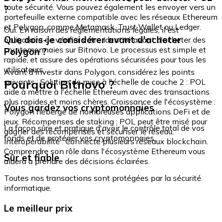
toute sécurité. Vous pouvez également les envoyer vers un
?
portefeuille externe compatible avec les réseaux Ethereum
et Polygon, comme Metamask, Trust Wallet ou Ledger.
Oui. En raison des réglementations légales, il est
Que dois-je considérer avant d'acheter
obligatoire de vérifier votre identité avant d'acheter des
cryptomonnaies sur Bitnovo. Le processus est simple et
Polygon ?
rapide, et assure des opérations sécurisées pour tous les
utilisateurs.
Avant d'investir dans Polygon, considérez les points
Pourquoi Bitnovo ?
suivants : Solution de mise à l'échelle de couche 2 : POL
aide à mettre à l'échelle Ethereum avec des transactions
plus rapides et moins chères. Croissance de l'écosystème :
Vous gardez vos cryptomonnaies
Polygon héberge de nombreuses applications DeFi et de
jeux. Récompenses de staking : POL peut être misé pour
La façon sûre et pratique d'avoir le contrôle total de vos
gagner des récompenses et sécuriser le réseau.
fonds et de protéger vos cryptomonnaies.
Interopérabilité : Connecte plusieurs réseaux blockchain.
Comprendre son rôle dans l'écosystème Ethereum vous
Sûr et fiable
aidera à prendre des décisions éclairées.
Toutes nos transactions sont protégées par la sécurité
informatique.
Le meilleur prix