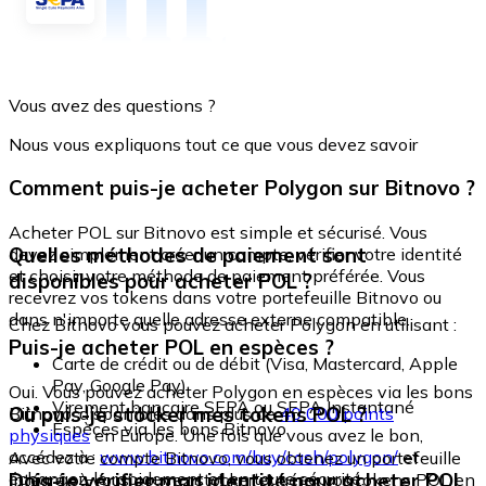
Vous avez des questions ?
Nous vous expliquons tout ce que vous devez savoir
Comment puis-je acheter Polygon sur Bitnovo ?
Acheter POL sur Bitnovo est simple et sécurisé. Vous
Quelles méthodes de paiement sont
devez simplement créer un compte, vérifier votre identité
et choisir votre méthode de paiement préférée. Vous
disponibles pour acheter POL ?
recevrez vos tokens dans votre portefeuille Bitnovo ou
dans n'importe quelle adresse externe compatible.
Chez Bitnovo vous pouvez acheter Polygon en utilisant :
Puis-je acheter POL en espèces ?
Carte de crédit ou de débit (Visa, Mastercard, Apple
Pay, Google Pay)
Oui. Vous pouvez acheter Polygon en espèces via les bons
Virement bancaire SEPA ou SEPA Instantané
Où puis-je stocker mes tokens POL ?
Bitnovo, disponibles dans plus de
40 000 points
Espèces via les bons Bitnovo
physiques
en Europe. Une fois que vous avez le bon,
accédez à :
www.bitnovo.com/buy/cash/polygon/
et
Avec votre compte Bitnovo, vous obtenez un portefeuille
échangez-le rapidement et en toute sécurité.
Dois-je vérifier mon identité pour acheter POL
intégré où vous pouvez stocker et gérer vos tokens POL en