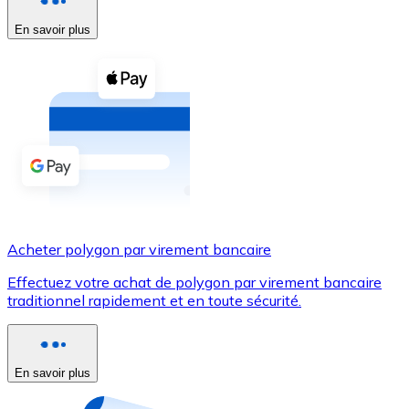
En savoir plus
Voir toutes
Coupons crypto
Achetez des cryptomonnaies en espèces et d'autres m
Acheter avec espèces
Virement SEPA
Ajoutez des fonds à votre compte Bitnovo ou effectuez 
Acheter avec virement bancaire
Acheter polygon par virement bancaire
Carte de crédit / débit
Effectuez votre achat de polygon par virement bancaire
Utilisez les cartes Visa et Mastercard pour acheter des
traditionnel rapidement et en toute sécurité.
Acheter avec carte
Boutique - Cartes
En savoir plus
Nouveau