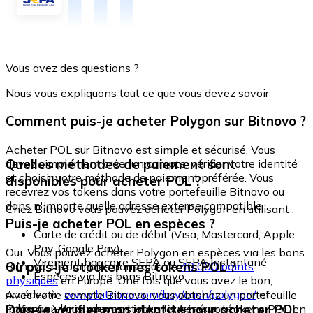
Vous avez des questions ?
Nous vous expliquons tout ce que vous devez savoir
Comment puis-je acheter Polygon sur Bitnovo ?
Acheter POL sur Bitnovo est simple et sécurisé. Vous
Quelles méthodes de paiement sont
devez simplement créer un compte, vérifier votre identité
et choisir votre méthode de paiement préférée. Vous
disponibles pour acheter POL ?
recevrez vos tokens dans votre portefeuille Bitnovo ou
dans n'importe quelle adresse externe compatible.
Chez Bitnovo vous pouvez acheter Polygon en utilisant :
Puis-je acheter POL en espèces ?
Carte de crédit ou de débit (Visa, Mastercard, Apple
Pay, Google Pay)
Oui. Vous pouvez acheter Polygon en espèces via les bons
Virement bancaire SEPA ou SEPA Instantané
Où puis-je stocker mes tokens POL ?
Bitnovo, disponibles dans plus de
40 000 points
Espèces via les bons Bitnovo
physiques
en Europe. Une fois que vous avez le bon,
accédez à :
www.bitnovo.com/buy/cash/polygon/
et
Avec votre compte Bitnovo, vous obtenez un portefeuille
échangez-le rapidement et en toute sécurité.
Dois-je vérifier mon identité pour acheter POL
intégré où vous pouvez stocker et gérer vos tokens POL en