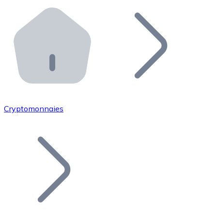
Effectuez des opérations de plus grande envergure. O
Distributeurs automatiques Bitnovo
Intégrez un ATM Bitnovo dans votre entreprise et per
API Bitnovo
Intégrez notre API dans votre écosystème.
Devenir Distributeur
Rejoignez notre réseau de distributeurs et commercialis
Cryptomonnaies
Lister un Token
Ajoutez le token de votre projet à notre service d'acha