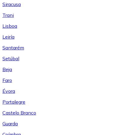
Siracusa
Trani
Lisboa
Leiría
Santarém
Setúbal
Beja
Faro
Évora
Portalegre
Castelo Branco
Guarda
Coímbra