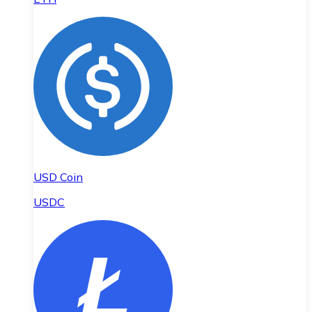
USD Coin
USDC