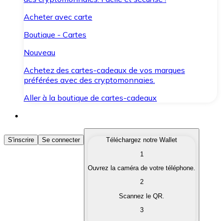
Acheter avec carte
Boutique - Cartes
Nouveau
Achetez des cartes-cadeaux de vos marques
préférées avec des cryptomonnaies.
Aller à la boutique de cartes-cadeaux
Acheter des Cryptomonnaies
S'inscrire
Se connecter
Téléchargez notre Wallet
1
Achetez les cryptomonnaies qui vous intéressent rapid
Ouvrez la caméra de votre téléphone.
Vendre des Cryptomonnaies
2
Convertissez vos cryptomonnaies en monnaie fiduciair
Scannez le QR.
3
Échanger (Swap)