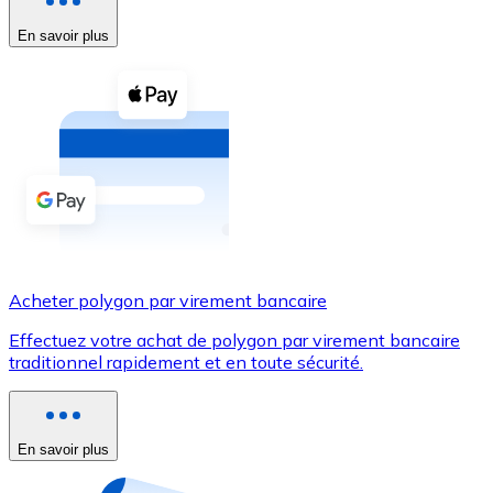
En savoir plus
Voir toutes
Coupons crypto
Achetez des cryptomonnaies en espèces et d'autres m
Acheter avec espèces
Virement SEPA
Ajoutez des fonds à votre compte Bitnovo ou effectuez 
Acheter avec virement bancaire
Acheter polygon par virement bancaire
Carte de crédit / débit
Effectuez votre achat de polygon par virement bancaire
Utilisez les cartes Visa et Mastercard pour acheter des
traditionnel rapidement et en toute sécurité.
Acheter avec carte
Boutique - Cartes
En savoir plus
Nouveau