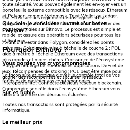
toute sécurité. Vous pouvez également les envoyer vers un
?
portefeuille externe compatible avec les réseaux Ethereum
et Polygon, comme Metamask, Trust Wallet ou Ledger.
Oui. En raison des réglementations légales, il est
Que dois-je considérer avant d'acheter
obligatoire de vérifier votre identité avant d'acheter des
cryptomonnaies sur Bitnovo. Le processus est simple et
Polygon ?
rapide, et assure des opérations sécurisées pour tous les
utilisateurs.
Avant d'investir dans Polygon, considérez les points
Pourquoi Bitnovo ?
suivants : Solution de mise à l'échelle de couche 2 : POL
aide à mettre à l'échelle Ethereum avec des transactions
plus rapides et moins chères. Croissance de l'écosystème :
Vous gardez vos cryptomonnaies
Polygon héberge de nombreuses applications DeFi et de
jeux. Récompenses de staking : POL peut être misé pour
La façon sûre et pratique d'avoir le contrôle total de vos
gagner des récompenses et sécuriser le réseau.
fonds et de protéger vos cryptomonnaies.
Interopérabilité : Connecte plusieurs réseaux blockchain.
Comprendre son rôle dans l'écosystème Ethereum vous
Sûr et fiable
aidera à prendre des décisions éclairées.
Toutes nos transactions sont protégées par la sécurité
informatique.
Le meilleur prix