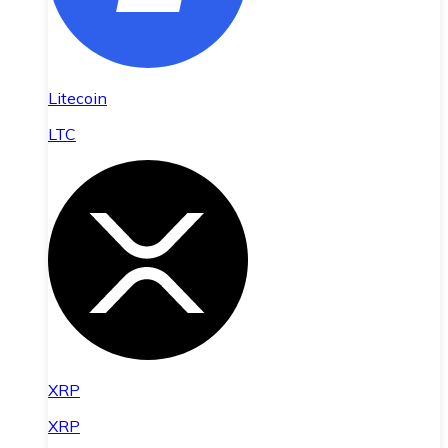
Litecoin
LTC
XRP
XRP