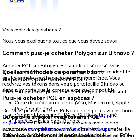
Vous avez des questions ?
Nous vous expliquons tout ce que vous devez savoir
Comment puis-je acheter Polygon sur Bitnovo ?
Acheter POL sur Bitnovo est simple et sécurisé. Vous
Quelles méthodes de paiement sont
devez simplement créer un compte, vérifier votre identité
et choisir votre méthode de paiement préférée. Vous
disponibles pour acheter POL ?
recevrez vos tokens dans votre portefeuille Bitnovo ou
dans n'importe quelle adresse externe compatible.
Chez Bitnovo vous pouvez acheter Polygon en utilisant :
Puis-je acheter POL en espèces ?
Carte de crédit ou de débit (Visa, Mastercard, Apple
Pay, Google Pay)
Oui. Vous pouvez acheter Polygon en espèces via les bons
Virement bancaire SEPA ou SEPA Instantané
Où puis-je stocker mes tokens POL ?
Bitnovo, disponibles dans plus de
40 000 points
Espèces via les bons Bitnovo
physiques
en Europe. Une fois que vous avez le bon,
accédez à :
www.bitnovo.com/buy/cash/polygon/
et
Avec votre compte Bitnovo, vous obtenez un portefeuille
échangez-le rapidement et en toute sécurité.
Dois-je vérifier mon identité pour acheter POL
intégré où vous pouvez stocker et gérer vos tokens POL en