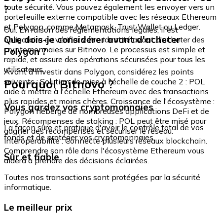
toute sécurité. Vous pouvez également les envoyer vers un
?
portefeuille externe compatible avec les réseaux Ethereum
et Polygon, comme Metamask, Trust Wallet ou Ledger.
Oui. En raison des réglementations légales, il est
Que dois-je considérer avant d'acheter
obligatoire de vérifier votre identité avant d'acheter des
cryptomonnaies sur Bitnovo. Le processus est simple et
Polygon ?
rapide, et assure des opérations sécurisées pour tous les
utilisateurs.
Avant d'investir dans Polygon, considérez les points
Pourquoi Bitnovo ?
suivants : Solution de mise à l'échelle de couche 2 : POL
aide à mettre à l'échelle Ethereum avec des transactions
plus rapides et moins chères. Croissance de l'écosystème :
Vous gardez vos cryptomonnaies
Polygon héberge de nombreuses applications DeFi et de
jeux. Récompenses de staking : POL peut être misé pour
La façon sûre et pratique d'avoir le contrôle total de vos
gagner des récompenses et sécuriser le réseau.
fonds et de protéger vos cryptomonnaies.
Interopérabilité : Connecte plusieurs réseaux blockchain.
Comprendre son rôle dans l'écosystème Ethereum vous
Sûr et fiable
aidera à prendre des décisions éclairées.
Toutes nos transactions sont protégées par la sécurité
informatique.
Le meilleur prix