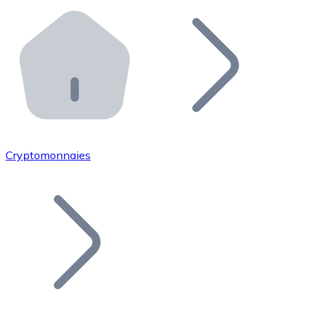
Effectuez des opérations de plus grande envergure. O
Distributeurs automatiques Bitnovo
Intégrez un ATM Bitnovo dans votre entreprise et per
API Bitnovo
Intégrez notre API dans votre écosystème.
Devenir Distributeur
Rejoignez notre réseau de distributeurs et commercialis
Cryptomonnaies
Lister un Token
Ajoutez le token de votre projet à notre service d'acha