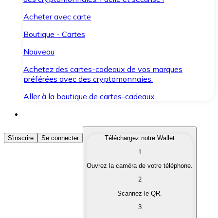
Acheter avec carte
Boutique - Cartes
Nouveau
Achetez des cartes-cadeaux de vos marques
préférées avec des cryptomonnaies.
Aller à la boutique de cartes-cadeaux
Acheter des Cryptomonnaies
S'inscrire
Se connecter
Téléchargez notre Wallet
1
Achetez les cryptomonnaies qui vous intéressent rapid
Ouvrez la caméra de votre téléphone.
Vendre des Cryptomonnaies
2
Convertissez vos cryptomonnaies en monnaie fiduciair
Scannez le QR.
3
Échanger (Swap)