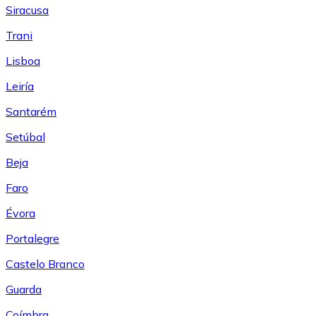
Siracusa
Trani
Lisboa
Leiría
Santarém
Setúbal
Beja
Faro
Évora
Portalegre
Castelo Branco
Guarda
Coímbra