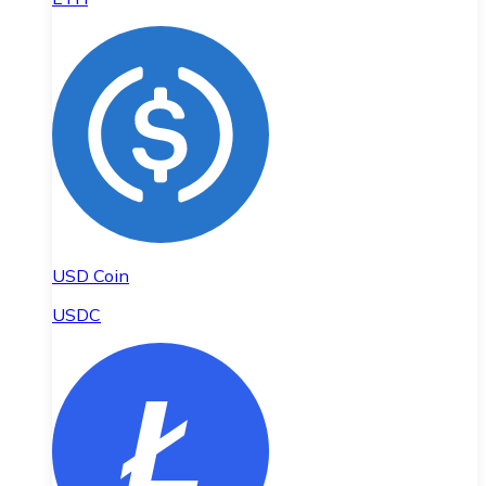
USD Coin
USDC