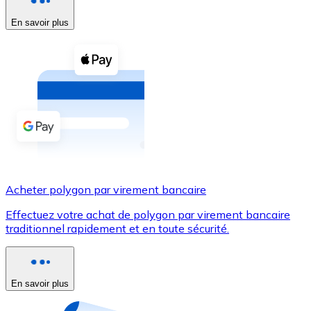
En savoir plus
Voir toutes
Coupons crypto
Achetez des cryptomonnaies en espèces et d'autres m
Acheter avec espèces
Virement SEPA
Ajoutez des fonds à votre compte Bitnovo ou effectuez 
Acheter avec virement bancaire
Acheter polygon par virement bancaire
Carte de crédit / débit
Effectuez votre achat de polygon par virement bancaire
Utilisez les cartes Visa et Mastercard pour acheter des
traditionnel rapidement et en toute sécurité.
Acheter avec carte
Boutique - Cartes
En savoir plus
Nouveau