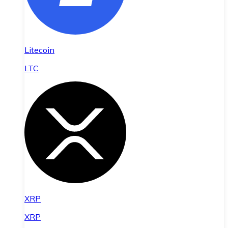
Litecoin
LTC
XRP
XRP