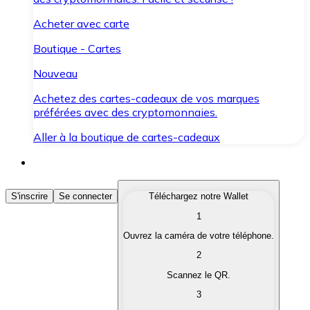
Acheter avec carte
Boutique - Cartes
Nouveau
Achetez des cartes-cadeaux de vos marques
préférées avec des cryptomonnaies.
Aller à la boutique de cartes-cadeaux
Acheter des Cryptomonnaies
S'inscrire
Se connecter
Téléchargez notre Wallet
1
Achetez les cryptomonnaies qui vous intéressent rapid
Ouvrez la caméra de votre téléphone.
Vendre des Cryptomonnaies
2
Convertissez vos cryptomonnaies en monnaie fiduciair
Scannez le QR.
3
Échanger (Swap)