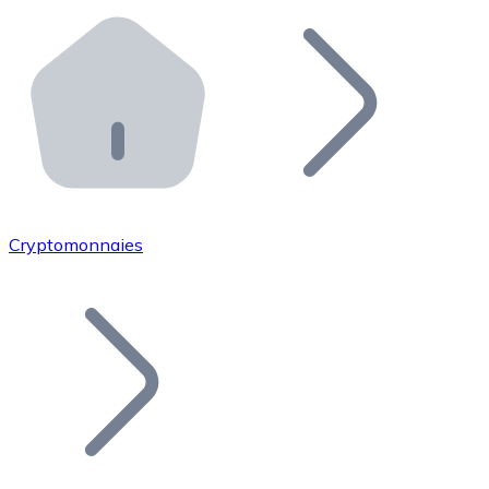
Effectuez des opérations de plus grande envergure. O
Distributeurs automatiques Bitnovo
Intégrez un ATM Bitnovo dans votre entreprise et per
API Bitnovo
Intégrez notre API dans votre écosystème.
Devenir Distributeur
Rejoignez notre réseau de distributeurs et commercialis
Cryptomonnaies
Lister un Token
Ajoutez le token de votre projet à notre service d'acha