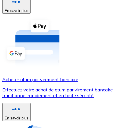
Voir toutes
En savoir plus
Coupons crypto
Achetez des cryptomonnaies en espèces et d'autres m
Acheter avec espèces
Virement SEPA
Ajoutez des fonds à votre compte Bitnovo ou effectuez 
Acheter avec virement bancaire
Acheter qtum par virement bancaire
Carte de crédit / débit
Effectuez votre achat de qtum par virement bancaire
Utilisez les cartes Visa et Mastercard pour acheter des
traditionnel rapidement et en toute sécurité.
Acheter avec carte
Boutique - Cartes
En savoir plus
Nouveau