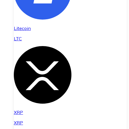
Litecoin
LTC
XRP
XRP