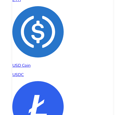
USD Coin
USDC