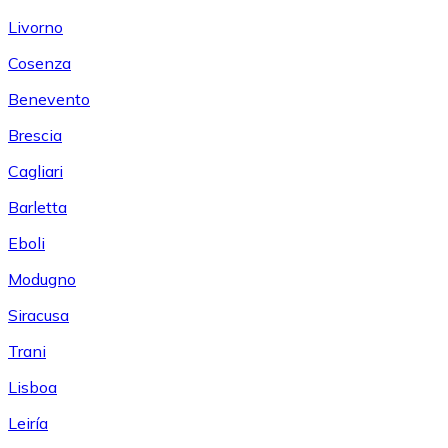
Livorno
Cosenza
Benevento
Brescia
Cagliari
Barletta
Eboli
Modugno
Siracusa
Trani
Lisboa
Leiría