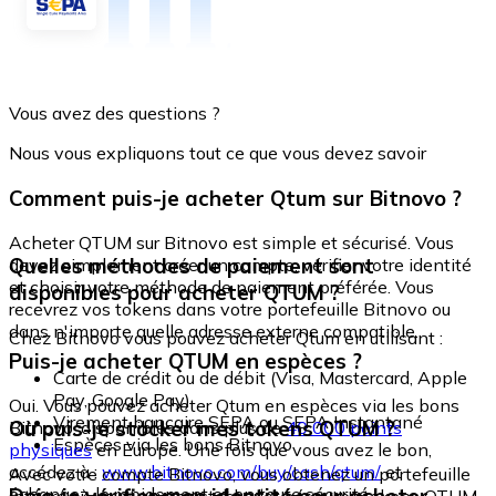
Vous avez des questions ?
Nous vous expliquons tout ce que vous devez savoir
Comment puis-je acheter Qtum sur Bitnovo ?
Acheter QTUM sur Bitnovo est simple et sécurisé. Vous
Quelles méthodes de paiement sont
devez simplement créer un compte, vérifier votre identité
et choisir votre méthode de paiement préférée. Vous
disponibles pour acheter QTUM ?
recevrez vos tokens dans votre portefeuille Bitnovo ou
dans n'importe quelle adresse externe compatible.
Chez Bitnovo vous pouvez acheter Qtum en utilisant :
Puis-je acheter QTUM en espèces ?
Carte de crédit ou de débit (Visa, Mastercard, Apple
Pay, Google Pay)
Oui. Vous pouvez acheter Qtum en espèces via les bons
Virement bancaire SEPA ou SEPA Instantané
Où puis-je stocker mes tokens QTUM ?
Bitnovo, disponibles dans plus de
40 000 points
Espèces via les bons Bitnovo
physiques
en Europe. Une fois que vous avez le bon,
accédez à :
www.bitnovo.com/buy/cash/qtum/
et
Avec votre compte Bitnovo, vous obtenez un portefeuille
échangez-le rapidement et en toute sécurité.
intégré où vous pouvez stocker et gérer vos tokens QTUM