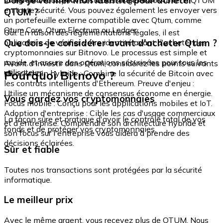
Dois-je vérifier mon identité pour acheter
en toute sécurité. Vous pouvez également les envoyer vers
QTUM ?
un portefeuille externe compatible avec Qtum, comme
Qtum Core, Qtum Electrum ou Ledger.
Oui. En raison des réglementations légales, il est
Que dois-je considérer avant d'acheter Qtum ?
obligatoire de vérifier votre identité avant d'acheter des
cryptomonnaies sur Bitnovo. Le processus est simple et
rapide, et assure des opérations sécurisées pour tous les
Avant d'investir dans Qtum, considérez les points suivants
utilisateurs.
Pourquoi Bitnovo ?
: Blockchain hybride : Combine la sécurité de Bitcoin avec
les contrats intelligents d'Ethereum. Preuve d'enjeu :
Utilise un mécanisme de consensus économe en énergie.
Vous gardez vos cryptomonnaies
Focus mobile : Conçu pour les applications mobiles et IoT.
Adoption d'entreprise : Cible les cas d'usage commerciaux
La façon sûre et pratique d'avoir le contrôle total de vos
et d'entreprise. Comprendre son architecture hybride et
fonds et de protéger vos cryptomonnaies.
son focus sur l'entreprise vous aidera à prendre des
décisions éclairées.
Sûr et fiable
Toutes nos transactions sont protégées par la sécurité
informatique.
Le meilleur prix
Avec le même argent, vous recevez plus de QTUM. Nous