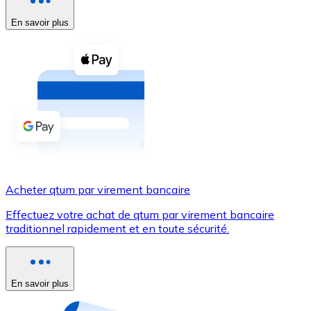
En savoir plus
Voir toutes
Coupons crypto
Achetez des cryptomonnaies en espèces et d'autres m
Acheter avec espèces
Virement SEPA
Ajoutez des fonds à votre compte Bitnovo ou effectuez 
Acheter avec virement bancaire
Acheter qtum par virement bancaire
Carte de crédit / débit
Effectuez votre achat de qtum par virement bancaire
Utilisez les cartes Visa et Mastercard pour acheter des
traditionnel rapidement et en toute sécurité.
Acheter avec carte
Boutique - Cartes
En savoir plus
Nouveau