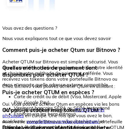
Vous avez des questions ?
Nous vous expliquons tout ce que vous devez savoir
Comment puis-je acheter Qtum sur Bitnovo ?
Acheter QTUM sur Bitnovo est simple et sécurisé. Vous
Quelles méthodes de paiement sont
devez simplement créer un compte, vérifier votre identité
et choisir votre méthode de paiement préférée. Vous
disponibles pour acheter QTUM ?
recevrez vos tokens dans votre portefeuille Bitnovo ou
dans n'importe quelle adresse externe compatible.
Chez Bitnovo vous pouvez acheter Qtum en utilisant :
Puis-je acheter QTUM en espèces ?
Carte de crédit ou de débit (Visa, Mastercard, Apple
Pay, Google Pay)
Oui. Vous pouvez acheter Qtum en espèces via les bons
Virement bancaire SEPA ou SEPA Instantané
Où puis-je stocker mes tokens QTUM ?
Bitnovo, disponibles dans plus de
40 000 points
Espèces via les bons Bitnovo
physiques
en Europe. Une fois que vous avez le bon,
accédez à :
www.bitnovo.com/buy/cash/qtum/
et
Avec votre compte Bitnovo, vous obtenez un portefeuille
échangez-le rapidement et en toute sécurité.
Dois-je vérifier mon identité pour acheter
intégré où vous pouvez stocker et gérer vos tokens QTUM