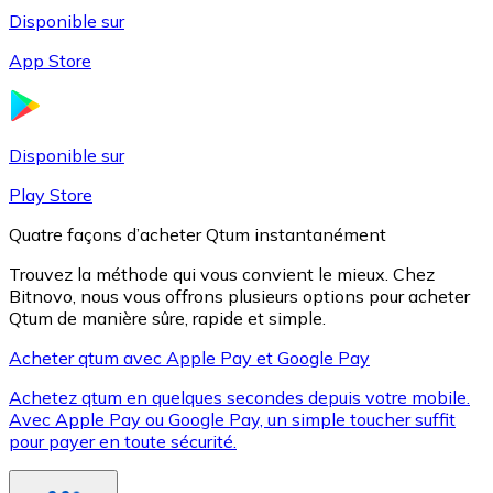
Disponible sur
App Store
Litecoin
LTC
Disponible sur
Play Store
Quatre façons d’acheter Qtum instantanément
Trouvez la méthode qui vous convient le mieux. Chez
Bitnovo, nous vous offrons plusieurs options pour acheter
Qtum de manière sûre, rapide et simple.
Acheter qtum avec Apple Pay et Google Pay
Achetez qtum en quelques secondes depuis votre mobile.
XRP
Avec Apple Pay ou Google Pay, un simple toucher suffit
pour payer en toute sécurité.
XRP