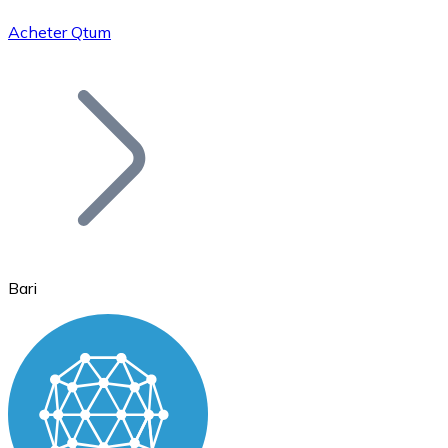
Acheter Qtum
Bitcoin
BTC
Bari
Ethereum
ETH