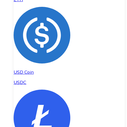
USD Coin
USDC