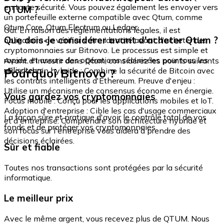
en toute sécurité. Vous pouvez également les envoyer vers
QTUM ?
un portefeuille externe compatible avec Qtum, comme
Qtum Core, Qtum Electrum ou Ledger.
Oui. En raison des réglementations légales, il est
Que dois-je considérer avant d'acheter Qtum ?
obligatoire de vérifier votre identité avant d'acheter des
cryptomonnaies sur Bitnovo. Le processus est simple et
rapide, et assure des opérations sécurisées pour tous les
Avant d'investir dans Qtum, considérez les points suivants
utilisateurs.
Pourquoi Bitnovo ?
: Blockchain hybride : Combine la sécurité de Bitcoin avec
les contrats intelligents d'Ethereum. Preuve d'enjeu :
Utilise un mécanisme de consensus économe en énergie.
Vous gardez vos cryptomonnaies
Focus mobile : Conçu pour les applications mobiles et IoT.
Adoption d'entreprise : Cible les cas d'usage commerciaux
La façon sûre et pratique d'avoir le contrôle total de vos
et d'entreprise. Comprendre son architecture hybride et
fonds et de protéger vos cryptomonnaies.
son focus sur l'entreprise vous aidera à prendre des
décisions éclairées.
Sûr et fiable
Toutes nos transactions sont protégées par la sécurité
informatique.
Le meilleur prix
Avec le même argent, vous recevez plus de QTUM. Nous