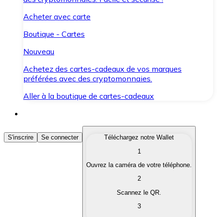
Acheter avec carte
Boutique - Cartes
Nouveau
Achetez des cartes-cadeaux de vos marques
préférées avec des cryptomonnaies.
Aller à la boutique de cartes-cadeaux
Acheter des Cryptomonnaies
S'inscrire
Se connecter
Téléchargez notre Wallet
1
Achetez les cryptomonnaies qui vous intéressent rapid
Ouvrez la caméra de votre téléphone.
Vendre des Cryptomonnaies
2
Convertissez vos cryptomonnaies en monnaie fiduciair
Scannez le QR.
3
Échanger (Swap)