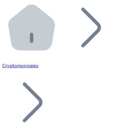
Effectuez des opérations de plus grande envergure. O
Distributeurs automatiques Bitnovo
Intégrez un ATM Bitnovo dans votre entreprise et per
API Bitnovo
Intégrez notre API dans votre écosystème.
Devenir Distributeur
Rejoignez notre réseau de distributeurs et commercialis
Cryptomonnaies
Lister un Token
Ajoutez le token de votre projet à notre service d'acha