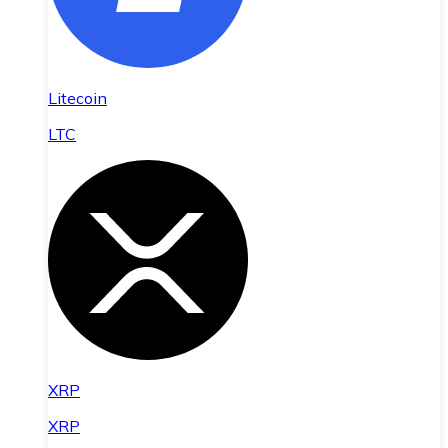
Litecoin
LTC
XRP
XRP