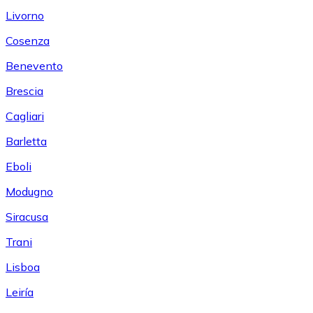
Livorno
Cosenza
Benevento
Brescia
Cagliari
Barletta
Eboli
Modugno
Siracusa
Trani
Lisboa
Leiría