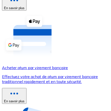
En savoir plus
Voir toutes
Coupons crypto
Achetez des cryptomonnaies en espèces et d'autres m
Acheter avec espèces
Virement SEPA
Ajoutez des fonds à votre compte Bitnovo ou effectuez 
Acheter avec virement bancaire
Acheter qtum par virement bancaire
Carte de crédit / débit
Effectuez votre achat de qtum par virement bancaire
Utilisez les cartes Visa et Mastercard pour acheter des
traditionnel rapidement et en toute sécurité.
Acheter avec carte
Boutique - Cartes
En savoir plus
Nouveau