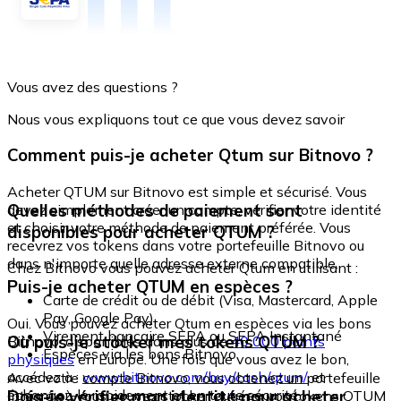
Vous avez des questions ?
Nous vous expliquons tout ce que vous devez savoir
Comment puis-je acheter Qtum sur Bitnovo ?
Acheter QTUM sur Bitnovo est simple et sécurisé. Vous
Quelles méthodes de paiement sont
devez simplement créer un compte, vérifier votre identité
et choisir votre méthode de paiement préférée. Vous
disponibles pour acheter QTUM ?
recevrez vos tokens dans votre portefeuille Bitnovo ou
dans n'importe quelle adresse externe compatible.
Chez Bitnovo vous pouvez acheter Qtum en utilisant :
Puis-je acheter QTUM en espèces ?
Carte de crédit ou de débit (Visa, Mastercard, Apple
Pay, Google Pay)
Oui. Vous pouvez acheter Qtum en espèces via les bons
Virement bancaire SEPA ou SEPA Instantané
Où puis-je stocker mes tokens QTUM ?
Bitnovo, disponibles dans plus de
40 000 points
Espèces via les bons Bitnovo
physiques
en Europe. Une fois que vous avez le bon,
accédez à :
www.bitnovo.com/buy/cash/qtum/
et
Avec votre compte Bitnovo, vous obtenez un portefeuille
échangez-le rapidement et en toute sécurité.
Dois-je vérifier mon identité pour acheter
intégré où vous pouvez stocker et gérer vos tokens QTUM