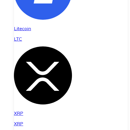
Litecoin
LTC
XRP
XRP