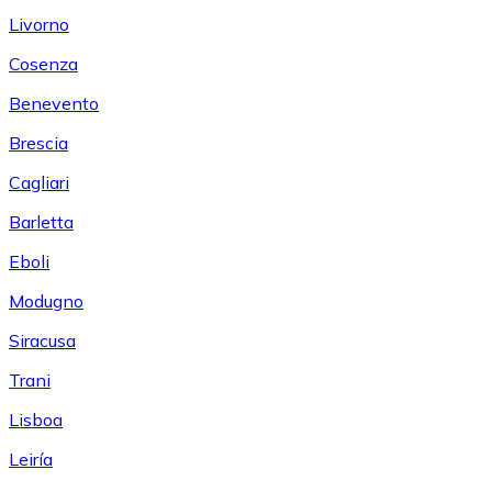
Livorno
Cosenza
Benevento
Brescia
Cagliari
Barletta
Eboli
Modugno
Siracusa
Trani
Lisboa
Leiría