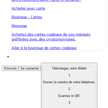
Acheter avec carte
Boutique - Cartes
Nouveau
Achetez des cartes-cadeaux de vos marques
préférées avec des cryptomonnaies.
Aller à la boutique de cartes-cadeaux
Acheter des Cryptomonnaies
S'inscrire
Se connecter
Téléchargez notre Wallet
1
Achetez les cryptomonnaies qui vous intéressent rapid
Ouvrez la caméra de votre téléphone.
Vendre des Cryptomonnaies
2
Convertissez vos cryptomonnaies en monnaie fiduciair
Scannez le QR.
3
Échanger (Swap)