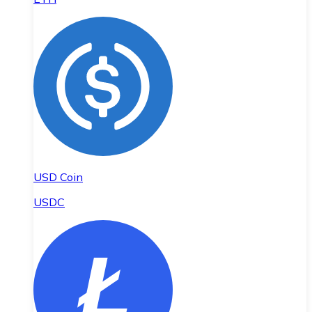
USD Coin
USDC