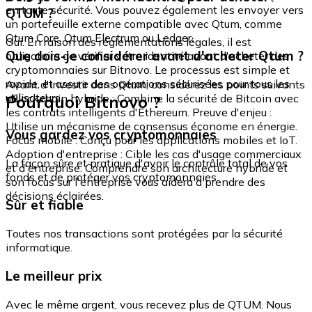
en toute sécurité. Vous pouvez également les envoyer vers
QTUM ?
un portefeuille externe compatible avec Qtum, comme
Qtum Core, Qtum Electrum ou Ledger.
Oui. En raison des réglementations légales, il est
Que dois-je considérer avant d'acheter Qtum ?
obligatoire de vérifier votre identité avant d'acheter des
cryptomonnaies sur Bitnovo. Le processus est simple et
rapide, et assure des opérations sécurisées pour tous les
Avant d'investir dans Qtum, considérez les points suivants
utilisateurs.
Pourquoi Bitnovo ?
: Blockchain hybride : Combine la sécurité de Bitcoin avec
les contrats intelligents d'Ethereum. Preuve d'enjeu :
Utilise un mécanisme de consensus économe en énergie.
Vous gardez vos cryptomonnaies
Focus mobile : Conçu pour les applications mobiles et IoT.
Adoption d'entreprise : Cible les cas d'usage commerciaux
La façon sûre et pratique d'avoir le contrôle total de vos
et d'entreprise. Comprendre son architecture hybride et
fonds et de protéger vos cryptomonnaies.
son focus sur l'entreprise vous aidera à prendre des
décisions éclairées.
Sûr et fiable
Toutes nos transactions sont protégées par la sécurité
informatique.
Le meilleur prix
Avec le même argent, vous recevez plus de QTUM. Nous