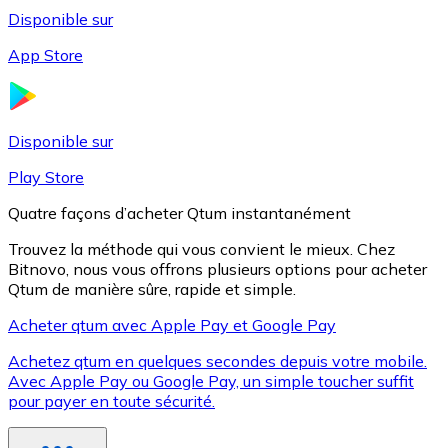
Disponible sur
App Store
Litecoin
LTC
Disponible sur
Play Store
Quatre façons d’acheter Qtum instantanément
Trouvez la méthode qui vous convient le mieux. Chez
Bitnovo, nous vous offrons plusieurs options pour acheter
Qtum de manière sûre, rapide et simple.
Acheter qtum avec Apple Pay et Google Pay
Achetez qtum en quelques secondes depuis votre mobile.
XRP
Avec Apple Pay ou Google Pay, un simple toucher suffit
pour payer en toute sécurité.
XRP