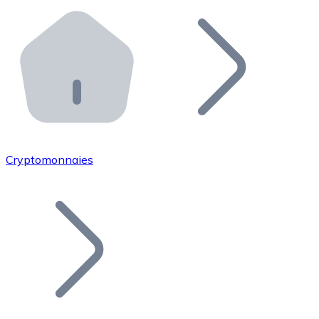
Effectuez des opérations de plus grande envergure. O
Distributeurs automatiques Bitnovo
Intégrez un ATM Bitnovo dans votre entreprise et per
API Bitnovo
Intégrez notre API dans votre écosystème.
Devenir Distributeur
Rejoignez notre réseau de distributeurs et commercialis
Cryptomonnaies
Lister un Token
Ajoutez le token de votre projet à notre service d'acha