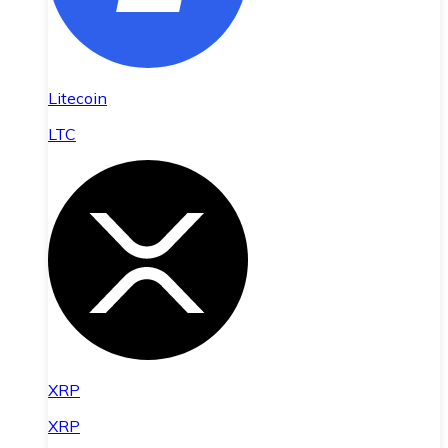
Litecoin
LTC
XRP
XRP