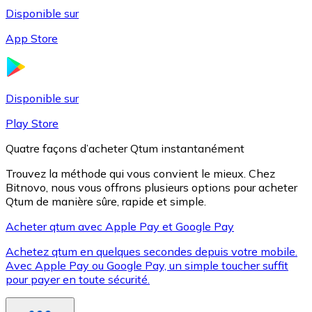
Disponible sur
App Store
Litecoin
LTC
Disponible sur
Play Store
Quatre façons d’acheter Qtum instantanément
Trouvez la méthode qui vous convient le mieux. Chez
Bitnovo, nous vous offrons plusieurs options pour acheter
Qtum de manière sûre, rapide et simple.
Acheter qtum avec Apple Pay et Google Pay
Achetez qtum en quelques secondes depuis votre mobile.
XRP
Avec Apple Pay ou Google Pay, un simple toucher suffit
pour payer en toute sécurité.
XRP