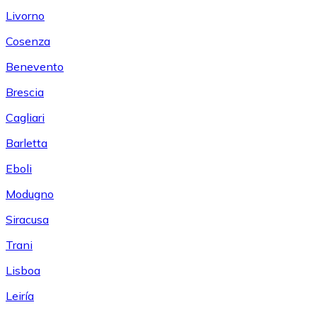
Livorno
Cosenza
Benevento
Brescia
Cagliari
Barletta
Eboli
Modugno
Siracusa
Trani
Lisboa
Leiría