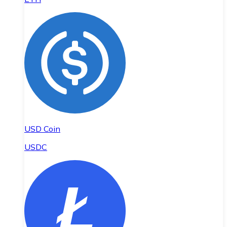
USD Coin
USDC