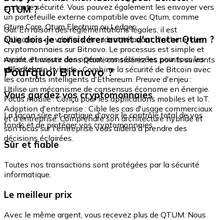
en toute sécurité. Vous pouvez également les envoyer vers
QTUM ?
un portefeuille externe compatible avec Qtum, comme
Qtum Core, Qtum Electrum ou Ledger.
Oui. En raison des réglementations légales, il est
Que dois-je considérer avant d'acheter Qtum ?
obligatoire de vérifier votre identité avant d'acheter des
cryptomonnaies sur Bitnovo. Le processus est simple et
rapide, et assure des opérations sécurisées pour tous les
Avant d'investir dans Qtum, considérez les points suivants
utilisateurs.
Pourquoi Bitnovo ?
: Blockchain hybride : Combine la sécurité de Bitcoin avec
les contrats intelligents d'Ethereum. Preuve d'enjeu :
Utilise un mécanisme de consensus économe en énergie.
Vous gardez vos cryptomonnaies
Focus mobile : Conçu pour les applications mobiles et IoT.
Adoption d'entreprise : Cible les cas d'usage commerciaux
La façon sûre et pratique d'avoir le contrôle total de vos
et d'entreprise. Comprendre son architecture hybride et
fonds et de protéger vos cryptomonnaies.
son focus sur l'entreprise vous aidera à prendre des
décisions éclairées.
Sûr et fiable
Toutes nos transactions sont protégées par la sécurité
informatique.
Le meilleur prix
Avec le même argent, vous recevez plus de QTUM. Nous