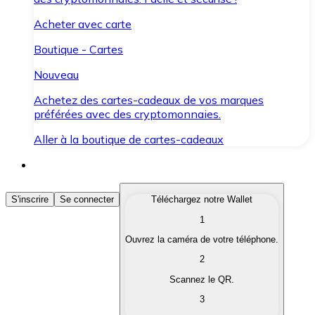
Acheter avec carte
Boutique - Cartes
Nouveau
Achetez des cartes-cadeaux de vos marques
préférées avec des cryptomonnaies.
Aller à la boutique de cartes-cadeaux
Acheter des Cryptomonnaies
S'inscrire
Se connecter
Téléchargez notre Wallet
1
Achetez les cryptomonnaies qui vous intéressent rapid
Ouvrez la caméra de votre téléphone.
Vendre des Cryptomonnaies
2
Convertissez vos cryptomonnaies en monnaie fiduciair
Scannez le QR.
3
Échanger (Swap)