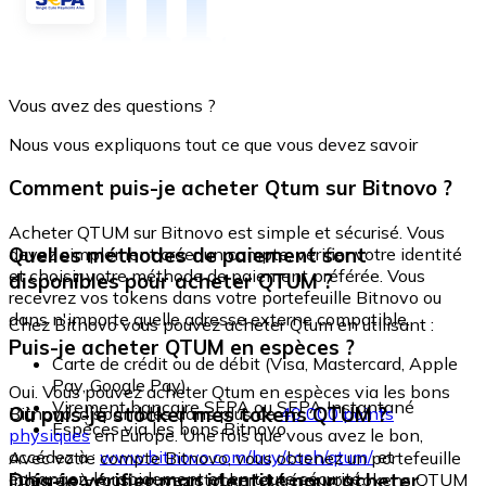
Vous avez des questions ?
Nous vous expliquons tout ce que vous devez savoir
Comment puis-je acheter Qtum sur Bitnovo ?
Acheter QTUM sur Bitnovo est simple et sécurisé. Vous
Quelles méthodes de paiement sont
devez simplement créer un compte, vérifier votre identité
et choisir votre méthode de paiement préférée. Vous
disponibles pour acheter QTUM ?
recevrez vos tokens dans votre portefeuille Bitnovo ou
dans n'importe quelle adresse externe compatible.
Chez Bitnovo vous pouvez acheter Qtum en utilisant :
Puis-je acheter QTUM en espèces ?
Carte de crédit ou de débit (Visa, Mastercard, Apple
Pay, Google Pay)
Oui. Vous pouvez acheter Qtum en espèces via les bons
Virement bancaire SEPA ou SEPA Instantané
Où puis-je stocker mes tokens QTUM ?
Bitnovo, disponibles dans plus de
40 000 points
Espèces via les bons Bitnovo
physiques
en Europe. Une fois que vous avez le bon,
accédez à :
www.bitnovo.com/buy/cash/qtum/
et
Avec votre compte Bitnovo, vous obtenez un portefeuille
échangez-le rapidement et en toute sécurité.
Dois-je vérifier mon identité pour acheter
intégré où vous pouvez stocker et gérer vos tokens QTUM