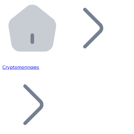
Effectuez des opérations de plus grande envergure. O
Distributeurs automatiques Bitnovo
Intégrez un ATM Bitnovo dans votre entreprise et per
API Bitnovo
Intégrez notre API dans votre écosystème.
Devenir Distributeur
Rejoignez notre réseau de distributeurs et commercialis
Cryptomonnaies
Lister un Token
Ajoutez le token de votre projet à notre service d'acha