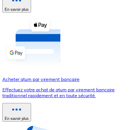
En savoir plus
Voir toutes
Coupons crypto
Achetez des cryptomonnaies en espèces et d'autres m
Acheter avec espèces
Virement SEPA
Ajoutez des fonds à votre compte Bitnovo ou effectuez 
Acheter avec virement bancaire
Acheter qtum par virement bancaire
Carte de crédit / débit
Effectuez votre achat de qtum par virement bancaire
Utilisez les cartes Visa et Mastercard pour acheter des
traditionnel rapidement et en toute sécurité.
Acheter avec carte
Boutique - Cartes
En savoir plus
Nouveau