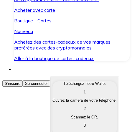
Acheter avec carte
Boutique - Cartes
Nouveau
Achetez des cartes-cadeaux de vos marques
préférées avec des cryptomonnaies.
Aller à la boutique de cartes-cadeaux
Acheter des Cryptomonnaies
S'inscrire
Se connecter
Téléchargez notre Wallet
1
Achetez les cryptomonnaies qui vous intéressent rapid
Ouvrez la caméra de votre téléphone.
Vendre des Cryptomonnaies
2
Convertissez vos cryptomonnaies en monnaie fiduciair
Scannez le QR.
3
Échanger (Swap)