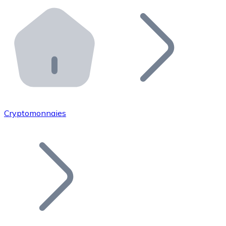
Effectuez des opérations de plus grande envergure. O
Distributeurs automatiques Bitnovo
Intégrez un ATM Bitnovo dans votre entreprise et per
API Bitnovo
Intégrez notre API dans votre écosystème.
Devenir Distributeur
Rejoignez notre réseau de distributeurs et commercialis
Cryptomonnaies
Lister un Token
Ajoutez le token de votre projet à notre service d'acha