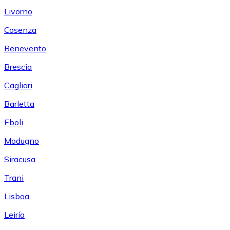
Livorno
Cosenza
Benevento
Brescia
Cagliari
Barletta
Eboli
Modugno
Siracusa
Trani
Lisboa
Leiría