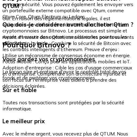
en toute sécurité. Vous pouvez également les envoyer vers
QTUM ?
un portefeuille externe compatible avec Qtum, comme
Qtum Core, Qtum Electrum ou Ledger.
Oui. En raison des réglementations légales, il est
Que dois-je considérer avant d'acheter Qtum ?
obligatoire de vérifier votre identité avant d'acheter des
cryptomonnaies sur Bitnovo. Le processus est simple et
rapide, et assure des opérations sécurisées pour tous les
Avant d'investir dans Qtum, considérez les points suivants
utilisateurs.
Pourquoi Bitnovo ?
: Blockchain hybride : Combine la sécurité de Bitcoin avec
les contrats intelligents d'Ethereum. Preuve d'enjeu :
Utilise un mécanisme de consensus économe en énergie.
Vous gardez vos cryptomonnaies
Focus mobile : Conçu pour les applications mobiles et IoT.
Adoption d'entreprise : Cible les cas d'usage commerciaux
La façon sûre et pratique d'avoir le contrôle total de vos
et d'entreprise. Comprendre son architecture hybride et
fonds et de protéger vos cryptomonnaies.
son focus sur l'entreprise vous aidera à prendre des
décisions éclairées.
Sûr et fiable
Toutes nos transactions sont protégées par la sécurité
informatique.
Le meilleur prix
Avec le même argent, vous recevez plus de QTUM. Nous