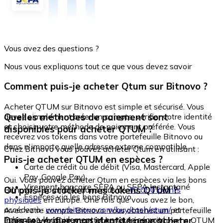
Vous avez des questions ?
Nous vous expliquons tout ce que vous devez savoir
Comment puis-je acheter Qtum sur Bitnovo ?
Acheter QTUM sur Bitnovo est simple et sécurisé. Vous
Quelles méthodes de paiement sont
devez simplement créer un compte, vérifier votre identité
et choisir votre méthode de paiement préférée. Vous
disponibles pour acheter QTUM ?
recevrez vos tokens dans votre portefeuille Bitnovo ou
dans n'importe quelle adresse externe compatible.
Chez Bitnovo vous pouvez acheter Qtum en utilisant :
Puis-je acheter QTUM en espèces ?
Carte de crédit ou de débit (Visa, Mastercard, Apple
Pay, Google Pay)
Oui. Vous pouvez acheter Qtum en espèces via les bons
Virement bancaire SEPA ou SEPA Instantané
Où puis-je stocker mes tokens QTUM ?
Bitnovo, disponibles dans plus de
40 000 points
Espèces via les bons Bitnovo
physiques
en Europe. Une fois que vous avez le bon,
accédez à :
www.bitnovo.com/buy/cash/qtum/
et
Avec votre compte Bitnovo, vous obtenez un portefeuille
échangez-le rapidement et en toute sécurité.
Dois-je vérifier mon identité pour acheter
intégré où vous pouvez stocker et gérer vos tokens QTUM