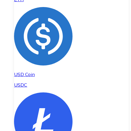
USD Coin
USDC