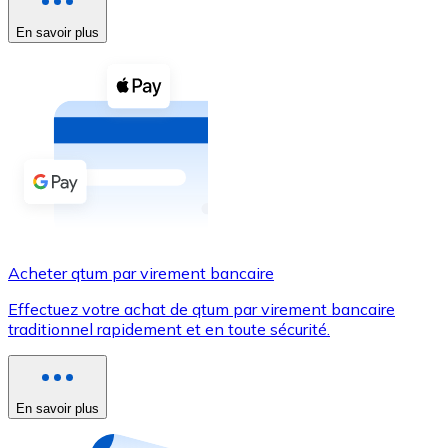
En savoir plus
Voir toutes
Coupons crypto
Achetez des cryptomonnaies en espèces et d'autres m
Acheter avec espèces
Virement SEPA
Ajoutez des fonds à votre compte Bitnovo ou effectuez 
Acheter avec virement bancaire
Acheter qtum par virement bancaire
Carte de crédit / débit
Effectuez votre achat de qtum par virement bancaire
Utilisez les cartes Visa et Mastercard pour acheter des
traditionnel rapidement et en toute sécurité.
Acheter avec carte
Boutique - Cartes
En savoir plus
Nouveau