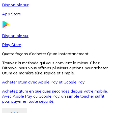
Disponible sur
App Store
Litecoin
LTC
Disponible sur
Play Store
Quatre façons d’acheter Qtum instantanément
Trouvez la méthode qui vous convient le mieux. Chez
Bitnovo, nous vous offrons plusieurs options pour acheter
Qtum de manière sûre, rapide et simple.
Acheter qtum avec Apple Pay et Google Pay
Achetez qtum en quelques secondes depuis votre mobile.
XRP
Avec Apple Pay ou Google Pay, un simple toucher suffit
pour payer en toute sécurité.
XRP