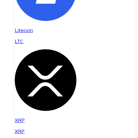
Litecoin
LTC
XRP
XRP