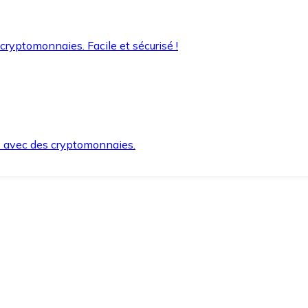
 cryptomonnaies. Facile et sécurisé !
s avec des cryptomonnaies.
ement et en toute sécurité.
e lorsque vous en avez besoin.