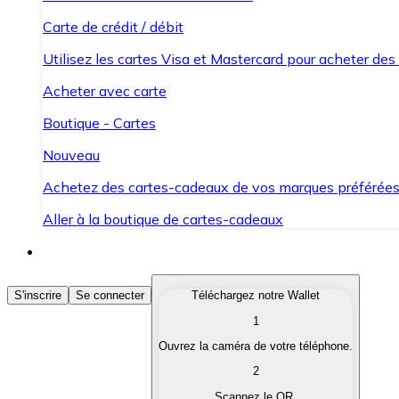
Carte de crédit / débit
Utilisez les cartes Visa et Mastercard pour acheter des
Acheter avec carte
Boutique - Cartes
Nouveau
Achetez des cartes-cadeaux de vos marques préférée
Aller à la boutique de cartes-cadeaux
Acheter des Cryptomonnaies
S'inscrire
Se connecter
Téléchargez notre Wallet
1
Achetez les cryptomonnaies qui vous intéressent rapid
Ouvrez la caméra de votre téléphone.
Vendre des Cryptomonnaies
2
Convertissez vos cryptomonnaies en monnaie fiduciair
Scannez le QR.