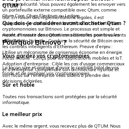
en toute sécurité. Vous pouvez également les envoyer vers
QTUM ?
un portefeuille externe compatible avec Qtum, comme
Qtum Core, Qtum Electrum ou Ledger.
Oui. En raison des réglementations légales, il est
Que dois-je considérer avant d'acheter Qtum ?
obligatoire de vérifier votre identité avant d'acheter des
cryptomonnaies sur Bitnovo. Le processus est simple et
rapide, et assure des opérations sécurisées pour tous les
Avant d'investir dans Qtum, considérez les points suivants
utilisateurs.
Pourquoi Bitnovo ?
: Blockchain hybride : Combine la sécurité de Bitcoin avec
les contrats intelligents d'Ethereum. Preuve d'enjeu :
Utilise un mécanisme de consensus économe en énergie.
Vous gardez vos cryptomonnaies
Focus mobile : Conçu pour les applications mobiles et IoT.
Adoption d'entreprise : Cible les cas d'usage commerciaux
La façon sûre et pratique d'avoir le contrôle total de vos
et d'entreprise. Comprendre son architecture hybride et
fonds et de protéger vos cryptomonnaies.
son focus sur l'entreprise vous aidera à prendre des
décisions éclairées.
Sûr et fiable
Toutes nos transactions sont protégées par la sécurité
informatique.
Le meilleur prix
Avec le même argent, vous recevez plus de QTUM. Nous