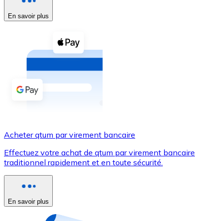
En savoir plus
Voir toutes
Coupons crypto
Achetez des cryptomonnaies en espèces et d'autres m
Acheter avec espèces
Virement SEPA
Ajoutez des fonds à votre compte Bitnovo ou effectuez 
Acheter avec virement bancaire
Acheter qtum par virement bancaire
Carte de crédit / débit
Effectuez votre achat de qtum par virement bancaire
Utilisez les cartes Visa et Mastercard pour acheter des
traditionnel rapidement et en toute sécurité.
Acheter avec carte
Boutique - Cartes
En savoir plus
Nouveau