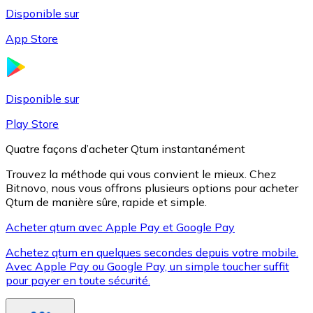
Disponible sur
App Store
Litecoin
LTC
Disponible sur
Play Store
Quatre façons d’acheter Qtum instantanément
Trouvez la méthode qui vous convient le mieux. Chez
Bitnovo, nous vous offrons plusieurs options pour acheter
Qtum de manière sûre, rapide et simple.
Acheter qtum avec Apple Pay et Google Pay
Achetez qtum en quelques secondes depuis votre mobile.
XRP
Avec Apple Pay ou Google Pay, un simple toucher suffit
pour payer en toute sécurité.
XRP