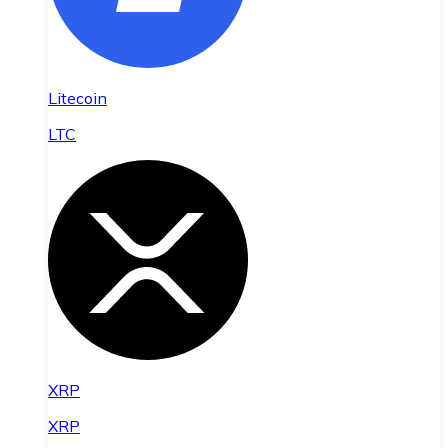
Litecoin
LTC
XRP
XRP