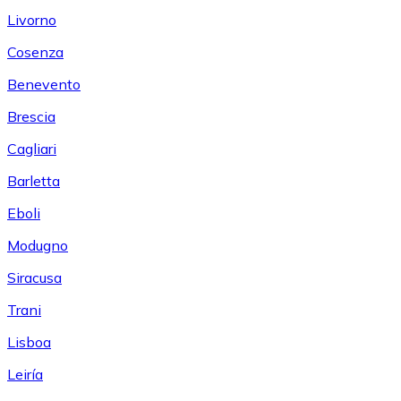
Livorno
Cosenza
Benevento
Brescia
Cagliari
Barletta
Eboli
Modugno
Siracusa
Trani
Lisboa
Leiría