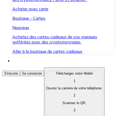
Acheter avec carte
Boutique - Cartes
Nouveau
Achetez des cartes-cadeaux de vos marques
préférées avec des cryptomonnaies.
Aller à la boutique de cartes-cadeaux
Acheter des Cryptomonnaies
S'inscrire
Se connecter
Téléchargez notre Wallet
1
Achetez les cryptomonnaies qui vous intéressent rapid
Ouvrez la caméra de votre téléphone.
Vendre des Cryptomonnaies
2
Convertissez vos cryptomonnaies en monnaie fiduciair
Scannez le QR.
3
Échanger (Swap)