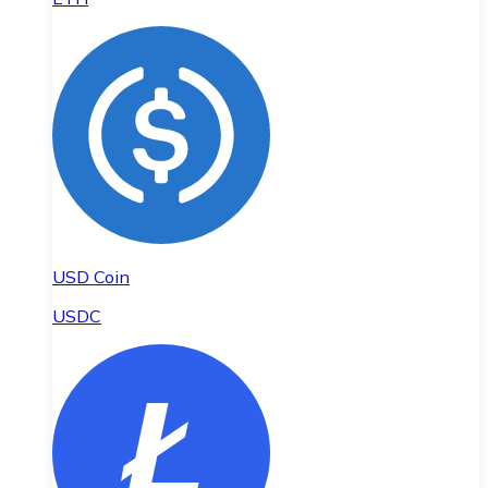
USD Coin
USDC