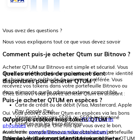
Vous avez des questions ?
Nous vous expliquons tout ce que vous devez savoir
Comment puis-je acheter Qtum sur Bitnovo ?
Acheter QTUM sur Bitnovo est simple et sécurisé. Vous
Quelles méthodes de paiement sont
devez simplement créer un compte, vérifier votre identité
et choisir votre méthode de paiement préférée. Vous
disponibles pour acheter QTUM ?
recevrez vos tokens dans votre portefeuille Bitnovo ou
dans n'importe quelle adresse externe compatible.
Chez Bitnovo vous pouvez acheter Qtum en utilisant :
Puis-je acheter QTUM en espèces ?
Carte de crédit ou de débit (Visa, Mastercard, Apple
Pay, Google Pay)
Oui. Vous pouvez acheter Qtum en espèces via les bons
Virement bancaire SEPA ou SEPA Instantané
Où puis-je stocker mes tokens QTUM ?
Bitnovo, disponibles dans plus de
40 000 points
Espèces via les bons Bitnovo
physiques
en Europe. Une fois que vous avez le bon,
accédez à :
www.bitnovo.com/buy/cash/qtum/
et
Avec votre compte Bitnovo, vous obtenez un portefeuille
échangez-le rapidement et en toute sécurité.
Dois-je vérifier mon identité pour acheter
intégré où vous pouvez stocker et gérer vos tokens QTUM