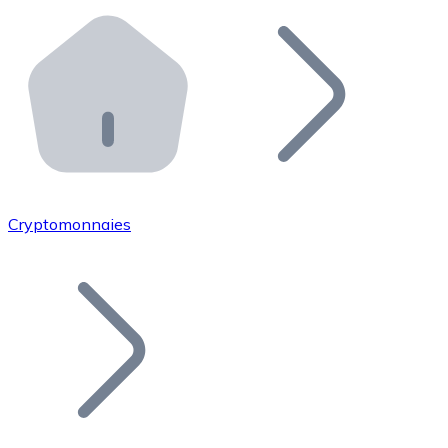
Effectuez des opérations de plus grande envergure. O
Distributeurs automatiques Bitnovo
Intégrez un ATM Bitnovo dans votre entreprise et per
API Bitnovo
Intégrez notre API dans votre écosystème.
Devenir Distributeur
Rejoignez notre réseau de distributeurs et commercialis
Cryptomonnaies
Lister un Token
Ajoutez le token de votre projet à notre service d'acha