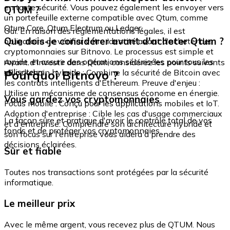
en toute sécurité. Vous pouvez également les envoyer vers
QTUM ?
un portefeuille externe compatible avec Qtum, comme
Qtum Core, Qtum Electrum ou Ledger.
Oui. En raison des réglementations légales, il est
Que dois-je considérer avant d'acheter Qtum ?
obligatoire de vérifier votre identité avant d'acheter des
cryptomonnaies sur Bitnovo. Le processus est simple et
rapide, et assure des opérations sécurisées pour tous les
Avant d'investir dans Qtum, considérez les points suivants
utilisateurs.
Pourquoi Bitnovo ?
: Blockchain hybride : Combine la sécurité de Bitcoin avec
les contrats intelligents d'Ethereum. Preuve d'enjeu :
Utilise un mécanisme de consensus économe en énergie.
Vous gardez vos cryptomonnaies
Focus mobile : Conçu pour les applications mobiles et IoT.
Adoption d'entreprise : Cible les cas d'usage commerciaux
La façon sûre et pratique d'avoir le contrôle total de vos
et d'entreprise. Comprendre son architecture hybride et
fonds et de protéger vos cryptomonnaies.
son focus sur l'entreprise vous aidera à prendre des
décisions éclairées.
Sûr et fiable
Toutes nos transactions sont protégées par la sécurité
informatique.
Le meilleur prix
Avec le même argent, vous recevez plus de QTUM. Nous