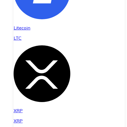
Litecoin
LTC
XRP
XRP