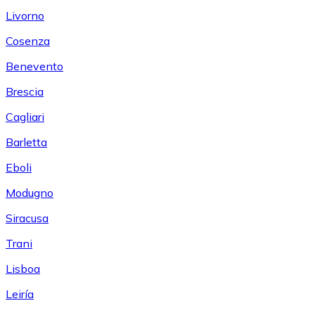
Livorno
Cosenza
Benevento
Brescia
Cagliari
Barletta
Eboli
Modugno
Siracusa
Trani
Lisboa
Leiría