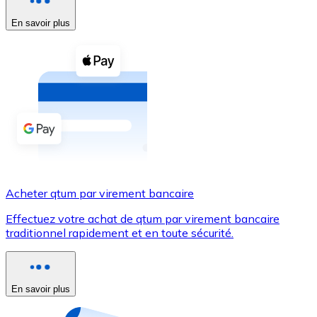
En savoir plus
Voir toutes
Coupons crypto
Achetez des cryptomonnaies en espèces et d'autres m
Acheter avec espèces
Virement SEPA
Ajoutez des fonds à votre compte Bitnovo ou effectuez 
Acheter avec virement bancaire
Acheter qtum par virement bancaire
Carte de crédit / débit
Effectuez votre achat de qtum par virement bancaire
Utilisez les cartes Visa et Mastercard pour acheter des
traditionnel rapidement et en toute sécurité.
Acheter avec carte
Boutique - Cartes
En savoir plus
Nouveau