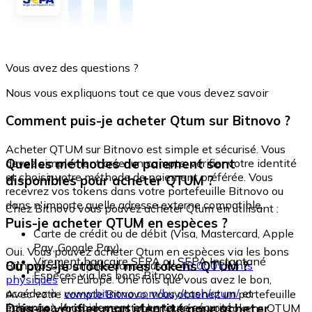
Vous avez des questions ?
Nous vous expliquons tout ce que vous devez savoir
Comment puis-je acheter Qtum sur Bitnovo ?
Acheter QTUM sur Bitnovo est simple et sécurisé. Vous
Quelles méthodes de paiement sont
devez simplement créer un compte, vérifier votre identité
et choisir votre méthode de paiement préférée. Vous
disponibles pour acheter QTUM ?
recevrez vos tokens dans votre portefeuille Bitnovo ou
dans n'importe quelle adresse externe compatible.
Chez Bitnovo vous pouvez acheter Qtum en utilisant :
Puis-je acheter QTUM en espèces ?
Carte de crédit ou de débit (Visa, Mastercard, Apple
Pay, Google Pay)
Oui. Vous pouvez acheter Qtum en espèces via les bons
Virement bancaire SEPA ou SEPA Instantané
Où puis-je stocker mes tokens QTUM ?
Bitnovo, disponibles dans plus de
40 000 points
Espèces via les bons Bitnovo
physiques
en Europe. Une fois que vous avez le bon,
accédez à :
www.bitnovo.com/buy/cash/qtum/
et
Avec votre compte Bitnovo, vous obtenez un portefeuille
échangez-le rapidement et en toute sécurité.
Dois-je vérifier mon identité pour acheter
intégré où vous pouvez stocker et gérer vos tokens QTUM