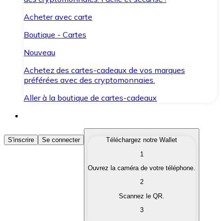
Acheter avec carte
Boutique - Cartes
Nouveau
Achetez des cartes-cadeaux de vos marques
préférées avec des cryptomonnaies.
Aller à la boutique de cartes-cadeaux
Acheter des Cryptomonnaies
S'inscrire
Se connecter
Téléchargez notre Wallet
1
Achetez les cryptomonnaies qui vous intéressent rapid
Ouvrez la caméra de votre téléphone.
Vendre des Cryptomonnaies
2
Convertissez vos cryptomonnaies en monnaie fiduciair
Scannez le QR.
3
Échanger (Swap)