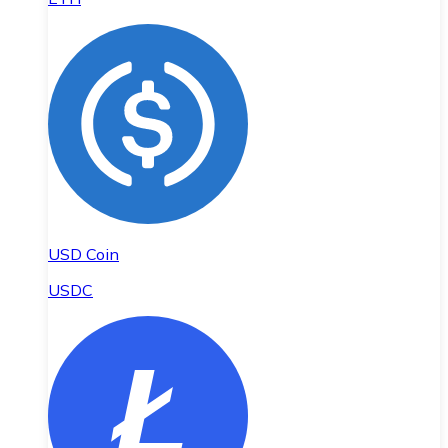
USD Coin
USDC