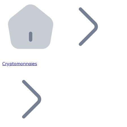
Effectuez des opérations de plus grande envergure. O
Distributeurs automatiques Bitnovo
Intégrez un ATM Bitnovo dans votre entreprise et per
API Bitnovo
Intégrez notre API dans votre écosystème.
Devenir Distributeur
Rejoignez notre réseau de distributeurs et commercialis
Cryptomonnaies
Lister un Token
Ajoutez le token de votre projet à notre service d'acha