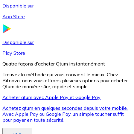
Disponible sur
App Store
Litecoin
LTC
Disponible sur
Play Store
Quatre façons d’acheter Qtum instantanément
Trouvez la méthode qui vous convient le mieux. Chez
Bitnovo, nous vous offrons plusieurs options pour acheter
Qtum de manière sûre, rapide et simple.
Acheter qtum avec Apple Pay et Google Pay
Achetez qtum en quelques secondes depuis votre mobile.
XRP
Avec Apple Pay ou Google Pay, un simple toucher suffit
pour payer en toute sécurité.
XRP