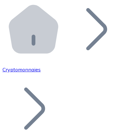
Effectuez des opérations de plus grande envergure. O
Distributeurs automatiques Bitnovo
Intégrez un ATM Bitnovo dans votre entreprise et per
API Bitnovo
Intégrez notre API dans votre écosystème.
Devenir Distributeur
Rejoignez notre réseau de distributeurs et commercialis
Cryptomonnaies
Lister un Token
Ajoutez le token de votre projet à notre service d'acha