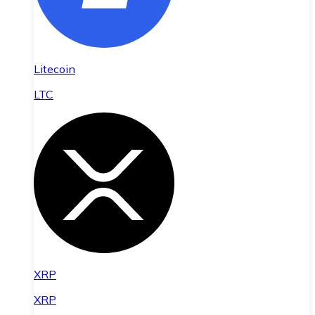
Litecoin
LTC
XRP
XRP