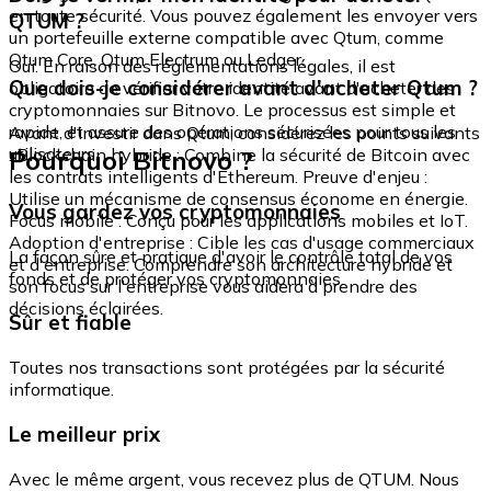
en toute sécurité. Vous pouvez également les envoyer vers
QTUM ?
un portefeuille externe compatible avec Qtum, comme
Qtum Core, Qtum Electrum ou Ledger.
Oui. En raison des réglementations légales, il est
Que dois-je considérer avant d'acheter Qtum ?
obligatoire de vérifier votre identité avant d'acheter des
cryptomonnaies sur Bitnovo. Le processus est simple et
rapide, et assure des opérations sécurisées pour tous les
Avant d'investir dans Qtum, considérez les points suivants
utilisateurs.
Pourquoi Bitnovo ?
: Blockchain hybride : Combine la sécurité de Bitcoin avec
les contrats intelligents d'Ethereum. Preuve d'enjeu :
Utilise un mécanisme de consensus économe en énergie.
Vous gardez vos cryptomonnaies
Focus mobile : Conçu pour les applications mobiles et IoT.
Adoption d'entreprise : Cible les cas d'usage commerciaux
La façon sûre et pratique d'avoir le contrôle total de vos
et d'entreprise. Comprendre son architecture hybride et
fonds et de protéger vos cryptomonnaies.
son focus sur l'entreprise vous aidera à prendre des
décisions éclairées.
Sûr et fiable
Toutes nos transactions sont protégées par la sécurité
informatique.
Le meilleur prix
Avec le même argent, vous recevez plus de QTUM. Nous