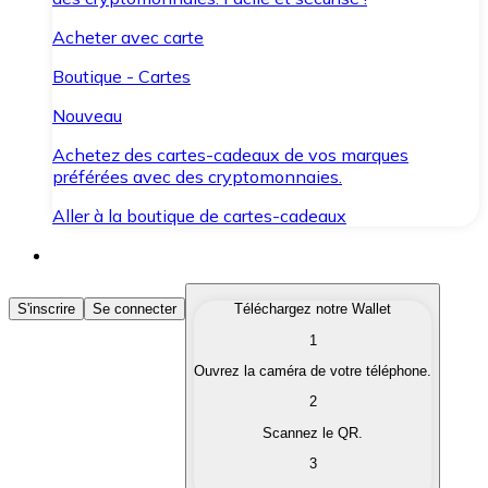
Acheter avec carte
Boutique - Cartes
Nouveau
Achetez des cartes-cadeaux de vos marques
préférées avec des cryptomonnaies.
Aller à la boutique de cartes-cadeaux
Acheter des Cryptomonnaies
S'inscrire
Se connecter
Téléchargez notre Wallet
1
Achetez les cryptomonnaies qui vous intéressent rapid
Ouvrez la caméra de votre téléphone.
Vendre des Cryptomonnaies
2
Convertissez vos cryptomonnaies en monnaie fiduciair
Scannez le QR.
3
Échanger (Swap)