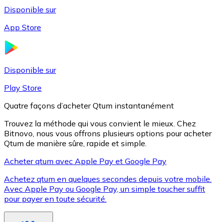
Disponible sur
App Store
Litecoin
LTC
Disponible sur
Play Store
Quatre façons d’acheter Qtum instantanément
Trouvez la méthode qui vous convient le mieux. Chez
Bitnovo, nous vous offrons plusieurs options pour acheter
Qtum de manière sûre, rapide et simple.
Acheter qtum avec Apple Pay et Google Pay
Achetez qtum en quelques secondes depuis votre mobile.
XRP
Avec Apple Pay ou Google Pay, un simple toucher suffit
pour payer en toute sécurité.
XRP