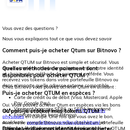
Vous avez des questions ?
Nous vous expliquons tout ce que vous devez savoir
Comment puis-je acheter Qtum sur Bitnovo ?
Acheter QTUM sur Bitnovo est simple et sécurisé. Vous
Quelles méthodes de paiement sont
devez simplement créer un compte, vérifier votre identité
et choisir votre méthode de paiement préférée. Vous
disponibles pour acheter QTUM ?
recevrez vos tokens dans votre portefeuille Bitnovo ou
dans n'importe quelle adresse externe compatible.
Chez Bitnovo vous pouvez acheter Qtum en utilisant :
Puis-je acheter QTUM en espèces ?
Carte de crédit ou de débit (Visa, Mastercard, Apple
Pay, Google Pay)
Oui. Vous pouvez acheter Qtum en espèces via les bons
Virement bancaire SEPA ou SEPA Instantané
Où puis-je stocker mes tokens QTUM ?
Bitnovo, disponibles dans plus de
40 000 points
Espèces via les bons Bitnovo
physiques
en Europe. Une fois que vous avez le bon,
accédez à :
www.bitnovo.com/buy/cash/qtum/
et
Avec votre compte Bitnovo, vous obtenez un portefeuille
échangez-le rapidement et en toute sécurité.
Dois-je vérifier mon identité pour acheter
intégré où vous pouvez stocker et gérer vos tokens QTUM