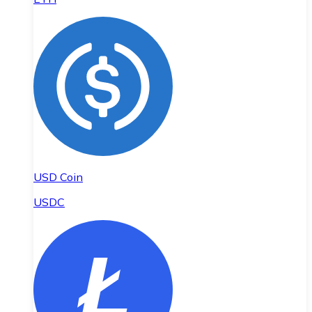
USD Coin
USDC