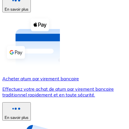
En savoir plus
Voir toutes
Coupons crypto
Achetez des cryptomonnaies en espèces et d'autres m
Acheter avec espèces
Virement SEPA
Ajoutez des fonds à votre compte Bitnovo ou effectuez 
Acheter avec virement bancaire
Acheter qtum par virement bancaire
Carte de crédit / débit
Effectuez votre achat de qtum par virement bancaire
Utilisez les cartes Visa et Mastercard pour acheter des
traditionnel rapidement et en toute sécurité.
Acheter avec carte
Boutique - Cartes
En savoir plus
Nouveau