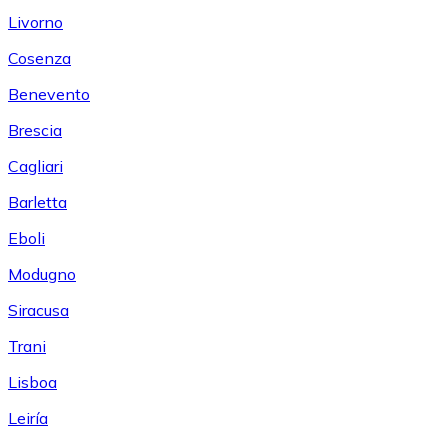
Livorno
Cosenza
Benevento
Brescia
Cagliari
Barletta
Eboli
Modugno
Siracusa
Trani
Lisboa
Leiría