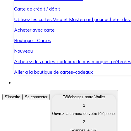
Carte de crédit / débit
Utilisez les cartes Visa et Mastercard pour acheter des
Acheter avec carte
Boutique - Cartes
Nouveau
Achetez des cartes-cadeaux de vos marques préférée
Aller à la boutique de cartes-cadeaux
Acheter des Cryptomonnaies
S'inscrire
Se connecter
Téléchargez notre Wallet
1
Achetez les cryptomonnaies qui vous intéressent rapid
Ouvrez la caméra de votre téléphone.
Vendre des Cryptomonnaies
2
Convertissez vos cryptomonnaies en monnaie fiduciair
Scannez le QR.