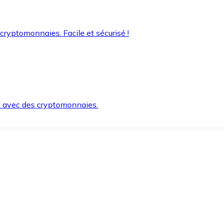
 cryptomonnaies. Facile et sécurisé !
s avec des cryptomonnaies.
ement et en toute sécurité.
e lorsque vous en avez besoin.