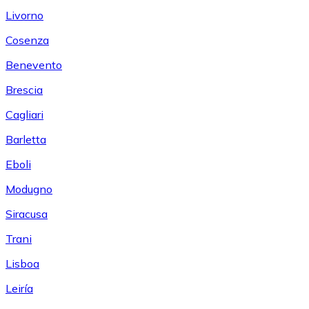
Livorno
Cosenza
Benevento
Brescia
Cagliari
Barletta
Eboli
Modugno
Siracusa
Trani
Lisboa
Leiría