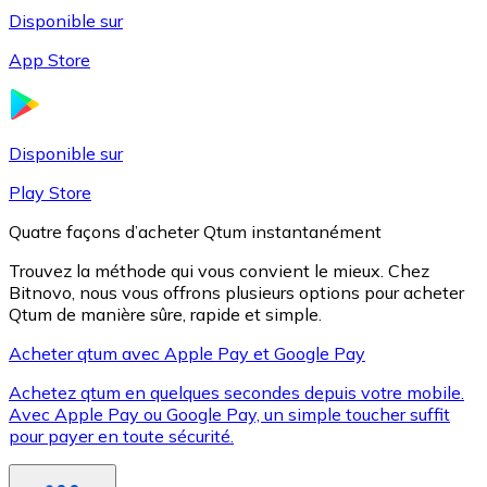
Disponible sur
App Store
Litecoin
LTC
Disponible sur
Play Store
Quatre façons d’acheter Qtum instantanément
Trouvez la méthode qui vous convient le mieux. Chez
Bitnovo, nous vous offrons plusieurs options pour acheter
Qtum de manière sûre, rapide et simple.
Acheter qtum avec Apple Pay et Google Pay
Achetez qtum en quelques secondes depuis votre mobile.
XRP
Avec Apple Pay ou Google Pay, un simple toucher suffit
pour payer en toute sécurité.
XRP