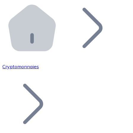
Effectuez des opérations de plus grande envergure. O
Distributeurs automatiques Bitnovo
Intégrez un ATM Bitnovo dans votre entreprise et per
API Bitnovo
Intégrez notre API dans votre écosystème.
Devenir Distributeur
Rejoignez notre réseau de distributeurs et commercialis
Cryptomonnaies
Lister un Token
Ajoutez le token de votre projet à notre service d'acha