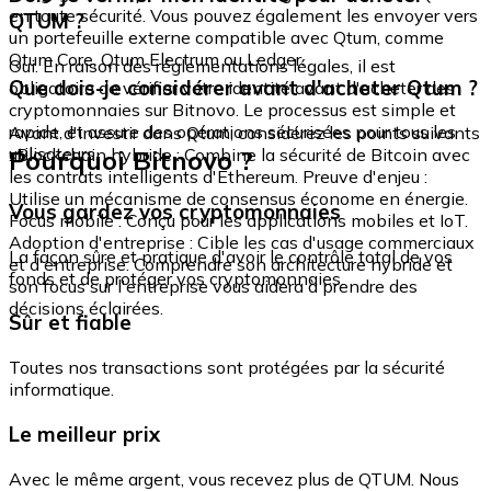
en toute sécurité. Vous pouvez également les envoyer vers
QTUM ?
un portefeuille externe compatible avec Qtum, comme
Qtum Core, Qtum Electrum ou Ledger.
Oui. En raison des réglementations légales, il est
Que dois-je considérer avant d'acheter Qtum ?
obligatoire de vérifier votre identité avant d'acheter des
cryptomonnaies sur Bitnovo. Le processus est simple et
rapide, et assure des opérations sécurisées pour tous les
Avant d'investir dans Qtum, considérez les points suivants
utilisateurs.
Pourquoi Bitnovo ?
: Blockchain hybride : Combine la sécurité de Bitcoin avec
les contrats intelligents d'Ethereum. Preuve d'enjeu :
Utilise un mécanisme de consensus économe en énergie.
Vous gardez vos cryptomonnaies
Focus mobile : Conçu pour les applications mobiles et IoT.
Adoption d'entreprise : Cible les cas d'usage commerciaux
La façon sûre et pratique d'avoir le contrôle total de vos
et d'entreprise. Comprendre son architecture hybride et
fonds et de protéger vos cryptomonnaies.
son focus sur l'entreprise vous aidera à prendre des
décisions éclairées.
Sûr et fiable
Toutes nos transactions sont protégées par la sécurité
informatique.
Le meilleur prix
Avec le même argent, vous recevez plus de QTUM. Nous