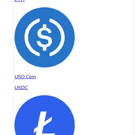
USD Coin
USDC