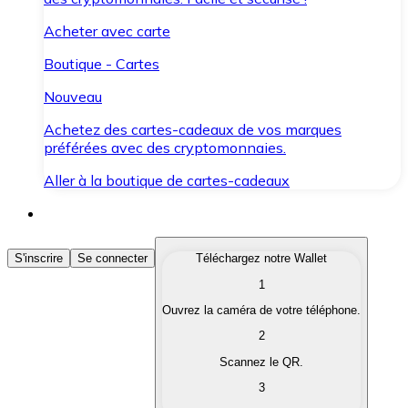
Acheter avec carte
Boutique - Cartes
Nouveau
Achetez des cartes-cadeaux de vos marques
préférées avec des cryptomonnaies.
Aller à la boutique de cartes-cadeaux
Acheter des Cryptomonnaies
S'inscrire
Se connecter
Téléchargez notre Wallet
1
Achetez les cryptomonnaies qui vous intéressent rapid
Ouvrez la caméra de votre téléphone.
Vendre des Cryptomonnaies
2
Convertissez vos cryptomonnaies en monnaie fiduciair
Scannez le QR.
3
Échanger (Swap)