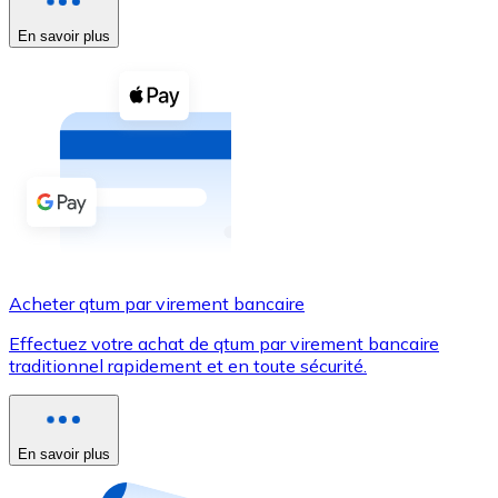
En savoir plus
Voir toutes
Coupons crypto
Achetez des cryptomonnaies en espèces et d'autres m
Acheter avec espèces
Virement SEPA
Ajoutez des fonds à votre compte Bitnovo ou effectuez 
Acheter avec virement bancaire
Acheter qtum par virement bancaire
Carte de crédit / débit
Effectuez votre achat de qtum par virement bancaire
Utilisez les cartes Visa et Mastercard pour acheter des
traditionnel rapidement et en toute sécurité.
Acheter avec carte
Boutique - Cartes
En savoir plus
Nouveau