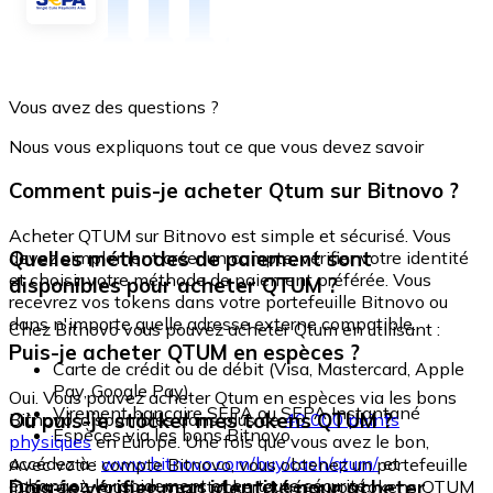
Vous avez des questions ?
Nous vous expliquons tout ce que vous devez savoir
Comment puis-je acheter Qtum sur Bitnovo ?
Acheter QTUM sur Bitnovo est simple et sécurisé. Vous
Quelles méthodes de paiement sont
devez simplement créer un compte, vérifier votre identité
et choisir votre méthode de paiement préférée. Vous
disponibles pour acheter QTUM ?
recevrez vos tokens dans votre portefeuille Bitnovo ou
dans n'importe quelle adresse externe compatible.
Chez Bitnovo vous pouvez acheter Qtum en utilisant :
Puis-je acheter QTUM en espèces ?
Carte de crédit ou de débit (Visa, Mastercard, Apple
Pay, Google Pay)
Oui. Vous pouvez acheter Qtum en espèces via les bons
Virement bancaire SEPA ou SEPA Instantané
Où puis-je stocker mes tokens QTUM ?
Bitnovo, disponibles dans plus de
40 000 points
Espèces via les bons Bitnovo
physiques
en Europe. Une fois que vous avez le bon,
accédez à :
www.bitnovo.com/buy/cash/qtum/
et
Avec votre compte Bitnovo, vous obtenez un portefeuille
échangez-le rapidement et en toute sécurité.
Dois-je vérifier mon identité pour acheter
intégré où vous pouvez stocker et gérer vos tokens QTUM