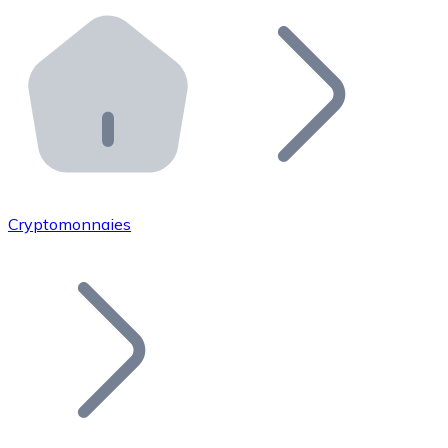
Effectuez des opérations de plus grande envergure. O
Distributeurs automatiques Bitnovo
Intégrez un ATM Bitnovo dans votre entreprise et per
API Bitnovo
Intégrez notre API dans votre écosystème.
Devenir Distributeur
Rejoignez notre réseau de distributeurs et commercialis
Cryptomonnaies
Lister un Token
Ajoutez le token de votre projet à notre service d'acha