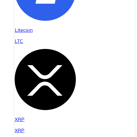
Litecoin
LTC
XRP
XRP