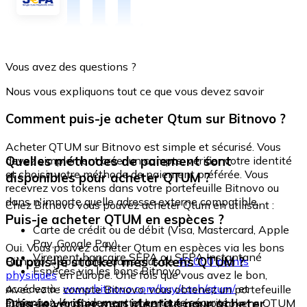
Vous avez des questions ?
Nous vous expliquons tout ce que vous devez savoir
Comment puis-je acheter Qtum sur Bitnovo ?
Acheter QTUM sur Bitnovo est simple et sécurisé. Vous
Quelles méthodes de paiement sont
devez simplement créer un compte, vérifier votre identité
et choisir votre méthode de paiement préférée. Vous
disponibles pour acheter QTUM ?
recevrez vos tokens dans votre portefeuille Bitnovo ou
dans n'importe quelle adresse externe compatible.
Chez Bitnovo vous pouvez acheter Qtum en utilisant :
Puis-je acheter QTUM en espèces ?
Carte de crédit ou de débit (Visa, Mastercard, Apple
Pay, Google Pay)
Oui. Vous pouvez acheter Qtum en espèces via les bons
Virement bancaire SEPA ou SEPA Instantané
Où puis-je stocker mes tokens QTUM ?
Bitnovo, disponibles dans plus de
40 000 points
Espèces via les bons Bitnovo
physiques
en Europe. Une fois que vous avez le bon,
accédez à :
www.bitnovo.com/buy/cash/qtum/
et
Avec votre compte Bitnovo, vous obtenez un portefeuille
échangez-le rapidement et en toute sécurité.
Dois-je vérifier mon identité pour acheter
intégré où vous pouvez stocker et gérer vos tokens QTUM