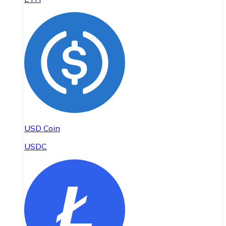
USD Coin
USDC