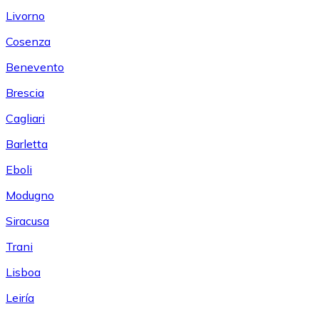
Livorno
Cosenza
Benevento
Brescia
Cagliari
Barletta
Eboli
Modugno
Siracusa
Trani
Lisboa
Leiría