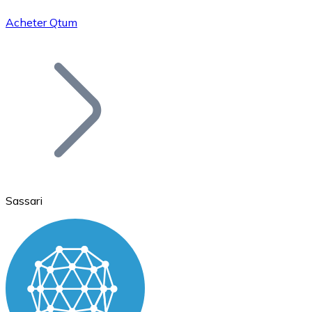
Acheter Qtum
Bitcoin
BTC
Sassari
Ethereum
ETH