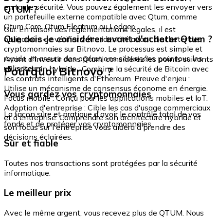
en toute sécurité. Vous pouvez également les envoyer vers
QTUM ?
un portefeuille externe compatible avec Qtum, comme
Qtum Core, Qtum Electrum ou Ledger.
Oui. En raison des réglementations légales, il est
Que dois-je considérer avant d'acheter Qtum ?
obligatoire de vérifier votre identité avant d'acheter des
cryptomonnaies sur Bitnovo. Le processus est simple et
rapide, et assure des opérations sécurisées pour tous les
Avant d'investir dans Qtum, considérez les points suivants
utilisateurs.
Pourquoi Bitnovo ?
: Blockchain hybride : Combine la sécurité de Bitcoin avec
les contrats intelligents d'Ethereum. Preuve d'enjeu :
Utilise un mécanisme de consensus économe en énergie.
Vous gardez vos cryptomonnaies
Focus mobile : Conçu pour les applications mobiles et IoT.
Adoption d'entreprise : Cible les cas d'usage commerciaux
La façon sûre et pratique d'avoir le contrôle total de vos
et d'entreprise. Comprendre son architecture hybride et
fonds et de protéger vos cryptomonnaies.
son focus sur l'entreprise vous aidera à prendre des
décisions éclairées.
Sûr et fiable
Toutes nos transactions sont protégées par la sécurité
informatique.
Le meilleur prix
Avec le même argent, vous recevez plus de QTUM. Nous