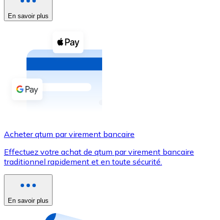
En savoir plus
Voir toutes
Coupons crypto
Achetez des cryptomonnaies en espèces et d'autres m
Acheter avec espèces
Virement SEPA
Ajoutez des fonds à votre compte Bitnovo ou effectuez 
Acheter avec virement bancaire
Acheter qtum par virement bancaire
Carte de crédit / débit
Effectuez votre achat de qtum par virement bancaire
Utilisez les cartes Visa et Mastercard pour acheter des
traditionnel rapidement et en toute sécurité.
Acheter avec carte
Boutique - Cartes
En savoir plus
Nouveau