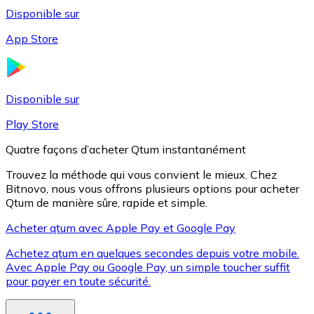
Disponible sur
App Store
Litecoin
LTC
Disponible sur
Play Store
Quatre façons d’acheter Qtum instantanément
Trouvez la méthode qui vous convient le mieux. Chez
Bitnovo, nous vous offrons plusieurs options pour acheter
Qtum de manière sûre, rapide et simple.
Acheter qtum avec Apple Pay et Google Pay
Achetez qtum en quelques secondes depuis votre mobile.
XRP
Avec Apple Pay ou Google Pay, un simple toucher suffit
pour payer en toute sécurité.
XRP