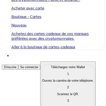
Acheter avec carte
Boutique - Cartes
Nouveau
Achetez des cartes-cadeaux de vos marques
préférées avec des cryptomonnaies.
Aller à la boutique de cartes-cadeaux
Acheter des Cryptomonnaies
S'inscrire
Se connecter
Téléchargez notre Wallet
1
Achetez les cryptomonnaies qui vous intéressent rapid
Ouvrez la caméra de votre téléphone.
Vendre des Cryptomonnaies
2
Convertissez vos cryptomonnaies en monnaie fiduciair
Scannez le QR.
3
Échanger (Swap)