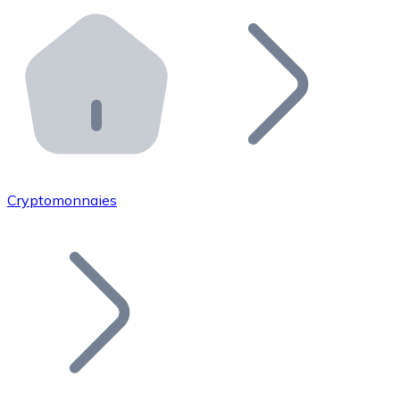
Effectuez des opérations de plus grande envergure. O
Distributeurs automatiques Bitnovo
Intégrez un ATM Bitnovo dans votre entreprise et per
API Bitnovo
Intégrez notre API dans votre écosystème.
Devenir Distributeur
Rejoignez notre réseau de distributeurs et commercialis
Cryptomonnaies
Lister un Token
Ajoutez le token de votre projet à notre service d'acha