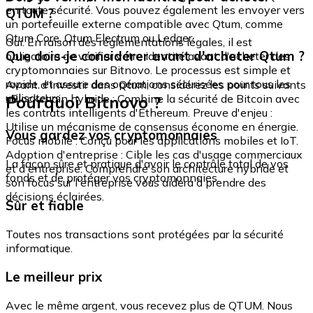
en toute sécurité. Vous pouvez également les envoyer vers
QTUM ?
un portefeuille externe compatible avec Qtum, comme
Qtum Core, Qtum Electrum ou Ledger.
Oui. En raison des réglementations légales, il est
Que dois-je considérer avant d'acheter Qtum ?
obligatoire de vérifier votre identité avant d'acheter des
cryptomonnaies sur Bitnovo. Le processus est simple et
rapide, et assure des opérations sécurisées pour tous les
Avant d'investir dans Qtum, considérez les points suivants
utilisateurs.
Pourquoi Bitnovo ?
: Blockchain hybride : Combine la sécurité de Bitcoin avec
les contrats intelligents d'Ethereum. Preuve d'enjeu :
Utilise un mécanisme de consensus économe en énergie.
Vous gardez vos cryptomonnaies
Focus mobile : Conçu pour les applications mobiles et IoT.
Adoption d'entreprise : Cible les cas d'usage commerciaux
La façon sûre et pratique d'avoir le contrôle total de vos
et d'entreprise. Comprendre son architecture hybride et
fonds et de protéger vos cryptomonnaies.
son focus sur l'entreprise vous aidera à prendre des
décisions éclairées.
Sûr et fiable
Toutes nos transactions sont protégées par la sécurité
informatique.
Le meilleur prix
Avec le même argent, vous recevez plus de QTUM. Nous