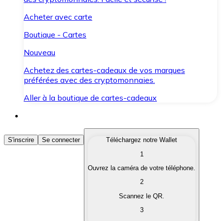
Acheter avec carte
Boutique - Cartes
Nouveau
Achetez des cartes-cadeaux de vos marques
préférées avec des cryptomonnaies.
Aller à la boutique de cartes-cadeaux
Acheter des Cryptomonnaies
S'inscrire
Se connecter
Téléchargez notre Wallet
1
Achetez les cryptomonnaies qui vous intéressent rapid
Ouvrez la caméra de votre téléphone.
Vendre des Cryptomonnaies
2
Convertissez vos cryptomonnaies en monnaie fiduciair
Scannez le QR.
3
Échanger (Swap)