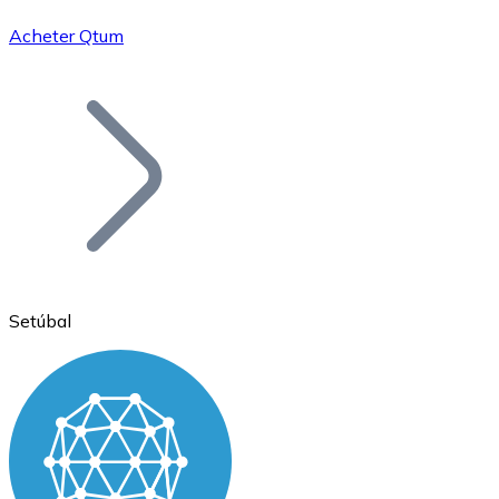
Acheter Qtum
Bitcoin
BTC
Setúbal
Ethereum
ETH