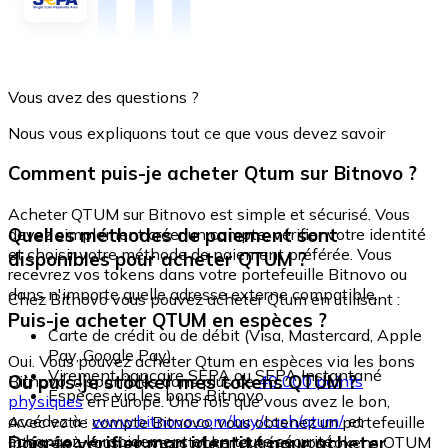
Vous avez des questions ?
Nous vous expliquons tout ce que vous devez savoir
Comment puis-je acheter Qtum sur Bitnovo ?
Acheter QTUM sur Bitnovo est simple et sécurisé. Vous
Quelles méthodes de paiement sont
devez simplement créer un compte, vérifier votre identité
et choisir votre méthode de paiement préférée. Vous
disponibles pour acheter QTUM ?
recevrez vos tokens dans votre portefeuille Bitnovo ou
dans n'importe quelle adresse externe compatible.
Chez Bitnovo vous pouvez acheter Qtum en utilisant :
Puis-je acheter QTUM en espèces ?
Carte de crédit ou de débit (Visa, Mastercard, Apple
Pay, Google Pay)
Oui. Vous pouvez acheter Qtum en espèces via les bons
Virement bancaire SEPA ou SEPA Instantané
Où puis-je stocker mes tokens QTUM ?
Bitnovo, disponibles dans plus de
40 000 points
Espèces via les bons Bitnovo
physiques
en Europe. Une fois que vous avez le bon,
accédez à :
www.bitnovo.com/buy/cash/qtum/
et
Avec votre compte Bitnovo, vous obtenez un portefeuille
échangez-le rapidement et en toute sécurité.
Dois-je vérifier mon identité pour acheter
intégré où vous pouvez stocker et gérer vos tokens QTUM