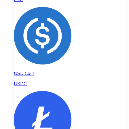
USD Coin
USDC