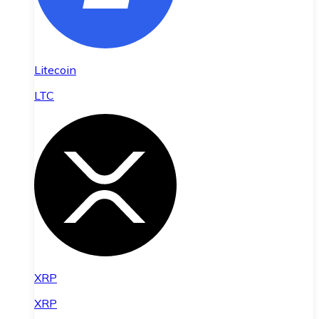
Litecoin
LTC
XRP
XRP