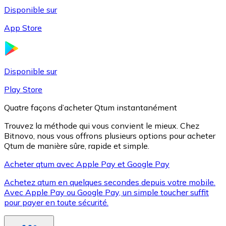
Disponible sur
App Store
Litecoin
LTC
Disponible sur
Play Store
Quatre façons d’acheter Qtum instantanément
Trouvez la méthode qui vous convient le mieux. Chez
Bitnovo, nous vous offrons plusieurs options pour acheter
Qtum de manière sûre, rapide et simple.
Acheter qtum avec Apple Pay et Google Pay
Achetez qtum en quelques secondes depuis votre mobile.
XRP
Avec Apple Pay ou Google Pay, un simple toucher suffit
pour payer en toute sécurité.
XRP