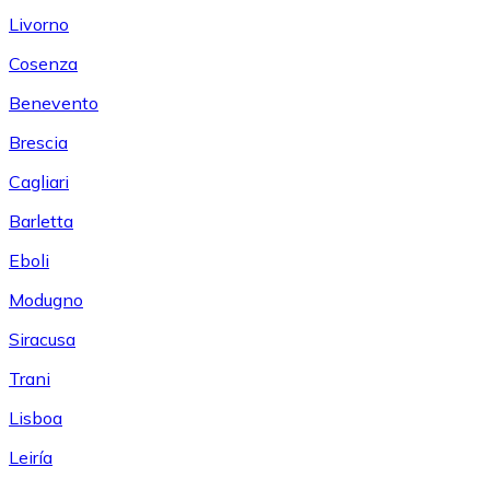
Livorno
Cosenza
Benevento
Brescia
Cagliari
Barletta
Eboli
Modugno
Siracusa
Trani
Lisboa
Leiría