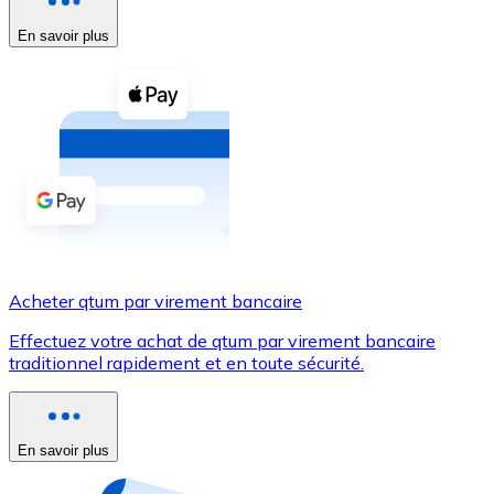
En savoir plus
Voir toutes
Coupons crypto
Achetez des cryptomonnaies en espèces et d'autres m
Acheter avec espèces
Virement SEPA
Ajoutez des fonds à votre compte Bitnovo ou effectuez 
Acheter avec virement bancaire
Acheter qtum par virement bancaire
Carte de crédit / débit
Effectuez votre achat de qtum par virement bancaire
Utilisez les cartes Visa et Mastercard pour acheter des
traditionnel rapidement et en toute sécurité.
Acheter avec carte
Boutique - Cartes
En savoir plus
Nouveau