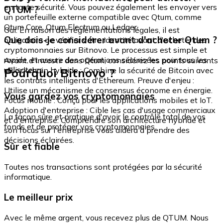
en toute sécurité. Vous pouvez également les envoyer vers
QTUM ?
un portefeuille externe compatible avec Qtum, comme
Qtum Core, Qtum Electrum ou Ledger.
Oui. En raison des réglementations légales, il est
Que dois-je considérer avant d'acheter Qtum ?
obligatoire de vérifier votre identité avant d'acheter des
cryptomonnaies sur Bitnovo. Le processus est simple et
rapide, et assure des opérations sécurisées pour tous les
Avant d'investir dans Qtum, considérez les points suivants
utilisateurs.
Pourquoi Bitnovo ?
: Blockchain hybride : Combine la sécurité de Bitcoin avec
les contrats intelligents d'Ethereum. Preuve d'enjeu :
Utilise un mécanisme de consensus économe en énergie.
Vous gardez vos cryptomonnaies
Focus mobile : Conçu pour les applications mobiles et IoT.
Adoption d'entreprise : Cible les cas d'usage commerciaux
La façon sûre et pratique d'avoir le contrôle total de vos
et d'entreprise. Comprendre son architecture hybride et
fonds et de protéger vos cryptomonnaies.
son focus sur l'entreprise vous aidera à prendre des
décisions éclairées.
Sûr et fiable
Toutes nos transactions sont protégées par la sécurité
informatique.
Le meilleur prix
Avec le même argent, vous recevez plus de QTUM. Nous