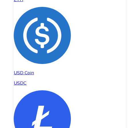
USD Coin
USDC