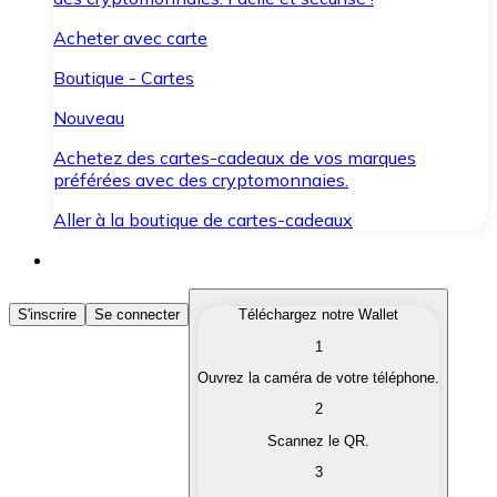
Acheter avec carte
Boutique - Cartes
Nouveau
Achetez des cartes-cadeaux de vos marques
préférées avec des cryptomonnaies.
Aller à la boutique de cartes-cadeaux
Acheter des Cryptomonnaies
S'inscrire
Se connecter
Téléchargez notre Wallet
1
Achetez les cryptomonnaies qui vous intéressent rapid
Ouvrez la caméra de votre téléphone.
Vendre des Cryptomonnaies
2
Convertissez vos cryptomonnaies en monnaie fiduciair
Scannez le QR.
3
Échanger (Swap)