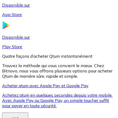
Disponible sur
App Store
Litecoin
LTC
Disponible sur
Play Store
Quatre façons d’acheter Qtum instantanément
Trouvez la méthode qui vous convient le mieux. Chez
Bitnovo, nous vous offrons plusieurs options pour acheter
Qtum de manière sûre, rapide et simple.
Acheter qtum avec Apple Pay et Google Pay
Achetez qtum en quelques secondes depuis votre mobile.
XRP
Avec Apple Pay ou Google Pay, un simple toucher suffit
pour payer en toute sécurité.
XRP