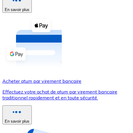
En savoir plus
Voir toutes
Coupons crypto
Achetez des cryptomonnaies en espèces et d'autres m
Acheter avec espèces
Virement SEPA
Ajoutez des fonds à votre compte Bitnovo ou effectuez 
Acheter avec virement bancaire
Acheter qtum par virement bancaire
Carte de crédit / débit
Effectuez votre achat de qtum par virement bancaire
Utilisez les cartes Visa et Mastercard pour acheter des
traditionnel rapidement et en toute sécurité.
Acheter avec carte
Boutique - Cartes
En savoir plus
Nouveau