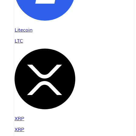
Litecoin
LTC
XRP
XRP