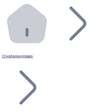
Effectuez des opérations de plus grande envergure. O
Distributeurs automatiques Bitnovo
Intégrez un ATM Bitnovo dans votre entreprise et per
API Bitnovo
Intégrez notre API dans votre écosystème.
Devenir Distributeur
Rejoignez notre réseau de distributeurs et commercialis
Cryptomonnaies
Lister un Token
Ajoutez le token de votre projet à notre service d'acha