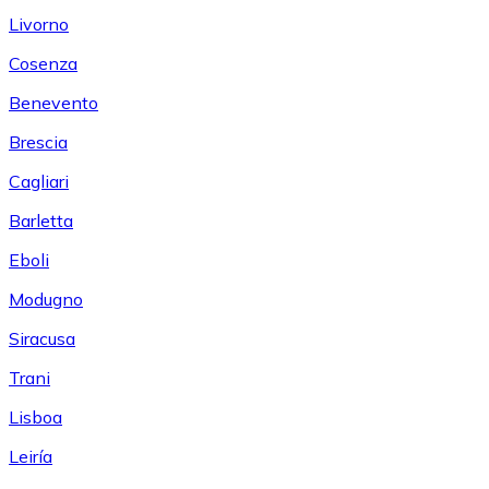
Livorno
Cosenza
Benevento
Brescia
Cagliari
Barletta
Eboli
Modugno
Siracusa
Trani
Lisboa
Leiría