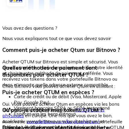
Vous avez des questions ?
Nous vous expliquons tout ce que vous devez savoir
Comment puis-je acheter Qtum sur Bitnovo ?
Acheter QTUM sur Bitnovo est simple et sécurisé. Vous
Quelles méthodes de paiement sont
devez simplement créer un compte, vérifier votre identité
et choisir votre méthode de paiement préférée. Vous
disponibles pour acheter QTUM ?
recevrez vos tokens dans votre portefeuille Bitnovo ou
dans n'importe quelle adresse externe compatible.
Chez Bitnovo vous pouvez acheter Qtum en utilisant :
Puis-je acheter QTUM en espèces ?
Carte de crédit ou de débit (Visa, Mastercard, Apple
Pay, Google Pay)
Oui. Vous pouvez acheter Qtum en espèces via les bons
Virement bancaire SEPA ou SEPA Instantané
Où puis-je stocker mes tokens QTUM ?
Bitnovo, disponibles dans plus de
40 000 points
Espèces via les bons Bitnovo
physiques
en Europe. Une fois que vous avez le bon,
accédez à :
www.bitnovo.com/buy/cash/qtum/
et
Avec votre compte Bitnovo, vous obtenez un portefeuille
échangez-le rapidement et en toute sécurité.
Dois-je vérifier mon identité pour acheter
intégré où vous pouvez stocker et gérer vos tokens QTUM