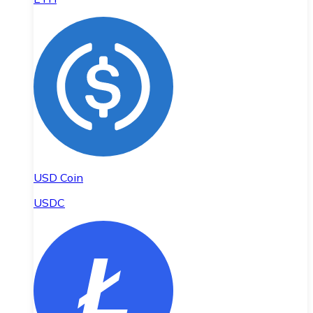
USD Coin
USDC