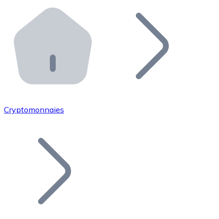
Effectuez des opérations de plus grande envergure. O
Distributeurs automatiques Bitnovo
Intégrez un ATM Bitnovo dans votre entreprise et per
API Bitnovo
Intégrez notre API dans votre écosystème.
Devenir Distributeur
Rejoignez notre réseau de distributeurs et commercialis
Cryptomonnaies
Lister un Token
Ajoutez le token de votre projet à notre service d'acha