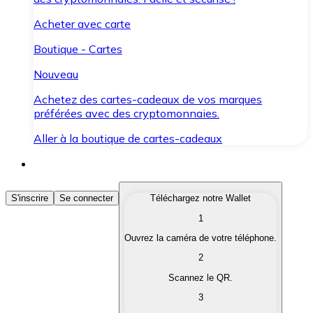
Acheter avec carte
Boutique - Cartes
Nouveau
Achetez des cartes-cadeaux de vos marques
préférées avec des cryptomonnaies.
Aller à la boutique de cartes-cadeaux
Acheter des Cryptomonnaies
S'inscrire
Se connecter
Téléchargez notre Wallet
1
Achetez les cryptomonnaies qui vous intéressent rapid
Ouvrez la caméra de votre téléphone.
Vendre des Cryptomonnaies
2
Convertissez vos cryptomonnaies en monnaie fiduciair
Scannez le QR.
3
Échanger (Swap)