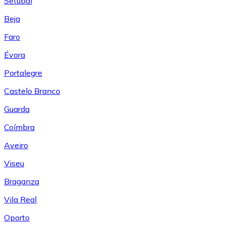
Setúbal
Beja
Faro
Évora
Portalegre
Castelo Branco
Guarda
Coímbra
Aveiro
Viseu
Braganza
Vila Real
Oporto