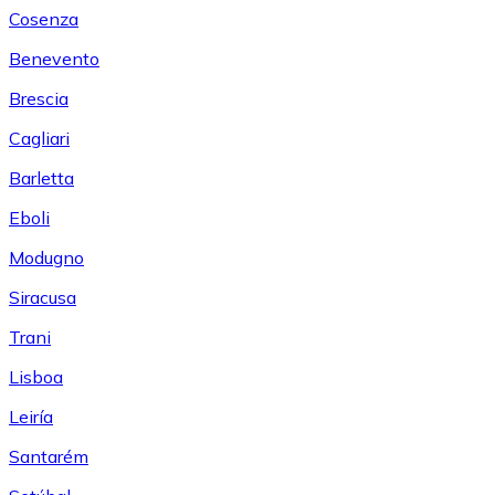
Cosenza
Benevento
Brescia
Cagliari
Barletta
Eboli
Modugno
Siracusa
Trani
Lisboa
Leiría
Santarém