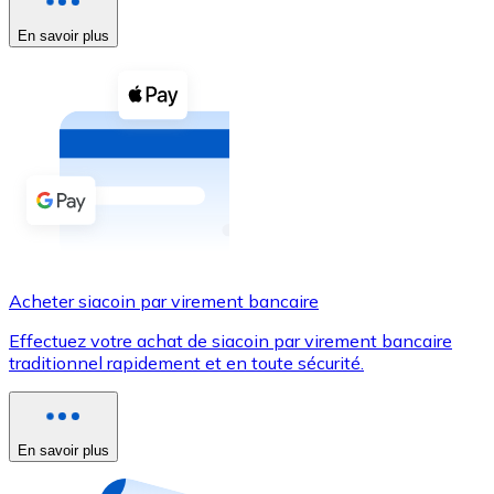
En savoir plus
Voir toutes
Coupons crypto
Achetez des cryptomonnaies en espèces et d'autres m
Acheter avec espèces
Virement SEPA
Ajoutez des fonds à votre compte Bitnovo ou effectuez 
Acheter avec virement bancaire
Acheter siacoin par virement bancaire
Carte de crédit / débit
Effectuez votre achat de siacoin par virement bancaire
Utilisez les cartes Visa et Mastercard pour acheter des
traditionnel rapidement et en toute sécurité.
Acheter avec carte
Boutique - Cartes
En savoir plus
Nouveau