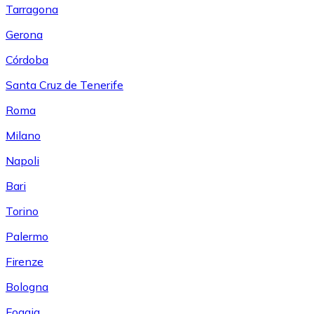
Tarragona
Gerona
Córdoba
Santa Cruz de Tenerife
Roma
Milano
Napoli
Bari
Torino
Palermo
Firenze
Bologna
Foggia