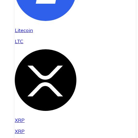
Litecoin
LTC
XRP
XRP