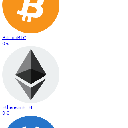
Bitcoin
BTC
0 €
Ethereum
ETH
0 €