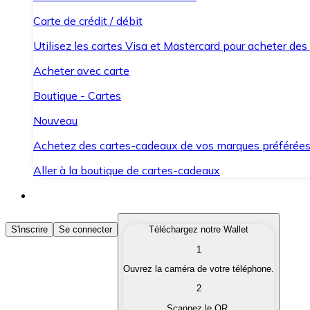
Carte de crédit / débit
Utilisez les cartes Visa et Mastercard pour acheter des
Acheter avec carte
Boutique - Cartes
Nouveau
Achetez des cartes-cadeaux de vos marques préférée
Aller à la boutique de cartes-cadeaux
Acheter des Cryptomonnaies
S'inscrire
Se connecter
Téléchargez notre Wallet
1
Achetez les cryptomonnaies qui vous intéressent rapid
Ouvrez la caméra de votre téléphone.
Vendre des Cryptomonnaies
2
Convertissez vos cryptomonnaies en monnaie fiduciair
Scannez le QR.