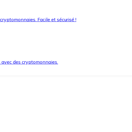
 cryptomonnaies. Facile et sécurisé !
s avec des cryptomonnaies.
ement et en toute sécurité.
e lorsque vous en avez besoin.