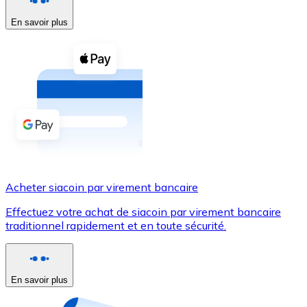
En savoir plus
Voir toutes
Coupons crypto
Achetez des cryptomonnaies en espèces et d'autres m
Acheter avec espèces
Virement SEPA
Ajoutez des fonds à votre compte Bitnovo ou effectuez 
Acheter avec virement bancaire
Acheter siacoin par virement bancaire
Carte de crédit / débit
Effectuez votre achat de siacoin par virement bancaire
Utilisez les cartes Visa et Mastercard pour acheter des
traditionnel rapidement et en toute sécurité.
Acheter avec carte
Boutique - Cartes
En savoir plus
Nouveau