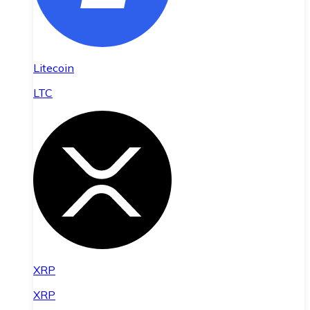
Litecoin
LTC
XRP
XRP