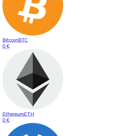
Bitcoin
BTC
0 €
Ethereum
ETH
0 €