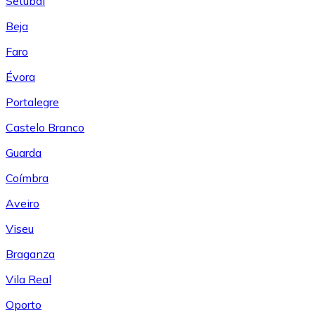
Setúbal
Beja
Faro
Évora
Portalegre
Castelo Branco
Guarda
Coímbra
Aveiro
Viseu
Braganza
Vila Real
Oporto