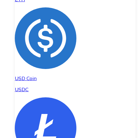
USD Coin
USDC