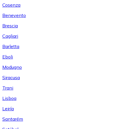
Cosenza
Benevento
Brescia
Cagliari
Barletta
Eboli
Modugno
Siracusa
Trani
Lisboa
Leiría
Santarém