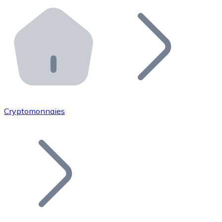
Effectuez des opérations de plus grande envergure. O
Distributeurs automatiques Bitnovo
Intégrez un ATM Bitnovo dans votre entreprise et per
API Bitnovo
Intégrez notre API dans votre écosystème.
Devenir Distributeur
Rejoignez notre réseau de distributeurs et commercialis
Cryptomonnaies
Lister un Token
Ajoutez le token de votre projet à notre service d'acha