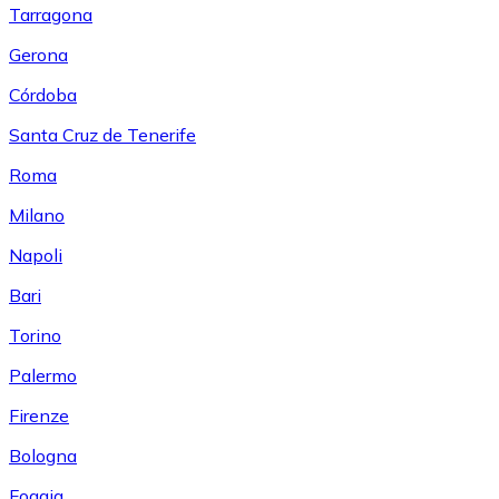
Tarragona
Gerona
Córdoba
Santa Cruz de Tenerife
Roma
Milano
Napoli
Bari
Torino
Palermo
Firenze
Bologna
Foggia