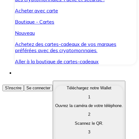
Acheter avec carte
Boutique - Cartes
Nouveau
Achetez des cartes-cadeaux de vos marques
préférées avec des cryptomonnaies.
Aller à la boutique de cartes-cadeaux
Acheter des Cryptomonnaies
S'inscrire
Se connecter
Téléchargez notre Wallet
1
Achetez les cryptomonnaies qui vous intéressent rapid
Ouvrez la caméra de votre téléphone.
Vendre des Cryptomonnaies
2
Convertissez vos cryptomonnaies en monnaie fiduciair
Scannez le QR.
3
Échanger (Swap)