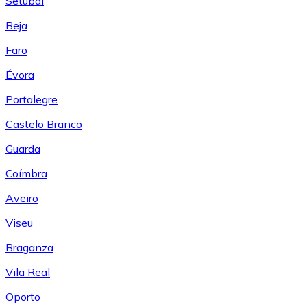
Setúbal
Beja
Faro
Évora
Portalegre
Castelo Branco
Guarda
Coímbra
Aveiro
Viseu
Braganza
Vila Real
Oporto