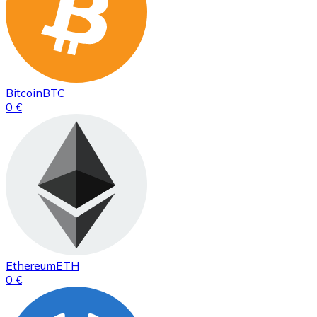
Bitcoin
BTC
0 €
Ethereum
ETH
0 €