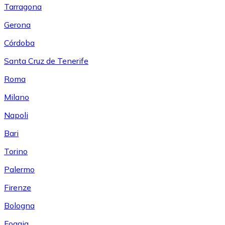
Tarragona
Gerona
Córdoba
Santa Cruz de Tenerife
Roma
Milano
Napoli
Bari
Torino
Palermo
Firenze
Bologna
Foggia