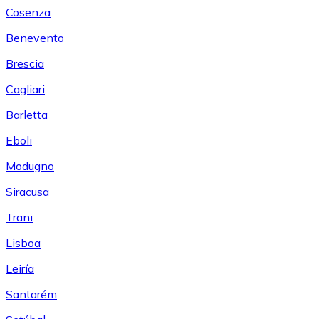
Cosenza
Benevento
Brescia
Cagliari
Barletta
Eboli
Modugno
Siracusa
Trani
Lisboa
Leiría
Santarém