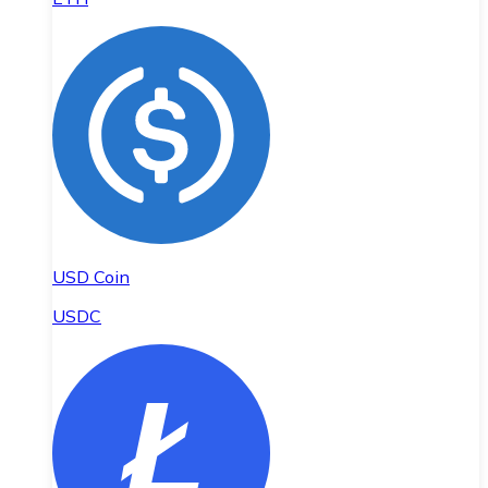
USD Coin
USDC