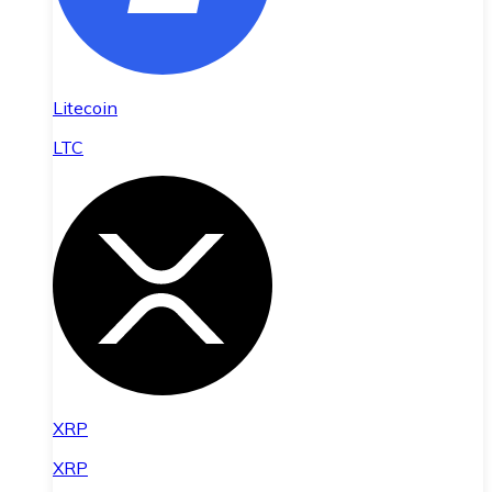
Litecoin
LTC
XRP
XRP