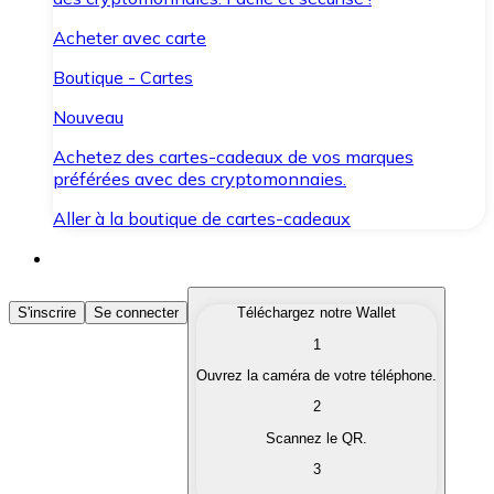
Acheter avec carte
Boutique - Cartes
Nouveau
Achetez des cartes-cadeaux de vos marques
préférées avec des cryptomonnaies.
Aller à la boutique de cartes-cadeaux
Acheter des Cryptomonnaies
S'inscrire
Se connecter
Téléchargez notre Wallet
1
Achetez les cryptomonnaies qui vous intéressent rapid
Ouvrez la caméra de votre téléphone.
Vendre des Cryptomonnaies
2
Convertissez vos cryptomonnaies en monnaie fiduciair
Scannez le QR.
3
Échanger (Swap)