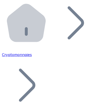
Effectuez des opérations de plus grande envergure. O
Distributeurs automatiques Bitnovo
Intégrez un ATM Bitnovo dans votre entreprise et per
API Bitnovo
Intégrez notre API dans votre écosystème.
Devenir Distributeur
Rejoignez notre réseau de distributeurs et commercialis
Cryptomonnaies
Lister un Token
Ajoutez le token de votre projet à notre service d'acha