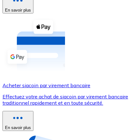
En savoir plus
Voir toutes
Coupons crypto
Achetez des cryptomonnaies en espèces et d'autres m
Acheter avec espèces
Virement SEPA
Ajoutez des fonds à votre compte Bitnovo ou effectuez 
Acheter avec virement bancaire
Acheter siacoin par virement bancaire
Carte de crédit / débit
Effectuez votre achat de siacoin par virement bancaire
Utilisez les cartes Visa et Mastercard pour acheter des
traditionnel rapidement et en toute sécurité.
Acheter avec carte
Boutique - Cartes
En savoir plus
Nouveau