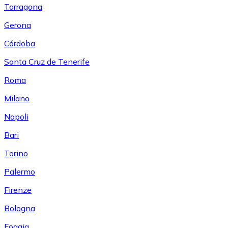
Tarragona
Gerona
Córdoba
Santa Cruz de Tenerife
Roma
Milano
Napoli
Bari
Torino
Palermo
Firenze
Bologna
Foggia