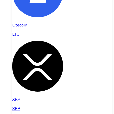
Litecoin
LTC
XRP
XRP