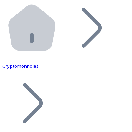
Effectuez des opérations de plus grande envergure. O
Distributeurs automatiques Bitnovo
Intégrez un ATM Bitnovo dans votre entreprise et per
API Bitnovo
Intégrez notre API dans votre écosystème.
Devenir Distributeur
Rejoignez notre réseau de distributeurs et commercialis
Cryptomonnaies
Lister un Token
Ajoutez le token de votre projet à notre service d'acha