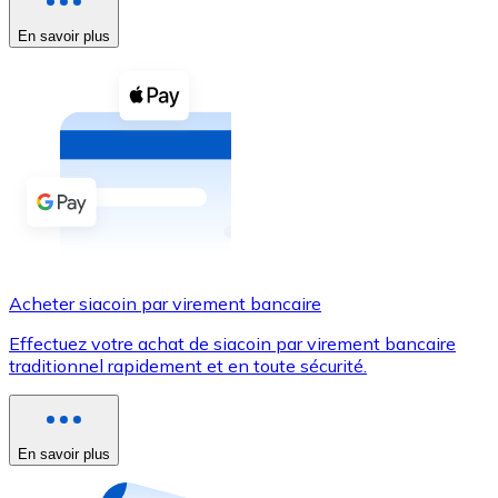
En savoir plus
Voir toutes
Coupons crypto
Achetez des cryptomonnaies en espèces et d'autres m
Acheter avec espèces
Virement SEPA
Ajoutez des fonds à votre compte Bitnovo ou effectuez 
Acheter avec virement bancaire
Acheter siacoin par virement bancaire
Carte de crédit / débit
Effectuez votre achat de siacoin par virement bancaire
Utilisez les cartes Visa et Mastercard pour acheter des
traditionnel rapidement et en toute sécurité.
Acheter avec carte
Boutique - Cartes
En savoir plus
Nouveau