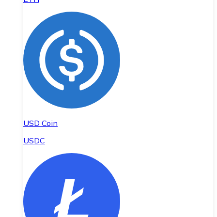
USD Coin
USDC