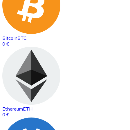
Bitcoin
BTC
0 €
Ethereum
ETH
0 €