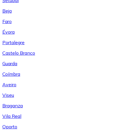
Setúbal
Beja
Faro
Évora
Portalegre
Castelo Branco
Guarda
Coímbra
Aveiro
Viseu
Braganza
Vila Real
Oporto