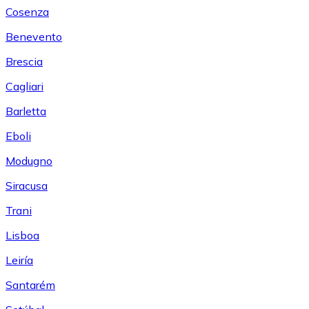
Cosenza
Benevento
Brescia
Cagliari
Barletta
Eboli
Modugno
Siracusa
Trani
Lisboa
Leiría
Santarém