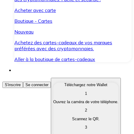
Acheter avec carte
Boutique - Cartes
Nouveau
Achetez des cartes-cadeaux de vos marques
préférées avec des cryptomonnaies.
Aller à la boutique de cartes-cadeaux
Acheter des Cryptomonnaies
S'inscrire
Se connecter
Téléchargez notre Wallet
1
Achetez les cryptomonnaies qui vous intéressent rapid
Ouvrez la caméra de votre téléphone.
Vendre des Cryptomonnaies
2
Convertissez vos cryptomonnaies en monnaie fiduciair
Scannez le QR.
3
Échanger (Swap)