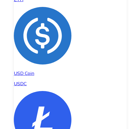
USD Coin
USDC