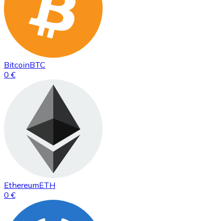
Bitcoin
BTC
0 €
Ethereum
ETH
0 €