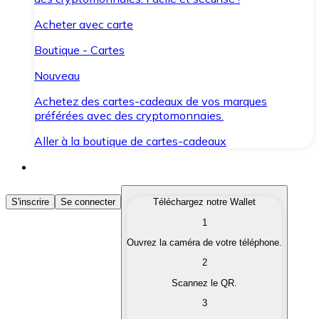
Acheter avec carte
Boutique - Cartes
Nouveau
Achetez des cartes-cadeaux de vos marques
préférées avec des cryptomonnaies.
Aller à la boutique de cartes-cadeaux
Acheter des Cryptomonnaies
S'inscrire
Se connecter
Téléchargez notre Wallet
1
Achetez les cryptomonnaies qui vous intéressent rapid
Ouvrez la caméra de votre téléphone.
Vendre des Cryptomonnaies
2
Convertissez vos cryptomonnaies en monnaie fiduciair
Scannez le QR.
3
Échanger (Swap)