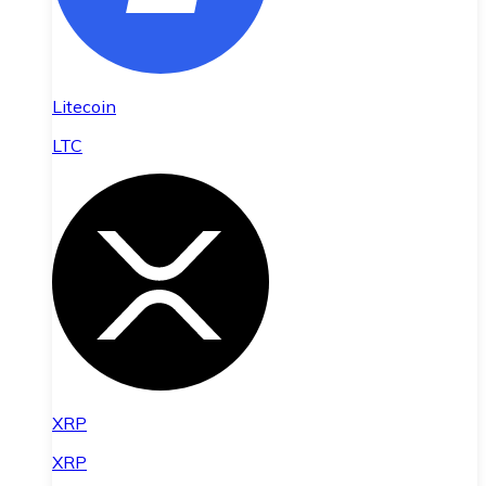
Litecoin
LTC
XRP
XRP