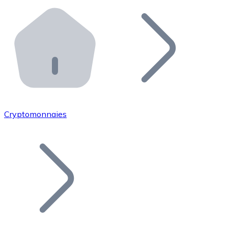
Effectuez des opérations de plus grande envergure. O
Distributeurs automatiques Bitnovo
Intégrez un ATM Bitnovo dans votre entreprise et per
API Bitnovo
Intégrez notre API dans votre écosystème.
Devenir Distributeur
Rejoignez notre réseau de distributeurs et commercialis
Cryptomonnaies
Lister un Token
Ajoutez le token de votre projet à notre service d'acha