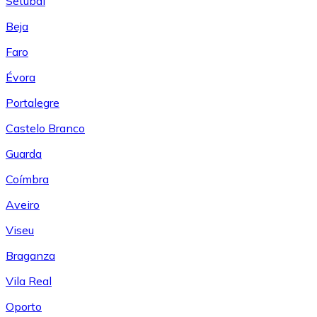
Setúbal
Beja
Faro
Évora
Portalegre
Castelo Branco
Guarda
Coímbra
Aveiro
Viseu
Braganza
Vila Real
Oporto