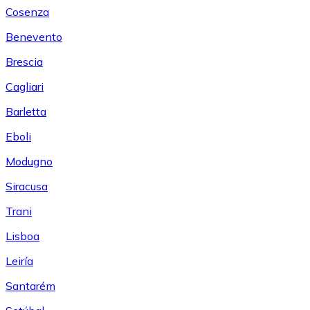
Cosenza
Benevento
Brescia
Cagliari
Barletta
Eboli
Modugno
Siracusa
Trani
Lisboa
Leiría
Santarém