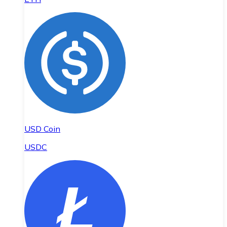
USD Coin
USDC