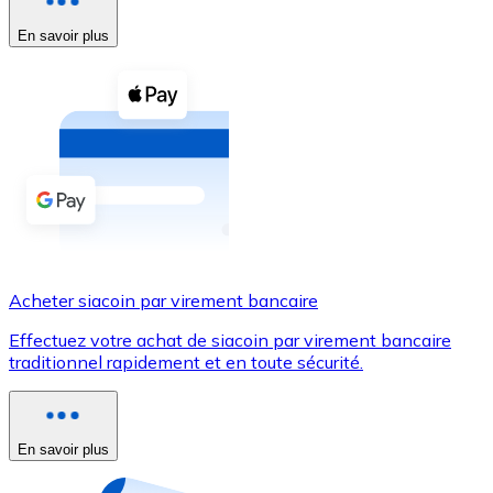
En savoir plus
Voir toutes
Coupons crypto
Achetez des cryptomonnaies en espèces et d'autres m
Acheter avec espèces
Virement SEPA
Ajoutez des fonds à votre compte Bitnovo ou effectuez 
Acheter avec virement bancaire
Acheter siacoin par virement bancaire
Carte de crédit / débit
Effectuez votre achat de siacoin par virement bancaire
Utilisez les cartes Visa et Mastercard pour acheter des
traditionnel rapidement et en toute sécurité.
Acheter avec carte
Boutique - Cartes
En savoir plus
Nouveau