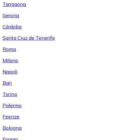
Tarragona
Gerona
Córdoba
Santa Cruz de Tenerife
Roma
Milano
Napoli
Bari
Torino
Palermo
Firenze
Bologna
Foggia