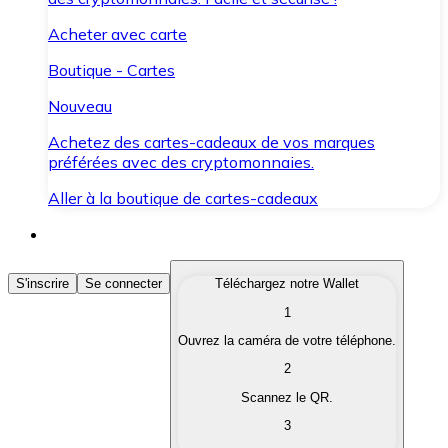
Acheter avec carte
Boutique - Cartes
Nouveau
Achetez des cartes-cadeaux de vos marques
préférées avec des cryptomonnaies.
Aller à la boutique de cartes-cadeaux
Acheter des Cryptomonnaies
S'inscrire
Se connecter
Téléchargez notre Wallet
1
Achetez les cryptomonnaies qui vous intéressent rapid
Ouvrez la caméra de votre téléphone.
Vendre des Cryptomonnaies
2
Convertissez vos cryptomonnaies en monnaie fiduciair
Scannez le QR.
3
Échanger (Swap)