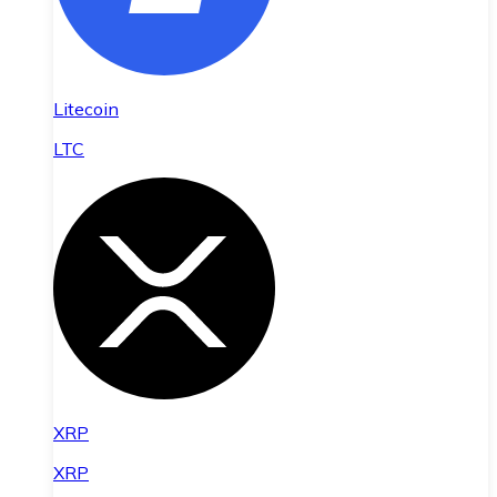
Litecoin
LTC
XRP
XRP