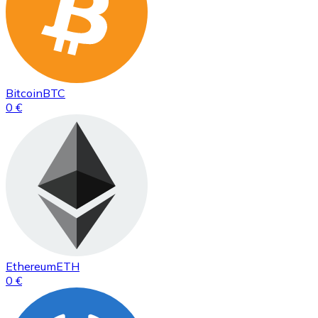
Bitcoin
BTC
0 €
Ethereum
ETH
0 €