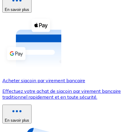
En savoir plus
Voir toutes
Coupons crypto
Achetez des cryptomonnaies en espèces et d'autres m
Acheter avec espèces
Virement SEPA
Ajoutez des fonds à votre compte Bitnovo ou effectuez 
Acheter avec virement bancaire
Acheter siacoin par virement bancaire
Carte de crédit / débit
Effectuez votre achat de siacoin par virement bancaire
Utilisez les cartes Visa et Mastercard pour acheter des
traditionnel rapidement et en toute sécurité.
Acheter avec carte
Boutique - Cartes
En savoir plus
Nouveau