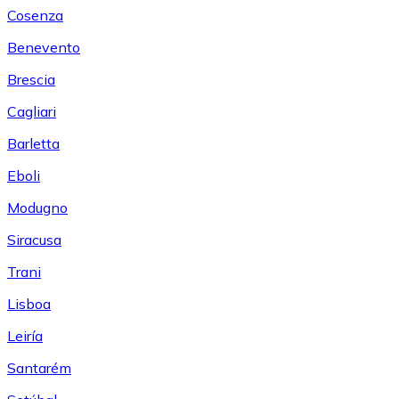
Cosenza
Benevento
Brescia
Cagliari
Barletta
Eboli
Modugno
Siracusa
Trani
Lisboa
Leiría
Santarém