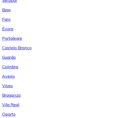
Setúbal
Beja
Faro
Évora
Portalegre
Castelo Branco
Guarda
Coímbra
Aveiro
Viseu
Braganza
Vila Real
Oporto