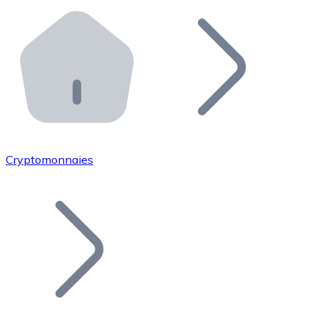
Effectuez des opérations de plus grande envergure. O
Distributeurs automatiques Bitnovo
Intégrez un ATM Bitnovo dans votre entreprise et per
API Bitnovo
Intégrez notre API dans votre écosystème.
Devenir Distributeur
Rejoignez notre réseau de distributeurs et commercialis
Cryptomonnaies
Lister un Token
Ajoutez le token de votre projet à notre service d'acha