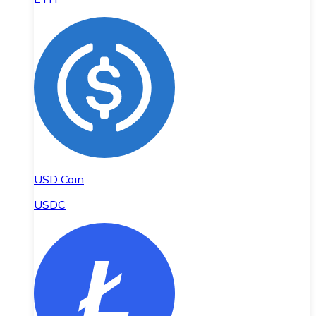
USD Coin
USDC