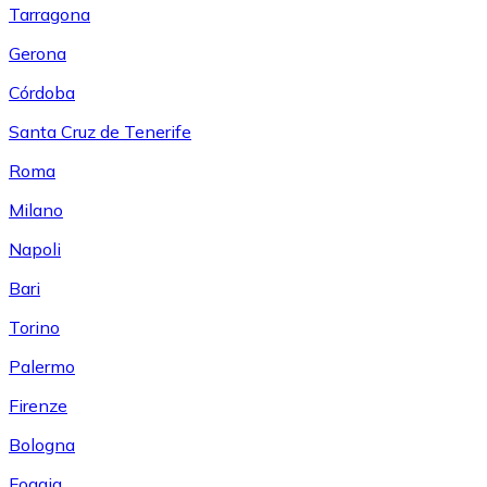
Tarragona
Gerona
Córdoba
Santa Cruz de Tenerife
Roma
Milano
Napoli
Bari
Torino
Palermo
Firenze
Bologna
Foggia