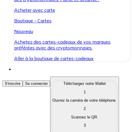
Acheter avec carte
Boutique - Cartes
Nouveau
Achetez des cartes-cadeaux de vos marques
préférées avec des cryptomonnaies.
Aller à la boutique de cartes-cadeaux
Acheter des Cryptomonnaies
S'inscrire
Se connecter
Téléchargez notre Wallet
1
Achetez les cryptomonnaies qui vous intéressent rapid
Ouvrez la caméra de votre téléphone.
Vendre des Cryptomonnaies
2
Convertissez vos cryptomonnaies en monnaie fiduciair
Scannez le QR.
3
Échanger (Swap)