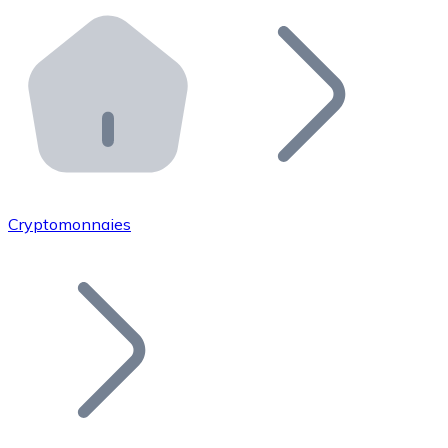
Effectuez des opérations de plus grande envergure. O
Distributeurs automatiques Bitnovo
Intégrez un ATM Bitnovo dans votre entreprise et per
API Bitnovo
Intégrez notre API dans votre écosystème.
Devenir Distributeur
Rejoignez notre réseau de distributeurs et commercialis
Cryptomonnaies
Lister un Token
Ajoutez le token de votre projet à notre service d'acha