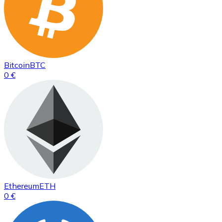
Bitcoin
BTC
0 €
Ethereum
ETH
0 €