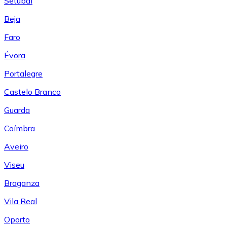
Setúbal
Beja
Faro
Évora
Portalegre
Castelo Branco
Guarda
Coímbra
Aveiro
Viseu
Braganza
Vila Real
Oporto