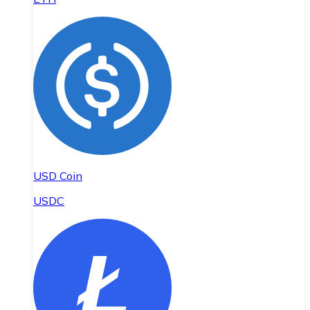
USD Coin
USDC