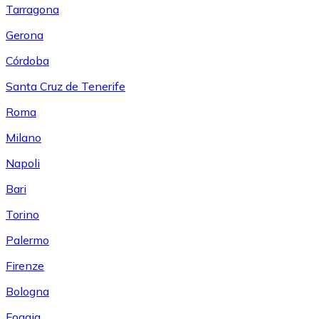
Tarragona
Gerona
Córdoba
Santa Cruz de Tenerife
Roma
Milano
Napoli
Bari
Torino
Palermo
Firenze
Bologna
Foggia