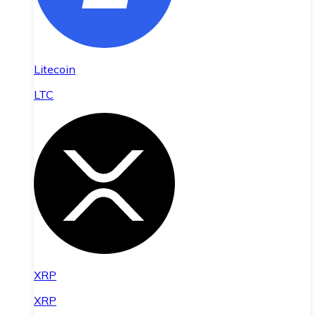
Litecoin
LTC
XRP
XRP