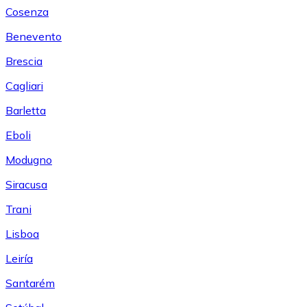
Cosenza
Benevento
Brescia
Cagliari
Barletta
Eboli
Modugno
Siracusa
Trani
Lisboa
Leiría
Santarém