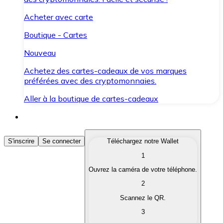
Acheter avec carte
Boutique - Cartes
Nouveau
Achetez des cartes-cadeaux de vos marques
préférées avec des cryptomonnaies.
Aller à la boutique de cartes-cadeaux
Acheter des Cryptomonnaies
S'inscrire
Se connecter
Téléchargez notre Wallet
1
Achetez les cryptomonnaies qui vous intéressent rapid
Ouvrez la caméra de votre téléphone.
Vendre des Cryptomonnaies
2
Convertissez vos cryptomonnaies en monnaie fiduciair
Scannez le QR.
3
Échanger (Swap)