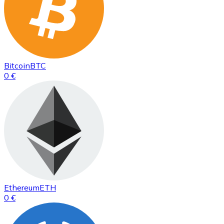
Bitcoin
BTC
0 €
Ethereum
ETH
0 €