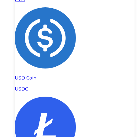
USD Coin
USDC