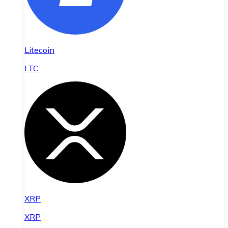
Litecoin
LTC
XRP
XRP