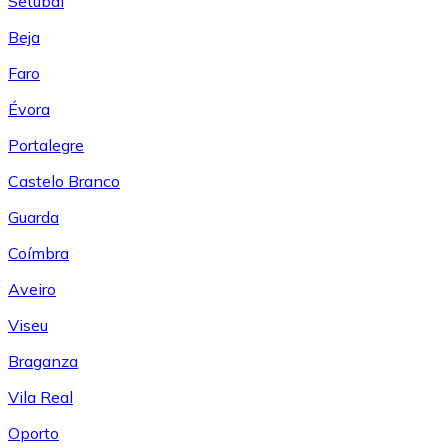
Setúbal
Beja
Faro
Évora
Portalegre
Castelo Branco
Guarda
Coímbra
Aveiro
Viseu
Braganza
Vila Real
Oporto