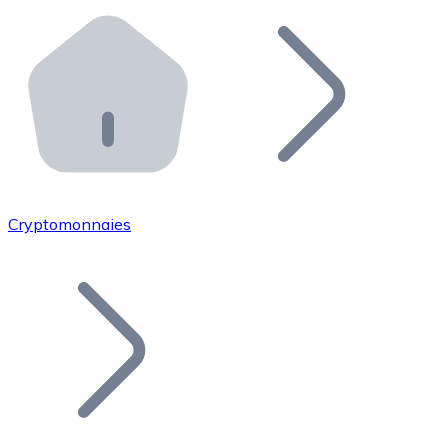
Effectuez des opérations de plus grande envergure. O
Distributeurs automatiques Bitnovo
Intégrez un ATM Bitnovo dans votre entreprise et per
API Bitnovo
Intégrez notre API dans votre écosystème.
Devenir Distributeur
Rejoignez notre réseau de distributeurs et commercialis
Cryptomonnaies
Lister un Token
Ajoutez le token de votre projet à notre service d'acha