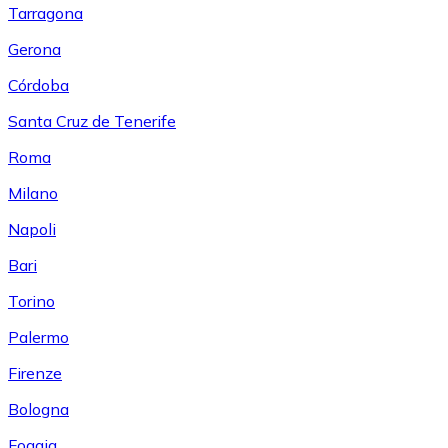
Tarragona
Gerona
Córdoba
Santa Cruz de Tenerife
Roma
Milano
Napoli
Bari
Torino
Palermo
Firenze
Bologna
Foggia