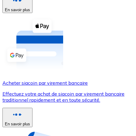
En savoir plus
Voir toutes
Coupons crypto
Achetez des cryptomonnaies en espèces et d'autres m
Acheter avec espèces
Virement SEPA
Ajoutez des fonds à votre compte Bitnovo ou effectuez 
Acheter avec virement bancaire
Acheter siacoin par virement bancaire
Carte de crédit / débit
Effectuez votre achat de siacoin par virement bancaire
Utilisez les cartes Visa et Mastercard pour acheter des
traditionnel rapidement et en toute sécurité.
Acheter avec carte
Boutique - Cartes
En savoir plus
Nouveau