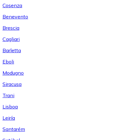
Cosenza
Benevento
Brescia
Cagliari
Barletta
Eboli
Modugno
Siracusa
Trani
Lisboa
Leiría
Santarém