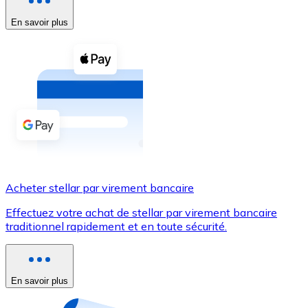
En savoir plus
Voir toutes
Coupons crypto
Achetez des cryptomonnaies en espèces et d'autres m
Acheter avec espèces
Virement SEPA
Ajoutez des fonds à votre compte Bitnovo ou effectuez 
Acheter avec virement bancaire
Acheter stellar par virement bancaire
Carte de crédit / débit
Effectuez votre achat de stellar par virement bancaire
Utilisez les cartes Visa et Mastercard pour acheter des
traditionnel rapidement et en toute sécurité.
Acheter avec carte
Boutique - Cartes
En savoir plus
Nouveau