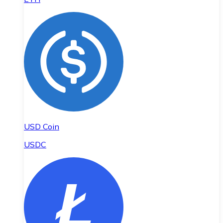
USD Coin
USDC