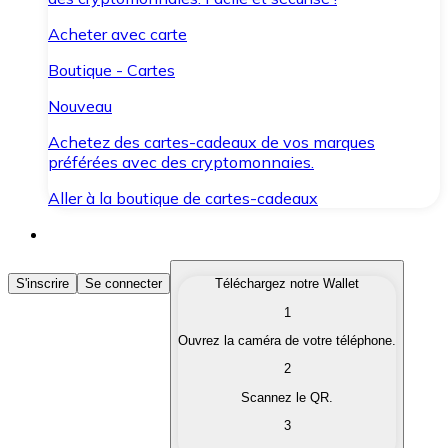
Acheter avec carte
Boutique - Cartes
Nouveau
Achetez des cartes-cadeaux de vos marques
préférées avec des cryptomonnaies.
Aller à la boutique de cartes-cadeaux
Acheter des Cryptomonnaies
S'inscrire
Se connecter
Téléchargez notre Wallet
1
Achetez les cryptomonnaies qui vous intéressent rapid
Ouvrez la caméra de votre téléphone.
Vendre des Cryptomonnaies
2
Convertissez vos cryptomonnaies en monnaie fiduciair
Scannez le QR.
3
Échanger (Swap)