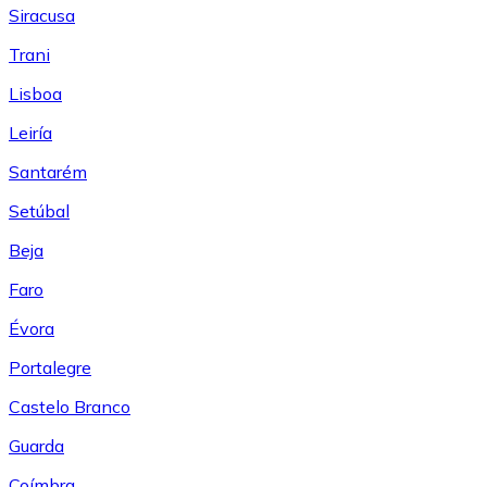
Siracusa
Trani
Lisboa
Leiría
Santarém
Setúbal
Beja
Faro
Évora
Portalegre
Castelo Branco
Guarda
Coímbra