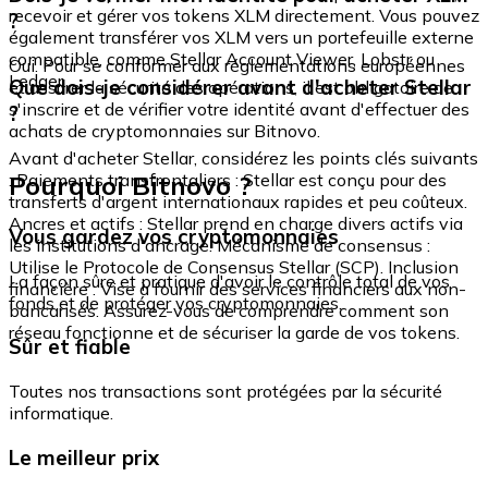
recevoir et gérer vos tokens XLM directement. Vous pouvez
?
également transférer vos XLM vers un portefeuille externe
compatible, comme Stellar Account Viewer, Lobstr ou
Oui. Pour se conformer aux réglementations européennes
Ledger.
Que dois-je considérer avant d'acheter Stellar
et assurer la sécurité des opérations, il est obligatoire de
s'inscrire et de vérifier votre identité avant d'effectuer des
?
achats de cryptomonnaies sur Bitnovo.
Avant d'acheter Stellar, considérez les points clés suivants
Pourquoi Bitnovo ?
: Paiements transfrontaliers : Stellar est conçu pour des
transferts d'argent internationaux rapides et peu coûteux.
Ancres et actifs : Stellar prend en charge divers actifs via
Vous gardez vos cryptomonnaies
les institutions d'ancrage. Mécanisme de consensus :
Utilise le Protocole de Consensus Stellar (SCP). Inclusion
La façon sûre et pratique d'avoir le contrôle total de vos
financière : Vise à fournir des services financiers aux non-
fonds et de protéger vos cryptomonnaies.
bancarisés. Assurez-vous de comprendre comment son
réseau fonctionne et de sécuriser la garde de vos tokens.
Sûr et fiable
Toutes nos transactions sont protégées par la sécurité
informatique.
Le meilleur prix