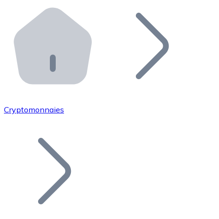
Effectuez des opérations de plus grande envergure. O
Distributeurs automatiques Bitnovo
Intégrez un ATM Bitnovo dans votre entreprise et per
API Bitnovo
Intégrez notre API dans votre écosystème.
Devenir Distributeur
Rejoignez notre réseau de distributeurs et commercialis
Cryptomonnaies
Lister un Token
Ajoutez le token de votre projet à notre service d'acha