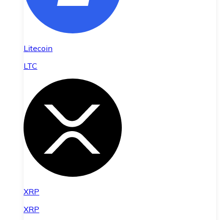
Litecoin
LTC
XRP
XRP