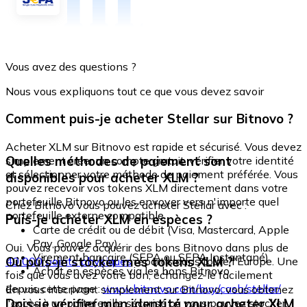
Vous avez des questions ?
Nous vous expliquons tout ce que vous devez savoir
Comment puis-je acheter Stellar sur Bitnovo ?
Acheter XLM sur Bitnovo est rapide et sécurisé. Vous devez
Quelles méthodes de paiement sont
simplement créer un compte gratuit, vérifier votre identité
et sélectionner votre méthode de paiement préférée. Vous
disponibles pour acheter XLM ?
pouvez recevoir vos tokens XLM directement dans votre
portefeuille Bitnovo ou les envoyer vers n'importe quel
Chez Bitnovo vous pouvez acheter Stellar avec :
portefeuille externe compatible.
Puis-je acheter XLM en espèces ?
Carte de crédit ou de débit (Visa, Mastercard, Apple
Pay, Google Pay)
Oui. Vous pouvez acquérir des bons Bitnovo dans plus de
Virement bancaire (SEPA ou SEPA Instantané)
Où puis-je stocker mes tokens XLM ?
40 000 points physiques
répartis dans toute l'Europe. Une
Achat en espèces via les bons Bitnovo
fois que vous avez votre bon, échangez-le facilement
depuis cette page :
www.bitnovo.com/buy/cash/stellar/
En vous inscrivant simplement sur Bitnovo, vous obtenez
Dois-je vérifier mon identité pour acheter XLM
l'accès à un portefeuille sécurisé où vous pouvez stocker,