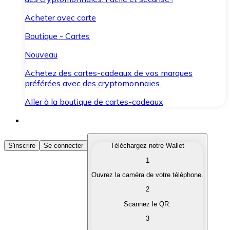
Acheter avec carte
Boutique - Cartes
Nouveau
Achetez des cartes-cadeaux de vos marques
préférées avec des cryptomonnaies.
Aller à la boutique de cartes-cadeaux
Acheter des Cryptomonnaies
S'inscrire
Se connecter
Téléchargez notre Wallet
1
Achetez les cryptomonnaies qui vous intéressent rapid
Ouvrez la caméra de votre téléphone.
Vendre des Cryptomonnaies
2
Convertissez vos cryptomonnaies en monnaie fiduciair
Scannez le QR.
3
Échanger (Swap)