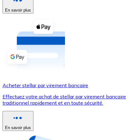
En savoir plus
Voir toutes
Coupons crypto
Achetez des cryptomonnaies en espèces et d'autres m
Acheter avec espèces
Virement SEPA
Ajoutez des fonds à votre compte Bitnovo ou effectuez 
Acheter avec virement bancaire
Acheter stellar par virement bancaire
Carte de crédit / débit
Effectuez votre achat de stellar par virement bancaire
Utilisez les cartes Visa et Mastercard pour acheter des
traditionnel rapidement et en toute sécurité.
Acheter avec carte
Boutique - Cartes
En savoir plus
Nouveau