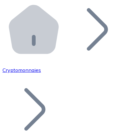
Effectuez des opérations de plus grande envergure. O
Distributeurs automatiques Bitnovo
Intégrez un ATM Bitnovo dans votre entreprise et per
API Bitnovo
Intégrez notre API dans votre écosystème.
Devenir Distributeur
Rejoignez notre réseau de distributeurs et commercialis
Cryptomonnaies
Lister un Token
Ajoutez le token de votre projet à notre service d'acha