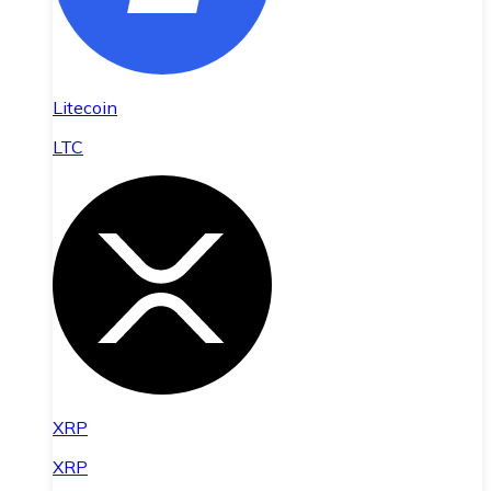
Litecoin
LTC
XRP
XRP