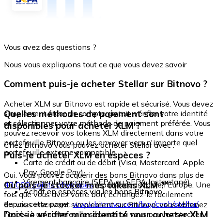
Vous avez des questions ?
Nous vous expliquons tout ce que vous devez savoir
Comment puis-je acheter Stellar sur Bitnovo ?
Acheter XLM sur Bitnovo est rapide et sécurisé. Vous devez
Quelles méthodes de paiement sont
simplement créer un compte gratuit, vérifier votre identité
et sélectionner votre méthode de paiement préférée. Vous
disponibles pour acheter XLM ?
pouvez recevoir vos tokens XLM directement dans votre
portefeuille Bitnovo ou les envoyer vers n'importe quel
Chez Bitnovo vous pouvez acheter Stellar avec :
portefeuille externe compatible.
Puis-je acheter XLM en espèces ?
Carte de crédit ou de débit (Visa, Mastercard, Apple
Pay, Google Pay)
Oui. Vous pouvez acquérir des bons Bitnovo dans plus de
Virement bancaire (SEPA ou SEPA Instantané)
Où puis-je stocker mes tokens XLM ?
40 000 points physiques
répartis dans toute l'Europe. Une
Achat en espèces via les bons Bitnovo
fois que vous avez votre bon, échangez-le facilement
depuis cette page :
www.bitnovo.com/buy/cash/stellar/
En vous inscrivant simplement sur Bitnovo, vous obtenez
Dois-je vérifier mon identité pour acheter XLM
l'accès à un portefeuille sécurisé où vous pouvez stocker,