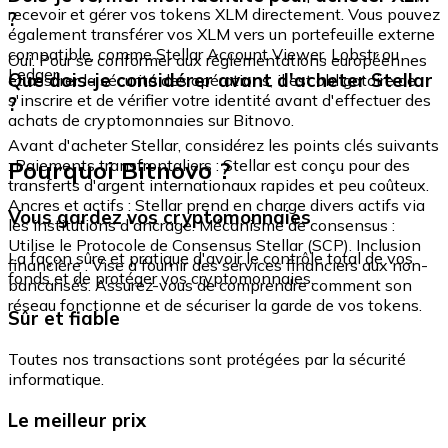
recevoir et gérer vos tokens XLM directement. Vous pouvez
?
également transférer vos XLM vers un portefeuille externe
compatible, comme Stellar Account Viewer, Lobstr ou
Oui. Pour se conformer aux réglementations européennes
Ledger.
Que dois-je considérer avant d'acheter Stellar
et assurer la sécurité des opérations, il est obligatoire de
s'inscrire et de vérifier votre identité avant d'effectuer des
?
achats de cryptomonnaies sur Bitnovo.
Avant d'acheter Stellar, considérez les points clés suivants
Pourquoi Bitnovo ?
: Paiements transfrontaliers : Stellar est conçu pour des
transferts d'argent internationaux rapides et peu coûteux.
Ancres et actifs : Stellar prend en charge divers actifs via
Vous gardez vos cryptomonnaies
les institutions d'ancrage. Mécanisme de consensus :
Utilise le Protocole de Consensus Stellar (SCP). Inclusion
La façon sûre et pratique d'avoir le contrôle total de vos
financière : Vise à fournir des services financiers aux non-
fonds et de protéger vos cryptomonnaies.
bancarisés. Assurez-vous de comprendre comment son
réseau fonctionne et de sécuriser la garde de vos tokens.
Sûr et fiable
Toutes nos transactions sont protégées par la sécurité
informatique.
Le meilleur prix