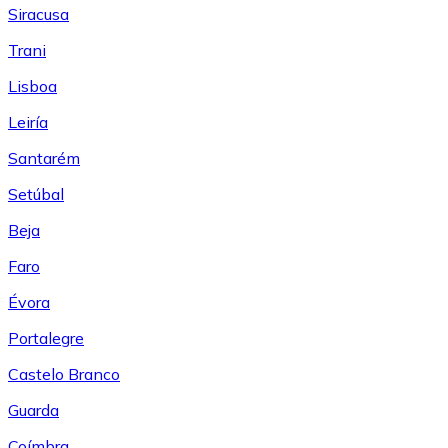
Siracusa
Trani
Lisboa
Leiría
Santarém
Setúbal
Beja
Faro
Évora
Portalegre
Castelo Branco
Guarda
Coímbra