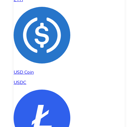
USD Coin
USDC