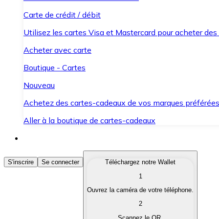
Carte de crédit / débit
Utilisez les cartes Visa et Mastercard pour acheter des
Acheter avec carte
Boutique - Cartes
Nouveau
Achetez des cartes-cadeaux de vos marques préférée
Aller à la boutique de cartes-cadeaux
Acheter des Cryptomonnaies
S'inscrire
Se connecter
Téléchargez notre Wallet
1
Achetez les cryptomonnaies qui vous intéressent rapid
Ouvrez la caméra de votre téléphone.
Vendre des Cryptomonnaies
2
Convertissez vos cryptomonnaies en monnaie fiduciair
Scannez le QR.