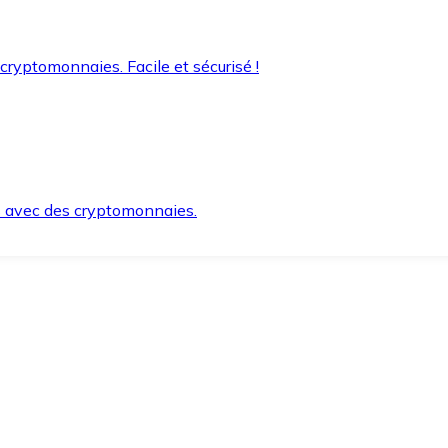
 cryptomonnaies. Facile et sécurisé !
s avec des cryptomonnaies.
ement et en toute sécurité.
e lorsque vous en avez besoin.