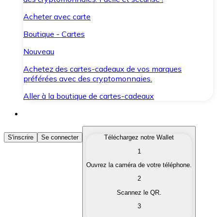
Acheter avec carte
Boutique - Cartes
Nouveau
Achetez des cartes-cadeaux de vos marques
préférées avec des cryptomonnaies.
Aller à la boutique de cartes-cadeaux
Acheter des Cryptomonnaies
S'inscrire
Se connecter
Téléchargez notre Wallet
1
Achetez les cryptomonnaies qui vous intéressent rapid
Ouvrez la caméra de votre téléphone.
Vendre des Cryptomonnaies
2
Convertissez vos cryptomonnaies en monnaie fiduciair
Scannez le QR.
3
Échanger (Swap)