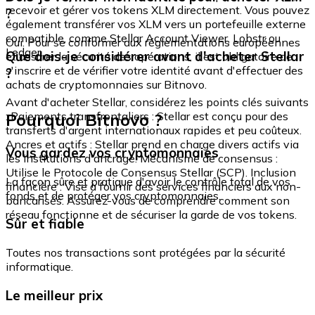
recevoir et gérer vos tokens XLM directement. Vous pouvez
?
également transférer vos XLM vers un portefeuille externe
compatible, comme Stellar Account Viewer, Lobstr ou
Oui. Pour se conformer aux réglementations européennes
Ledger.
Que dois-je considérer avant d'acheter Stellar
et assurer la sécurité des opérations, il est obligatoire de
s'inscrire et de vérifier votre identité avant d'effectuer des
?
achats de cryptomonnaies sur Bitnovo.
Avant d'acheter Stellar, considérez les points clés suivants
Pourquoi Bitnovo ?
: Paiements transfrontaliers : Stellar est conçu pour des
transferts d'argent internationaux rapides et peu coûteux.
Ancres et actifs : Stellar prend en charge divers actifs via
Vous gardez vos cryptomonnaies
les institutions d'ancrage. Mécanisme de consensus :
Utilise le Protocole de Consensus Stellar (SCP). Inclusion
La façon sûre et pratique d'avoir le contrôle total de vos
financière : Vise à fournir des services financiers aux non-
fonds et de protéger vos cryptomonnaies.
bancarisés. Assurez-vous de comprendre comment son
réseau fonctionne et de sécuriser la garde de vos tokens.
Sûr et fiable
Toutes nos transactions sont protégées par la sécurité
informatique.
Le meilleur prix