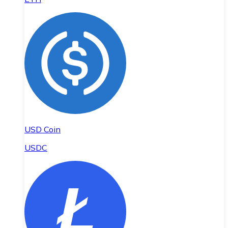
USD Coin
USDC