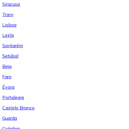
Siracusa
Trani
Lisboa
Leiría
Santarém
Setúbal
Beja
Faro
Évora
Portalegre
Castelo Branco
Guarda
Coímbra