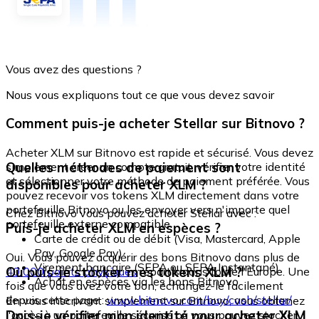
Vous avez des questions ?
Nous vous expliquons tout ce que vous devez savoir
Comment puis-je acheter Stellar sur Bitnovo ?
Acheter XLM sur Bitnovo est rapide et sécurisé. Vous devez
Quelles méthodes de paiement sont
simplement créer un compte gratuit, vérifier votre identité
et sélectionner votre méthode de paiement préférée. Vous
disponibles pour acheter XLM ?
pouvez recevoir vos tokens XLM directement dans votre
portefeuille Bitnovo ou les envoyer vers n'importe quel
Chez Bitnovo vous pouvez acheter Stellar avec :
portefeuille externe compatible.
Puis-je acheter XLM en espèces ?
Carte de crédit ou de débit (Visa, Mastercard, Apple
Pay, Google Pay)
Oui. Vous pouvez acquérir des bons Bitnovo dans plus de
Virement bancaire (SEPA ou SEPA Instantané)
Où puis-je stocker mes tokens XLM ?
40 000 points physiques
répartis dans toute l'Europe. Une
Achat en espèces via les bons Bitnovo
fois que vous avez votre bon, échangez-le facilement
depuis cette page :
www.bitnovo.com/buy/cash/stellar/
En vous inscrivant simplement sur Bitnovo, vous obtenez
Dois-je vérifier mon identité pour acheter XLM
l'accès à un portefeuille sécurisé où vous pouvez stocker,