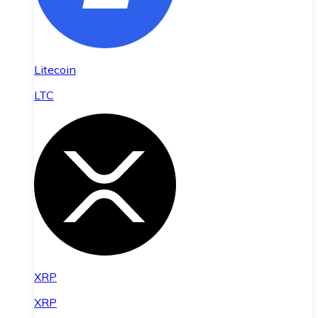
Litecoin
LTC
XRP
XRP