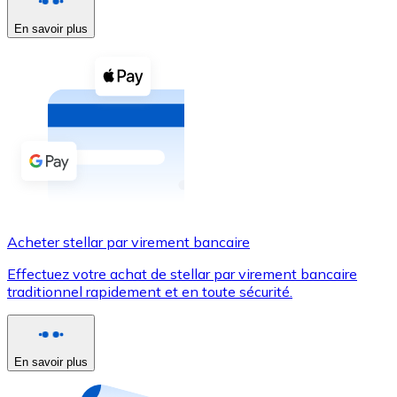
En savoir plus
Voir toutes
Coupons crypto
Achetez des cryptomonnaies en espèces et d'autres m
Acheter avec espèces
Virement SEPA
Ajoutez des fonds à votre compte Bitnovo ou effectuez 
Acheter avec virement bancaire
Acheter stellar par virement bancaire
Carte de crédit / débit
Effectuez votre achat de stellar par virement bancaire
Utilisez les cartes Visa et Mastercard pour acheter des
traditionnel rapidement et en toute sécurité.
Acheter avec carte
Boutique - Cartes
En savoir plus
Nouveau