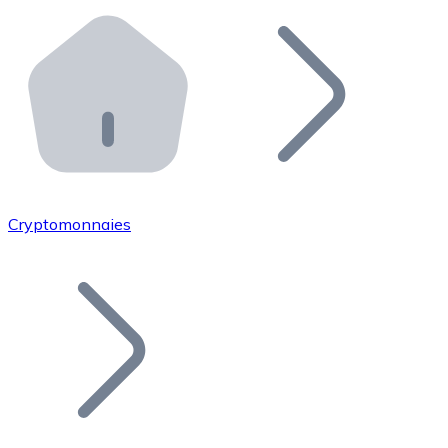
Effectuez des opérations de plus grande envergure. O
Distributeurs automatiques Bitnovo
Intégrez un ATM Bitnovo dans votre entreprise et per
API Bitnovo
Intégrez notre API dans votre écosystème.
Devenir Distributeur
Rejoignez notre réseau de distributeurs et commercialis
Cryptomonnaies
Lister un Token
Ajoutez le token de votre projet à notre service d'acha