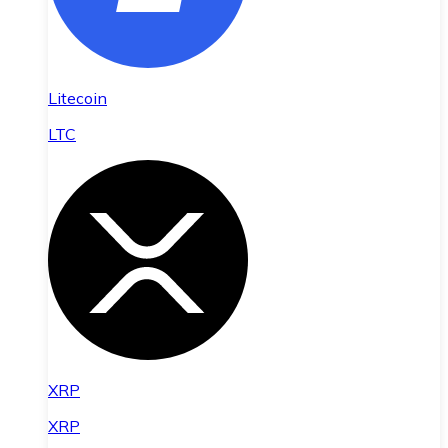
Litecoin
LTC
XRP
XRP