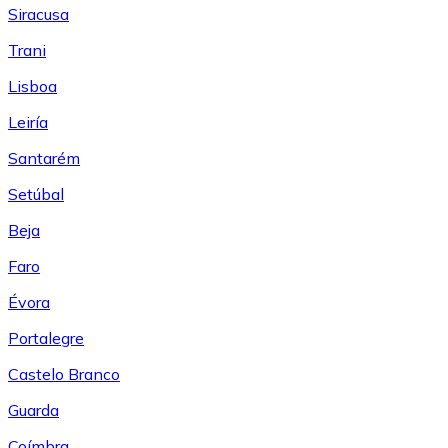
Siracusa
Trani
Lisboa
Leiría
Santarém
Setúbal
Beja
Faro
Évora
Portalegre
Castelo Branco
Guarda
Coímbra