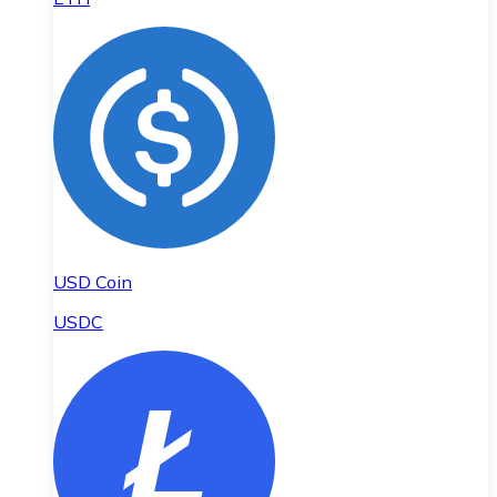
USD Coin
USDC