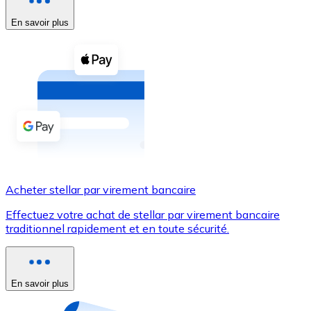
En savoir plus
Voir toutes
Coupons crypto
Achetez des cryptomonnaies en espèces et d'autres m
Acheter avec espèces
Virement SEPA
Ajoutez des fonds à votre compte Bitnovo ou effectuez 
Acheter avec virement bancaire
Acheter stellar par virement bancaire
Carte de crédit / débit
Effectuez votre achat de stellar par virement bancaire
Utilisez les cartes Visa et Mastercard pour acheter des
traditionnel rapidement et en toute sécurité.
Acheter avec carte
Boutique - Cartes
En savoir plus
Nouveau