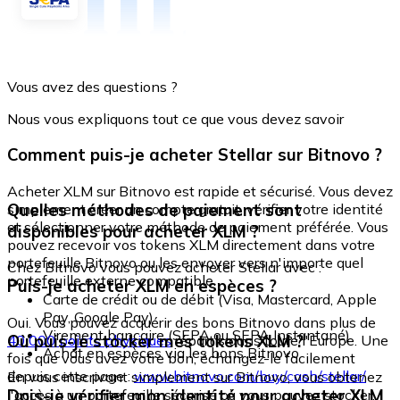
Vous avez des questions ?
Nous vous expliquons tout ce que vous devez savoir
Comment puis-je acheter Stellar sur Bitnovo ?
Acheter XLM sur Bitnovo est rapide et sécurisé. Vous devez
Quelles méthodes de paiement sont
simplement créer un compte gratuit, vérifier votre identité
et sélectionner votre méthode de paiement préférée. Vous
disponibles pour acheter XLM ?
pouvez recevoir vos tokens XLM directement dans votre
portefeuille Bitnovo ou les envoyer vers n'importe quel
Chez Bitnovo vous pouvez acheter Stellar avec :
portefeuille externe compatible.
Puis-je acheter XLM en espèces ?
Carte de crédit ou de débit (Visa, Mastercard, Apple
Pay, Google Pay)
Oui. Vous pouvez acquérir des bons Bitnovo dans plus de
Virement bancaire (SEPA ou SEPA Instantané)
Où puis-je stocker mes tokens XLM ?
40 000 points physiques
répartis dans toute l'Europe. Une
Achat en espèces via les bons Bitnovo
fois que vous avez votre bon, échangez-le facilement
depuis cette page :
www.bitnovo.com/buy/cash/stellar/
En vous inscrivant simplement sur Bitnovo, vous obtenez
Dois-je vérifier mon identité pour acheter XLM
l'accès à un portefeuille sécurisé où vous pouvez stocker,