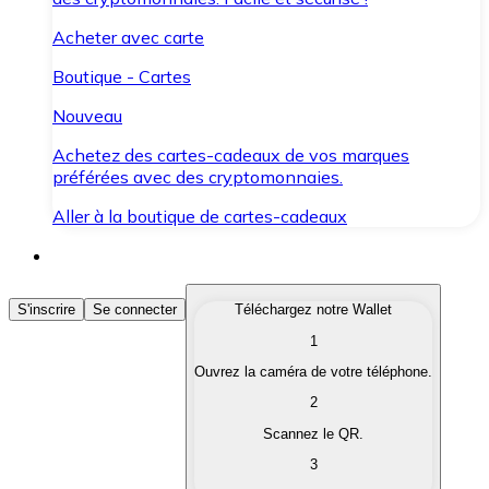
Acheter avec carte
Boutique - Cartes
Nouveau
Achetez des cartes-cadeaux de vos marques
préférées avec des cryptomonnaies.
Aller à la boutique de cartes-cadeaux
Acheter des Cryptomonnaies
S'inscrire
Se connecter
Téléchargez notre Wallet
1
Achetez les cryptomonnaies qui vous intéressent rapid
Ouvrez la caméra de votre téléphone.
Vendre des Cryptomonnaies
2
Convertissez vos cryptomonnaies en monnaie fiduciair
Scannez le QR.
3
Échanger (Swap)