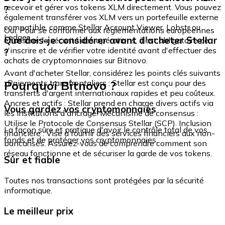
recevoir et gérer vos tokens XLM directement. Vous pouvez
?
également transférer vos XLM vers un portefeuille externe
compatible, comme Stellar Account Viewer, Lobstr ou
Oui. Pour se conformer aux réglementations européennes
Ledger.
Que dois-je considérer avant d'acheter Stellar
et assurer la sécurité des opérations, il est obligatoire de
s'inscrire et de vérifier votre identité avant d'effectuer des
?
achats de cryptomonnaies sur Bitnovo.
Avant d'acheter Stellar, considérez les points clés suivants
Pourquoi Bitnovo ?
: Paiements transfrontaliers : Stellar est conçu pour des
transferts d'argent internationaux rapides et peu coûteux.
Ancres et actifs : Stellar prend en charge divers actifs via
Vous gardez vos cryptomonnaies
les institutions d'ancrage. Mécanisme de consensus :
Utilise le Protocole de Consensus Stellar (SCP). Inclusion
La façon sûre et pratique d'avoir le contrôle total de vos
financière : Vise à fournir des services financiers aux non-
fonds et de protéger vos cryptomonnaies.
bancarisés. Assurez-vous de comprendre comment son
réseau fonctionne et de sécuriser la garde de vos tokens.
Sûr et fiable
Toutes nos transactions sont protégées par la sécurité
informatique.
Le meilleur prix