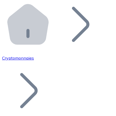
Effectuez des opérations de plus grande envergure. O
Distributeurs automatiques Bitnovo
Intégrez un ATM Bitnovo dans votre entreprise et per
API Bitnovo
Intégrez notre API dans votre écosystème.
Devenir Distributeur
Rejoignez notre réseau de distributeurs et commercialis
Cryptomonnaies
Lister un Token
Ajoutez le token de votre projet à notre service d'acha