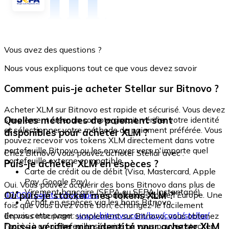
Vous avez des questions ?
Nous vous expliquons tout ce que vous devez savoir
Comment puis-je acheter Stellar sur Bitnovo ?
Acheter XLM sur Bitnovo est rapide et sécurisé. Vous devez
Quelles méthodes de paiement sont
simplement créer un compte gratuit, vérifier votre identité
et sélectionner votre méthode de paiement préférée. Vous
disponibles pour acheter XLM ?
pouvez recevoir vos tokens XLM directement dans votre
portefeuille Bitnovo ou les envoyer vers n'importe quel
Chez Bitnovo vous pouvez acheter Stellar avec :
portefeuille externe compatible.
Puis-je acheter XLM en espèces ?
Carte de crédit ou de débit (Visa, Mastercard, Apple
Pay, Google Pay)
Oui. Vous pouvez acquérir des bons Bitnovo dans plus de
Virement bancaire (SEPA ou SEPA Instantané)
Où puis-je stocker mes tokens XLM ?
40 000 points physiques
répartis dans toute l'Europe. Une
Achat en espèces via les bons Bitnovo
fois que vous avez votre bon, échangez-le facilement
depuis cette page :
www.bitnovo.com/buy/cash/stellar/
En vous inscrivant simplement sur Bitnovo, vous obtenez
Dois-je vérifier mon identité pour acheter XLM
l'accès à un portefeuille sécurisé où vous pouvez stocker,