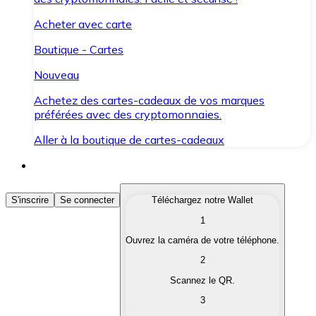
Acheter avec carte
Boutique - Cartes
Nouveau
Achetez des cartes-cadeaux de vos marques
préférées avec des cryptomonnaies.
Aller à la boutique de cartes-cadeaux
Acheter des Cryptomonnaies
S'inscrire
Se connecter
Téléchargez notre Wallet
1
Achetez les cryptomonnaies qui vous intéressent rapid
Ouvrez la caméra de votre téléphone.
Vendre des Cryptomonnaies
2
Convertissez vos cryptomonnaies en monnaie fiduciair
Scannez le QR.
3
Échanger (Swap)