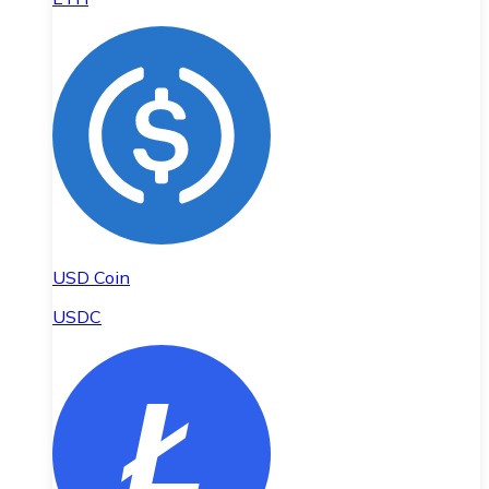
USD Coin
USDC