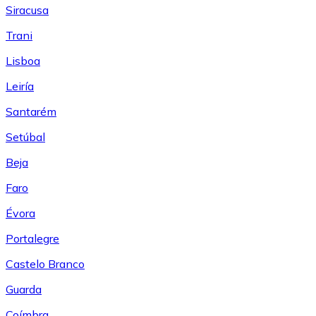
Siracusa
Trani
Lisboa
Leiría
Santarém
Setúbal
Beja
Faro
Évora
Portalegre
Castelo Branco
Guarda
Coímbra