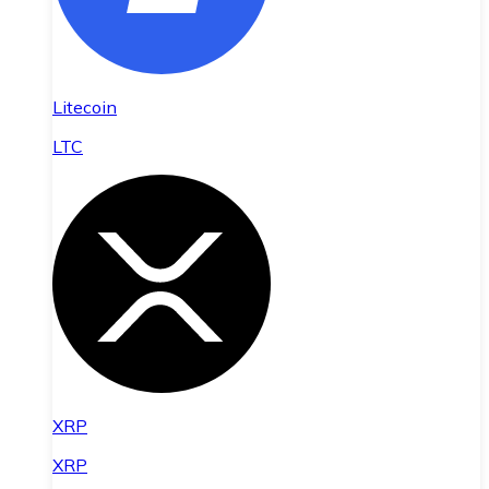
Litecoin
LTC
XRP
XRP