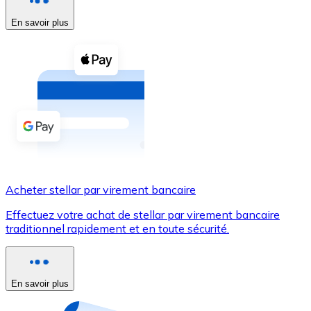
En savoir plus
Voir toutes
Coupons crypto
Achetez des cryptomonnaies en espèces et d'autres m
Acheter avec espèces
Virement SEPA
Ajoutez des fonds à votre compte Bitnovo ou effectuez 
Acheter avec virement bancaire
Acheter stellar par virement bancaire
Carte de crédit / débit
Effectuez votre achat de stellar par virement bancaire
Utilisez les cartes Visa et Mastercard pour acheter des
traditionnel rapidement et en toute sécurité.
Acheter avec carte
Boutique - Cartes
En savoir plus
Nouveau