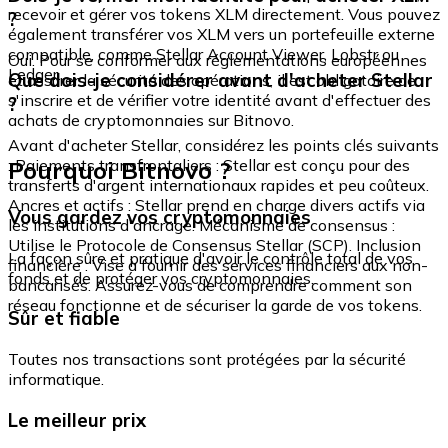
recevoir et gérer vos tokens XLM directement. Vous pouvez
?
également transférer vos XLM vers un portefeuille externe
compatible, comme Stellar Account Viewer, Lobstr ou
Oui. Pour se conformer aux réglementations européennes
Ledger.
Que dois-je considérer avant d'acheter Stellar
et assurer la sécurité des opérations, il est obligatoire de
s'inscrire et de vérifier votre identité avant d'effectuer des
?
achats de cryptomonnaies sur Bitnovo.
Avant d'acheter Stellar, considérez les points clés suivants
Pourquoi Bitnovo ?
: Paiements transfrontaliers : Stellar est conçu pour des
transferts d'argent internationaux rapides et peu coûteux.
Ancres et actifs : Stellar prend en charge divers actifs via
Vous gardez vos cryptomonnaies
les institutions d'ancrage. Mécanisme de consensus :
Utilise le Protocole de Consensus Stellar (SCP). Inclusion
La façon sûre et pratique d'avoir le contrôle total de vos
financière : Vise à fournir des services financiers aux non-
fonds et de protéger vos cryptomonnaies.
bancarisés. Assurez-vous de comprendre comment son
réseau fonctionne et de sécuriser la garde de vos tokens.
Sûr et fiable
Toutes nos transactions sont protégées par la sécurité
informatique.
Le meilleur prix