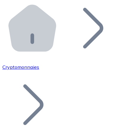
Effectuez des opérations de plus grande envergure. O
Distributeurs automatiques Bitnovo
Intégrez un ATM Bitnovo dans votre entreprise et per
API Bitnovo
Intégrez notre API dans votre écosystème.
Devenir Distributeur
Rejoignez notre réseau de distributeurs et commercialis
Cryptomonnaies
Lister un Token
Ajoutez le token de votre projet à notre service d'acha