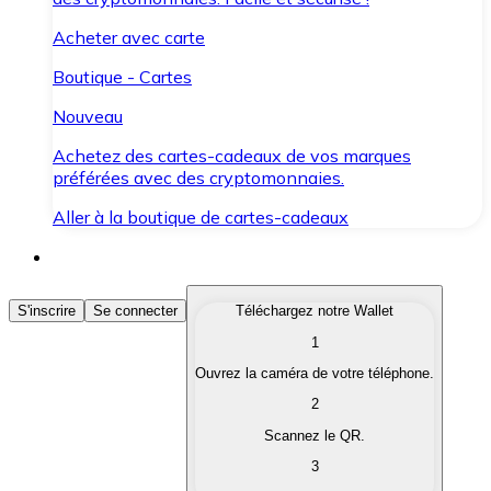
Acheter avec carte
Boutique - Cartes
Nouveau
Achetez des cartes-cadeaux de vos marques
préférées avec des cryptomonnaies.
Aller à la boutique de cartes-cadeaux
Acheter des Cryptomonnaies
S'inscrire
Se connecter
Téléchargez notre Wallet
1
Achetez les cryptomonnaies qui vous intéressent rapid
Ouvrez la caméra de votre téléphone.
Vendre des Cryptomonnaies
2
Convertissez vos cryptomonnaies en monnaie fiduciair
Scannez le QR.
3
Échanger (Swap)