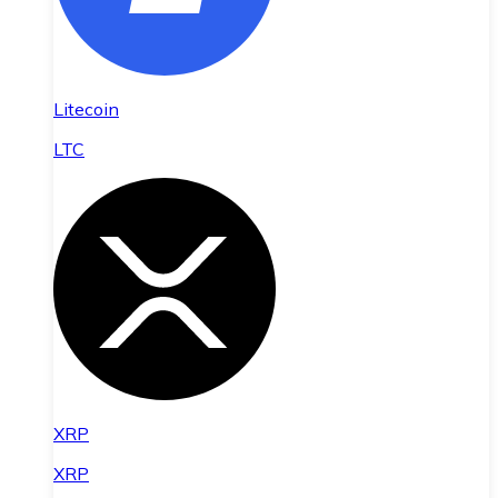
Litecoin
LTC
XRP
XRP