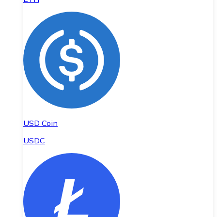
USD Coin
USDC