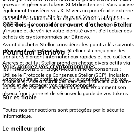
recevoir et gérer vos tokens XLM directement. Vous pouvez
?
également transférer vos XLM vers un portefeuille externe
compatible, comme Stellar Account Viewer, Lobstr ou
Oui. Pour se conformer aux réglementations européennes
Ledger.
Que dois-je considérer avant d'acheter Stellar
et assurer la sécurité des opérations, il est obligatoire de
s'inscrire et de vérifier votre identité avant d'effectuer des
?
achats de cryptomonnaies sur Bitnovo.
Avant d'acheter Stellar, considérez les points clés suivants
Pourquoi Bitnovo ?
: Paiements transfrontaliers : Stellar est conçu pour des
transferts d'argent internationaux rapides et peu coûteux.
Ancres et actifs : Stellar prend en charge divers actifs via
Vous gardez vos cryptomonnaies
les institutions d'ancrage. Mécanisme de consensus :
Utilise le Protocole de Consensus Stellar (SCP). Inclusion
La façon sûre et pratique d'avoir le contrôle total de vos
financière : Vise à fournir des services financiers aux non-
fonds et de protéger vos cryptomonnaies.
bancarisés. Assurez-vous de comprendre comment son
réseau fonctionne et de sécuriser la garde de vos tokens.
Sûr et fiable
Toutes nos transactions sont protégées par la sécurité
informatique.
Le meilleur prix