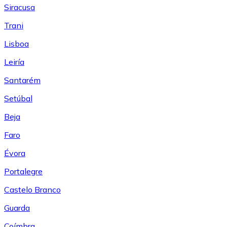
Siracusa
Trani
Lisboa
Leiría
Santarém
Setúbal
Beja
Faro
Évora
Portalegre
Castelo Branco
Guarda
Coímbra