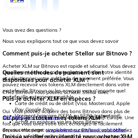
Vous avez des questions ?
Nous vous expliquons tout ce que vous devez savoir
Comment puis-je acheter Stellar sur Bitnovo ?
Acheter XLM sur Bitnovo est rapide et sécurisé. Vous devez
Quelles méthodes de paiement sont
simplement créer un compte gratuit, vérifier votre identité
et sélectionner votre méthode de paiement préférée. Vous
disponibles pour acheter XLM ?
pouvez recevoir vos tokens XLM directement dans votre
portefeuille Bitnovo ou les envoyer vers n'importe quel
Chez Bitnovo vous pouvez acheter Stellar avec :
portefeuille externe compatible.
Puis-je acheter XLM en espèces ?
Carte de crédit ou de débit (Visa, Mastercard, Apple
Pay, Google Pay)
Oui. Vous pouvez acquérir des bons Bitnovo dans plus de
Virement bancaire (SEPA ou SEPA Instantané)
Où puis-je stocker mes tokens XLM ?
40 000 points physiques
répartis dans toute l'Europe. Une
Achat en espèces via les bons Bitnovo
fois que vous avez votre bon, échangez-le facilement
depuis cette page :
www.bitnovo.com/buy/cash/stellar/
En vous inscrivant simplement sur Bitnovo, vous obtenez
Dois-je vérifier mon identité pour acheter XLM
l'accès à un portefeuille sécurisé où vous pouvez stocker,