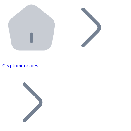
Effectuez des opérations de plus grande envergure. O
Distributeurs automatiques Bitnovo
Intégrez un ATM Bitnovo dans votre entreprise et per
API Bitnovo
Intégrez notre API dans votre écosystème.
Devenir Distributeur
Rejoignez notre réseau de distributeurs et commercialis
Cryptomonnaies
Lister un Token
Ajoutez le token de votre projet à notre service d'acha