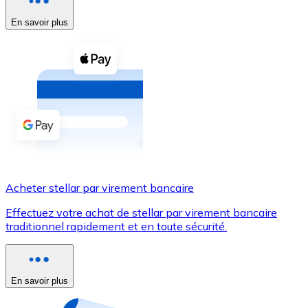
En savoir plus
Voir toutes
Coupons crypto
Achetez des cryptomonnaies en espèces et d'autres m
Acheter avec espèces
Virement SEPA
Ajoutez des fonds à votre compte Bitnovo ou effectuez 
Acheter avec virement bancaire
Acheter stellar par virement bancaire
Carte de crédit / débit
Effectuez votre achat de stellar par virement bancaire
Utilisez les cartes Visa et Mastercard pour acheter des
traditionnel rapidement et en toute sécurité.
Acheter avec carte
Boutique - Cartes
En savoir plus
Nouveau