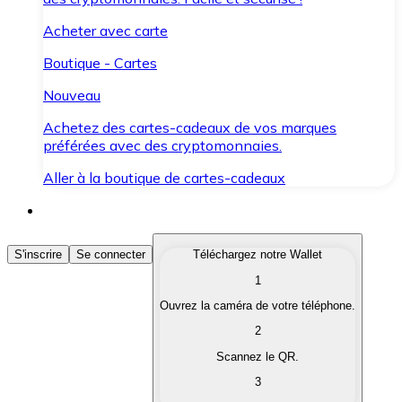
Acheter avec carte
Boutique - Cartes
Nouveau
Achetez des cartes-cadeaux de vos marques
préférées avec des cryptomonnaies.
Aller à la boutique de cartes-cadeaux
Acheter des Cryptomonnaies
S'inscrire
Se connecter
Téléchargez notre Wallet
1
Achetez les cryptomonnaies qui vous intéressent rapid
Ouvrez la caméra de votre téléphone.
Vendre des Cryptomonnaies
2
Convertissez vos cryptomonnaies en monnaie fiduciair
Scannez le QR.
3
Échanger (Swap)