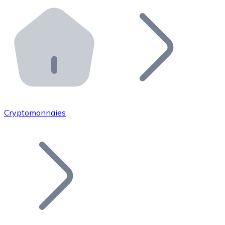
Effectuez des opérations de plus grande envergure. O
Distributeurs automatiques Bitnovo
Intégrez un ATM Bitnovo dans votre entreprise et per
API Bitnovo
Intégrez notre API dans votre écosystème.
Devenir Distributeur
Rejoignez notre réseau de distributeurs et commercialis
Cryptomonnaies
Lister un Token
Ajoutez le token de votre projet à notre service d'acha