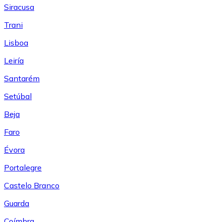
Siracusa
Trani
Lisboa
Leiría
Santarém
Setúbal
Beja
Faro
Évora
Portalegre
Castelo Branco
Guarda
Coímbra