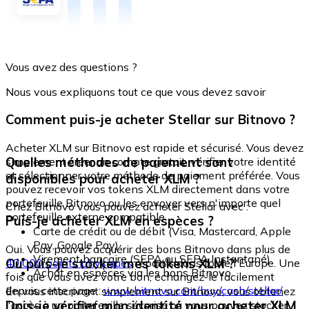
Vous avez des questions ?
Nous vous expliquons tout ce que vous devez savoir
Comment puis-je acheter Stellar sur Bitnovo ?
Acheter XLM sur Bitnovo est rapide et sécurisé. Vous devez
Quelles méthodes de paiement sont
simplement créer un compte gratuit, vérifier votre identité
et sélectionner votre méthode de paiement préférée. Vous
disponibles pour acheter XLM ?
pouvez recevoir vos tokens XLM directement dans votre
portefeuille Bitnovo ou les envoyer vers n'importe quel
Chez Bitnovo vous pouvez acheter Stellar avec :
portefeuille externe compatible.
Puis-je acheter XLM en espèces ?
Carte de crédit ou de débit (Visa, Mastercard, Apple
Pay, Google Pay)
Oui. Vous pouvez acquérir des bons Bitnovo dans plus de
Virement bancaire (SEPA ou SEPA Instantané)
Où puis-je stocker mes tokens XLM ?
40 000 points physiques
répartis dans toute l'Europe. Une
Achat en espèces via les bons Bitnovo
fois que vous avez votre bon, échangez-le facilement
depuis cette page :
www.bitnovo.com/buy/cash/stellar/
En vous inscrivant simplement sur Bitnovo, vous obtenez
Dois-je vérifier mon identité pour acheter XLM
l'accès à un portefeuille sécurisé où vous pouvez stocker,