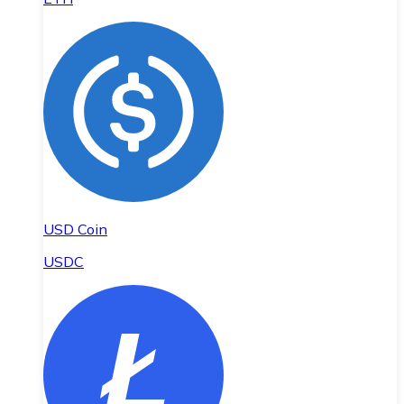
USD Coin
USDC