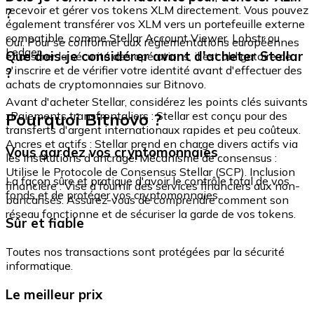
recevoir et gérer vos tokens XLM directement. Vous pouvez
?
également transférer vos XLM vers un portefeuille externe
compatible, comme Stellar Account Viewer, Lobstr ou
Oui. Pour se conformer aux réglementations européennes
Ledger.
Que dois-je considérer avant d'acheter Stellar
et assurer la sécurité des opérations, il est obligatoire de
s'inscrire et de vérifier votre identité avant d'effectuer des
?
achats de cryptomonnaies sur Bitnovo.
Avant d'acheter Stellar, considérez les points clés suivants
Pourquoi Bitnovo ?
: Paiements transfrontaliers : Stellar est conçu pour des
transferts d'argent internationaux rapides et peu coûteux.
Ancres et actifs : Stellar prend en charge divers actifs via
Vous gardez vos cryptomonnaies
les institutions d'ancrage. Mécanisme de consensus :
Utilise le Protocole de Consensus Stellar (SCP). Inclusion
La façon sûre et pratique d'avoir le contrôle total de vos
financière : Vise à fournir des services financiers aux non-
fonds et de protéger vos cryptomonnaies.
bancarisés. Assurez-vous de comprendre comment son
réseau fonctionne et de sécuriser la garde de vos tokens.
Sûr et fiable
Toutes nos transactions sont protégées par la sécurité
informatique.
Le meilleur prix