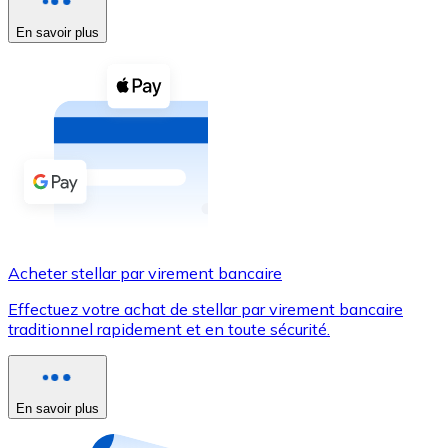
En savoir plus
Voir toutes
Coupons crypto
Achetez des cryptomonnaies en espèces et d'autres m
Acheter avec espèces
Virement SEPA
Ajoutez des fonds à votre compte Bitnovo ou effectuez 
Acheter avec virement bancaire
Acheter stellar par virement bancaire
Carte de crédit / débit
Effectuez votre achat de stellar par virement bancaire
Utilisez les cartes Visa et Mastercard pour acheter des
traditionnel rapidement et en toute sécurité.
Acheter avec carte
Boutique - Cartes
En savoir plus
Nouveau