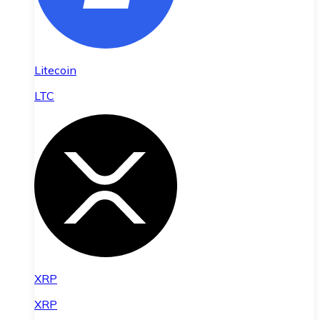
Litecoin
LTC
XRP
XRP