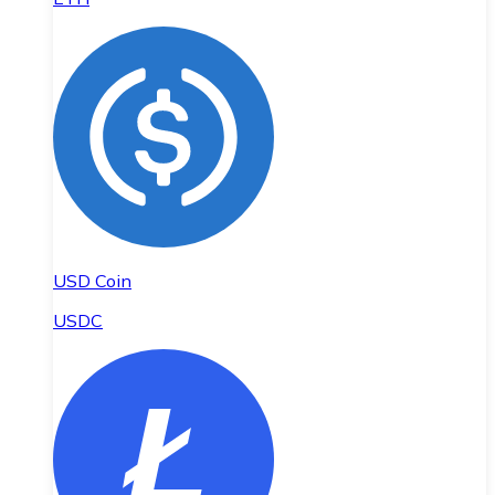
USD Coin
USDC