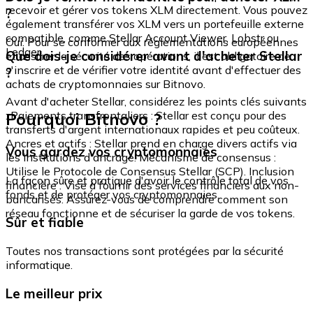
recevoir et gérer vos tokens XLM directement. Vous pouvez
?
également transférer vos XLM vers un portefeuille externe
compatible, comme Stellar Account Viewer, Lobstr ou
Oui. Pour se conformer aux réglementations européennes
Ledger.
Que dois-je considérer avant d'acheter Stellar
et assurer la sécurité des opérations, il est obligatoire de
s'inscrire et de vérifier votre identité avant d'effectuer des
?
achats de cryptomonnaies sur Bitnovo.
Avant d'acheter Stellar, considérez les points clés suivants
Pourquoi Bitnovo ?
: Paiements transfrontaliers : Stellar est conçu pour des
transferts d'argent internationaux rapides et peu coûteux.
Ancres et actifs : Stellar prend en charge divers actifs via
Vous gardez vos cryptomonnaies
les institutions d'ancrage. Mécanisme de consensus :
Utilise le Protocole de Consensus Stellar (SCP). Inclusion
La façon sûre et pratique d'avoir le contrôle total de vos
financière : Vise à fournir des services financiers aux non-
fonds et de protéger vos cryptomonnaies.
bancarisés. Assurez-vous de comprendre comment son
réseau fonctionne et de sécuriser la garde de vos tokens.
Sûr et fiable
Toutes nos transactions sont protégées par la sécurité
informatique.
Le meilleur prix