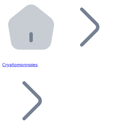
Effectuez des opérations de plus grande envergure. O
Distributeurs automatiques Bitnovo
Intégrez un ATM Bitnovo dans votre entreprise et per
API Bitnovo
Intégrez notre API dans votre écosystème.
Devenir Distributeur
Rejoignez notre réseau de distributeurs et commercialis
Cryptomonnaies
Lister un Token
Ajoutez le token de votre projet à notre service d'acha