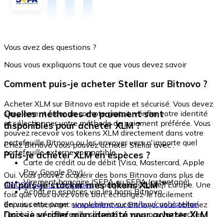
Vous avez des questions ?
Nous vous expliquons tout ce que vous devez savoir
Comment puis-je acheter Stellar sur Bitnovo ?
Acheter XLM sur Bitnovo est rapide et sécurisé. Vous devez
Quelles méthodes de paiement sont
simplement créer un compte gratuit, vérifier votre identité
et sélectionner votre méthode de paiement préférée. Vous
disponibles pour acheter XLM ?
pouvez recevoir vos tokens XLM directement dans votre
portefeuille Bitnovo ou les envoyer vers n'importe quel
Chez Bitnovo vous pouvez acheter Stellar avec :
portefeuille externe compatible.
Puis-je acheter XLM en espèces ?
Carte de crédit ou de débit (Visa, Mastercard, Apple
Pay, Google Pay)
Oui. Vous pouvez acquérir des bons Bitnovo dans plus de
Virement bancaire (SEPA ou SEPA Instantané)
Où puis-je stocker mes tokens XLM ?
40 000 points physiques
répartis dans toute l'Europe. Une
Achat en espèces via les bons Bitnovo
fois que vous avez votre bon, échangez-le facilement
depuis cette page :
www.bitnovo.com/buy/cash/stellar/
En vous inscrivant simplement sur Bitnovo, vous obtenez
Dois-je vérifier mon identité pour acheter XLM
l'accès à un portefeuille sécurisé où vous pouvez stocker,