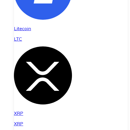
Litecoin
LTC
XRP
XRP