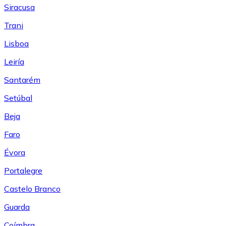
Siracusa
Trani
Lisboa
Leiría
Santarém
Setúbal
Beja
Faro
Évora
Portalegre
Castelo Branco
Guarda
Coímbra