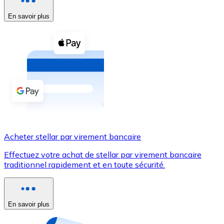
En savoir plus
Voir toutes
Coupons crypto
Achetez des cryptomonnaies en espèces et d'autres m
Acheter avec espèces
Virement SEPA
Ajoutez des fonds à votre compte Bitnovo ou effectuez 
Acheter avec virement bancaire
Acheter stellar par virement bancaire
Carte de crédit / débit
Effectuez votre achat de stellar par virement bancaire
Utilisez les cartes Visa et Mastercard pour acheter des
traditionnel rapidement et en toute sécurité.
Acheter avec carte
Boutique - Cartes
En savoir plus
Nouveau