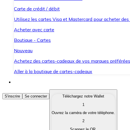
Carte de crédit / débit
Utilisez les cartes Visa et Mastercard pour acheter des
Acheter avec carte
Boutique - Cartes
Nouveau
Achetez des cartes-cadeaux de vos marques préférée
Aller à la boutique de cartes-cadeaux
Acheter des Cryptomonnaies
S'inscrire
Se connecter
Téléchargez notre Wallet
1
Achetez les cryptomonnaies qui vous intéressent rapid
Ouvrez la caméra de votre téléphone.
Vendre des Cryptomonnaies
2
Convertissez vos cryptomonnaies en monnaie fiduciair
Scannez le QR.