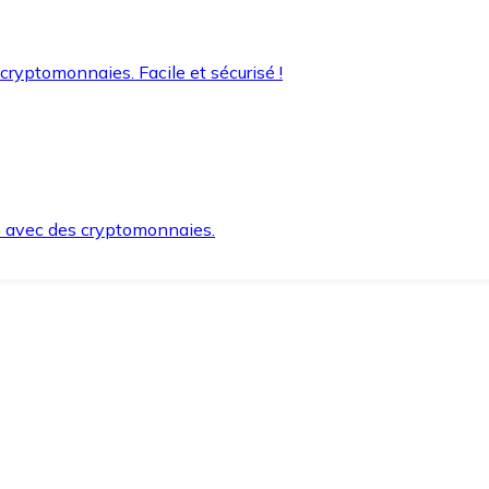
 cryptomonnaies. Facile et sécurisé !
s avec des cryptomonnaies.
ement et en toute sécurité.
e lorsque vous en avez besoin.