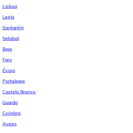
Lisboa
Leiría
Santarém
Setúbal
Beja
Faro
Évora
Portalegre
Castelo Branco
Guarda
Coímbra
Aveiro