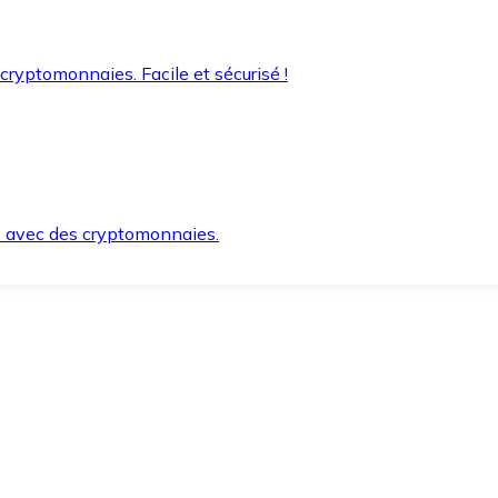
 cryptomonnaies. Facile et sécurisé !
s avec des cryptomonnaies.
ement et en toute sécurité.
e lorsque vous en avez besoin.