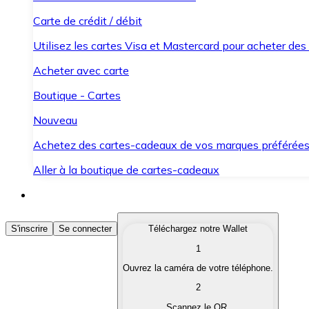
Carte de crédit / débit
Utilisez les cartes Visa et Mastercard pour acheter des
Acheter avec carte
Boutique - Cartes
Nouveau
Achetez des cartes-cadeaux de vos marques préférée
Aller à la boutique de cartes-cadeaux
Acheter des Cryptomonnaies
S'inscrire
Se connecter
Téléchargez notre Wallet
1
Achetez les cryptomonnaies qui vous intéressent rapid
Ouvrez la caméra de votre téléphone.
Vendre des Cryptomonnaies
2
Convertissez vos cryptomonnaies en monnaie fiduciair
Scannez le QR.