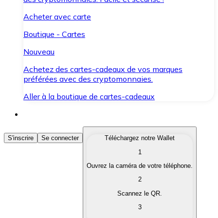
Acheter avec carte
Boutique - Cartes
Nouveau
Achetez des cartes-cadeaux de vos marques
préférées avec des cryptomonnaies.
Aller à la boutique de cartes-cadeaux
Acheter des Cryptomonnaies
S'inscrire
Se connecter
Téléchargez notre Wallet
1
Achetez les cryptomonnaies qui vous intéressent rapid
Ouvrez la caméra de votre téléphone.
Vendre des Cryptomonnaies
2
Convertissez vos cryptomonnaies en monnaie fiduciair
Scannez le QR.
3
Échanger (Swap)