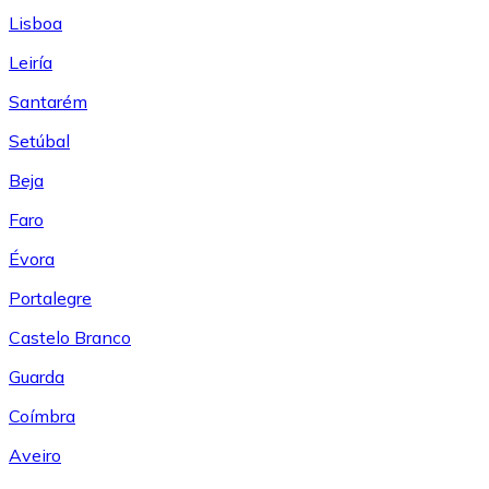
Lisboa
Leiría
Santarém
Setúbal
Beja
Faro
Évora
Portalegre
Castelo Branco
Guarda
Coímbra
Aveiro