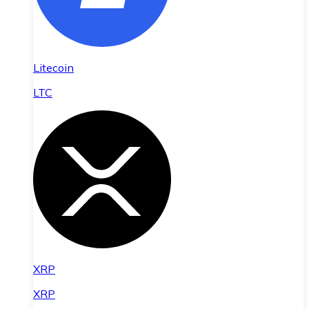
Litecoin
LTC
XRP
XRP