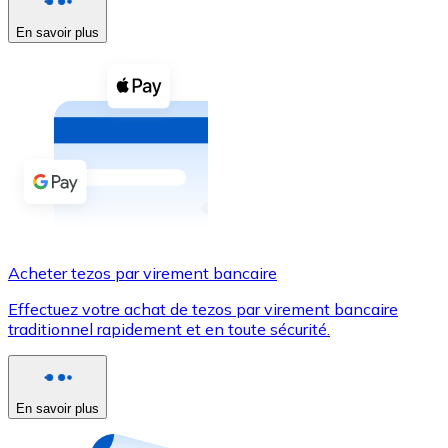
En savoir plus
Voir toutes
Coupons crypto
Achetez des cryptomonnaies en espèces et d'autres m
Acheter avec espèces
Virement SEPA
Ajoutez des fonds à votre compte Bitnovo ou effectuez 
Acheter avec virement bancaire
Acheter tezos par virement bancaire
Carte de crédit / débit
Effectuez votre achat de tezos par virement bancaire
Utilisez les cartes Visa et Mastercard pour acheter des
traditionnel rapidement et en toute sécurité.
Acheter avec carte
Boutique - Cartes
En savoir plus
Nouveau