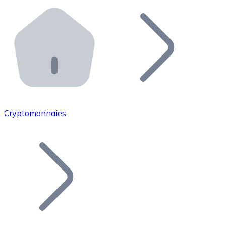
Effectuez des opérations de plus grande envergure. O
Distributeurs automatiques Bitnovo
Intégrez un ATM Bitnovo dans votre entreprise et per
API Bitnovo
Intégrez notre API dans votre écosystème.
Devenir Distributeur
Rejoignez notre réseau de distributeurs et commercialis
Cryptomonnaies
Lister un Token
Ajoutez le token de votre projet à notre service d'acha