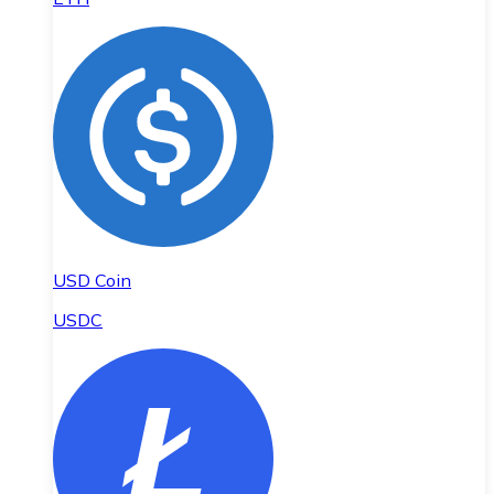
USD Coin
USDC