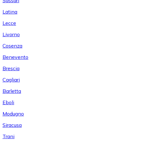
Sassari
Latina
Lecce
Livorno
Cosenza
Benevento
Brescia
Cagliari
Barletta
Eboli
Modugno
Siracusa
Trani