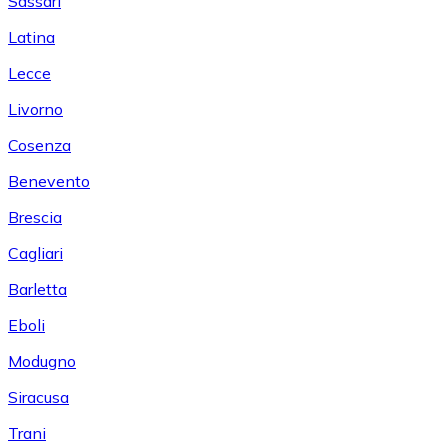
Sassari
Latina
Lecce
Livorno
Cosenza
Benevento
Brescia
Cagliari
Barletta
Eboli
Modugno
Siracusa
Trani