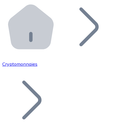
Effectuez des opérations de plus grande envergure. O
Distributeurs automatiques Bitnovo
Intégrez un ATM Bitnovo dans votre entreprise et per
API Bitnovo
Intégrez notre API dans votre écosystème.
Devenir Distributeur
Rejoignez notre réseau de distributeurs et commercialis
Cryptomonnaies
Lister un Token
Ajoutez le token de votre projet à notre service d'acha