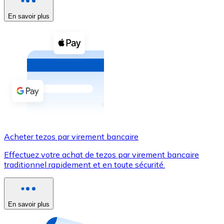
En savoir plus
Voir toutes
Coupons crypto
Achetez des cryptomonnaies en espèces et d'autres m
Acheter avec espèces
Virement SEPA
Ajoutez des fonds à votre compte Bitnovo ou effectuez 
Acheter avec virement bancaire
Acheter tezos par virement bancaire
Carte de crédit / débit
Effectuez votre achat de tezos par virement bancaire
Utilisez les cartes Visa et Mastercard pour acheter des
traditionnel rapidement et en toute sécurité.
Acheter avec carte
Boutique - Cartes
En savoir plus
Nouveau