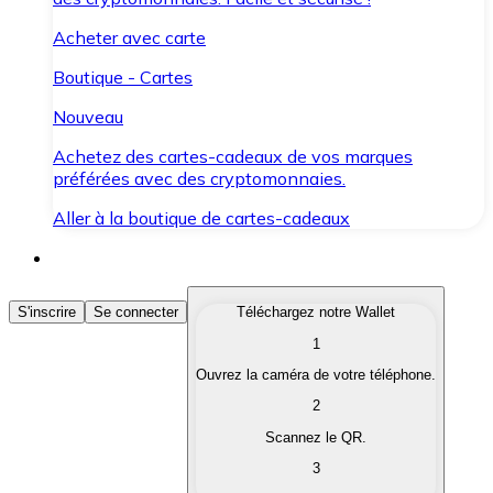
Acheter avec carte
Boutique - Cartes
Nouveau
Achetez des cartes-cadeaux de vos marques
préférées avec des cryptomonnaies.
Aller à la boutique de cartes-cadeaux
Acheter des Cryptomonnaies
S'inscrire
Se connecter
Téléchargez notre Wallet
1
Achetez les cryptomonnaies qui vous intéressent rapid
Ouvrez la caméra de votre téléphone.
Vendre des Cryptomonnaies
2
Convertissez vos cryptomonnaies en monnaie fiduciair
Scannez le QR.
3
Échanger (Swap)