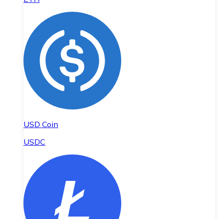
USD Coin
USDC