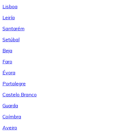
Lisboa
Leiría
Santarém
Setúbal
Beja
Faro
Évora
Portalegre
Castelo Branco
Guarda
Coímbra
Aveiro