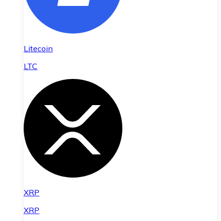
Litecoin
LTC
XRP
XRP