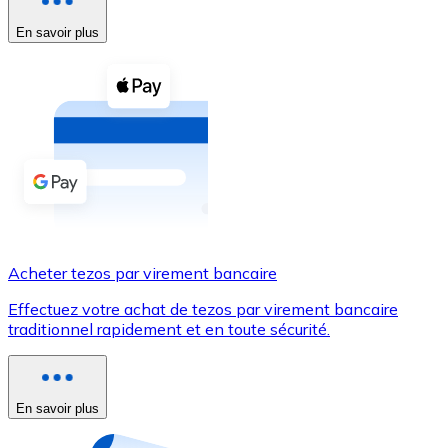
En savoir plus
Voir toutes
Coupons crypto
Achetez des cryptomonnaies en espèces et d'autres m
Acheter avec espèces
Virement SEPA
Ajoutez des fonds à votre compte Bitnovo ou effectuez 
Acheter avec virement bancaire
Acheter tezos par virement bancaire
Carte de crédit / débit
Effectuez votre achat de tezos par virement bancaire
Utilisez les cartes Visa et Mastercard pour acheter des
traditionnel rapidement et en toute sécurité.
Acheter avec carte
Boutique - Cartes
En savoir plus
Nouveau