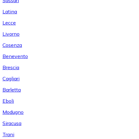
Sassari
Latina
Lecce
Livorno
Cosenza
Benevento
Brescia
Cagliari
Barletta
Eboli
Modugno
Siracusa
Trani