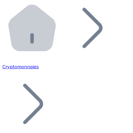
Effectuez des opérations de plus grande envergure. O
Distributeurs automatiques Bitnovo
Intégrez un ATM Bitnovo dans votre entreprise et per
API Bitnovo
Intégrez notre API dans votre écosystème.
Devenir Distributeur
Rejoignez notre réseau de distributeurs et commercialis
Cryptomonnaies
Lister un Token
Ajoutez le token de votre projet à notre service d'acha