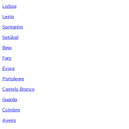
Lisboa
Leiría
Santarém
Setúbal
Beja
Faro
Évora
Portalegre
Castelo Branco
Guarda
Coímbra
Aveiro