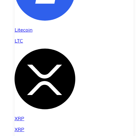
Litecoin
LTC
XRP
XRP