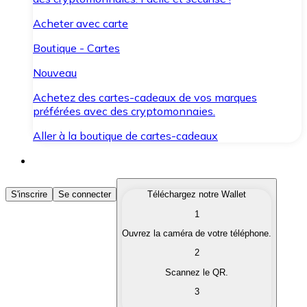
Acheter avec carte
Boutique - Cartes
Nouveau
Achetez des cartes-cadeaux de vos marques
préférées avec des cryptomonnaies.
Aller à la boutique de cartes-cadeaux
Acheter des Cryptomonnaies
S'inscrire
Se connecter
Téléchargez notre Wallet
1
Achetez les cryptomonnaies qui vous intéressent rapid
Ouvrez la caméra de votre téléphone.
Vendre des Cryptomonnaies
2
Convertissez vos cryptomonnaies en monnaie fiduciair
Scannez le QR.
3
Échanger (Swap)