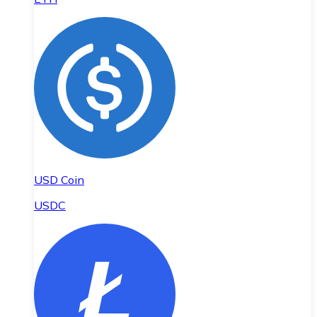
USD Coin
USDC