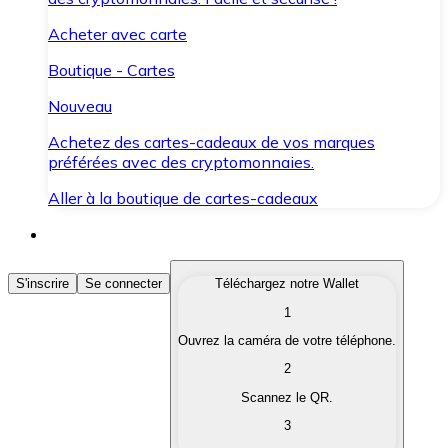
Acheter avec carte
Boutique - Cartes
Nouveau
Achetez des cartes-cadeaux de vos marques
préférées avec des cryptomonnaies.
Aller à la boutique de cartes-cadeaux
Acheter des Cryptomonnaies
S'inscrire
Se connecter
Téléchargez notre Wallet
1
Achetez les cryptomonnaies qui vous intéressent rapid
Ouvrez la caméra de votre téléphone.
Vendre des Cryptomonnaies
2
Convertissez vos cryptomonnaies en monnaie fiduciair
Scannez le QR.
3
Échanger (Swap)