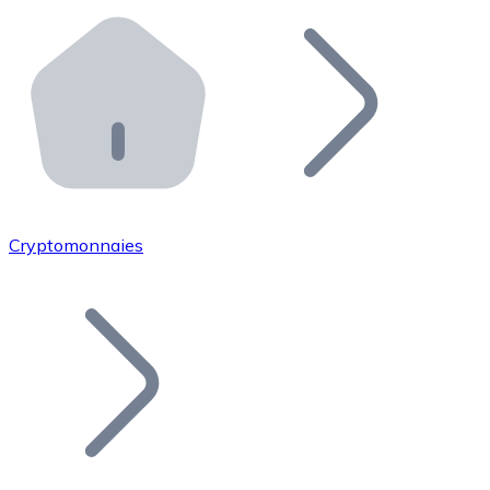
Effectuez des opérations de plus grande envergure. O
Distributeurs automatiques Bitnovo
Intégrez un ATM Bitnovo dans votre entreprise et per
API Bitnovo
Intégrez notre API dans votre écosystème.
Devenir Distributeur
Rejoignez notre réseau de distributeurs et commercialis
Cryptomonnaies
Lister un Token
Ajoutez le token de votre projet à notre service d'acha