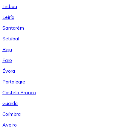
Lisboa
Leiría
Santarém
Setúbal
Beja
Faro
Évora
Portalegre
Castelo Branco
Guarda
Coímbra
Aveiro