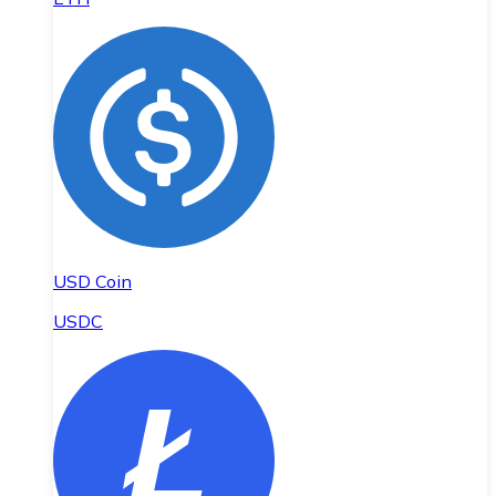
USD Coin
USDC