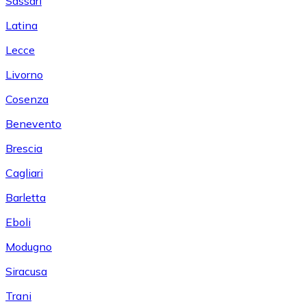
Sassari
Latina
Lecce
Livorno
Cosenza
Benevento
Brescia
Cagliari
Barletta
Eboli
Modugno
Siracusa
Trani