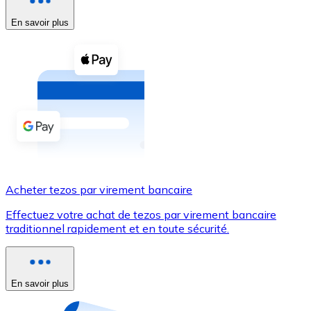
En savoir plus
Voir toutes
Coupons crypto
Achetez des cryptomonnaies en espèces et d'autres m
Acheter avec espèces
Virement SEPA
Ajoutez des fonds à votre compte Bitnovo ou effectuez 
Acheter avec virement bancaire
Acheter tezos par virement bancaire
Carte de crédit / débit
Effectuez votre achat de tezos par virement bancaire
Utilisez les cartes Visa et Mastercard pour acheter des
traditionnel rapidement et en toute sécurité.
Acheter avec carte
Boutique - Cartes
En savoir plus
Nouveau