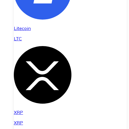
Litecoin
LTC
XRP
XRP