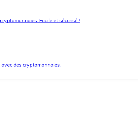
 cryptomonnaies. Facile et sécurisé !
s avec des cryptomonnaies.
ement et en toute sécurité.
e lorsque vous en avez besoin.