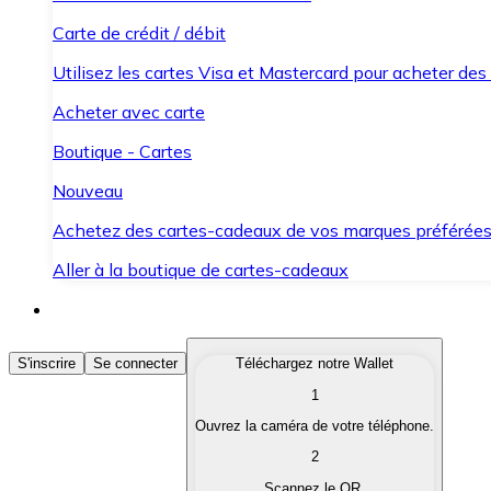
Carte de crédit / débit
Utilisez les cartes Visa et Mastercard pour acheter des
Acheter avec carte
Boutique - Cartes
Nouveau
Achetez des cartes-cadeaux de vos marques préférée
Aller à la boutique de cartes-cadeaux
Acheter des Cryptomonnaies
S'inscrire
Se connecter
Téléchargez notre Wallet
1
Achetez les cryptomonnaies qui vous intéressent rapid
Ouvrez la caméra de votre téléphone.
Vendre des Cryptomonnaies
2
Convertissez vos cryptomonnaies en monnaie fiduciair
Scannez le QR.