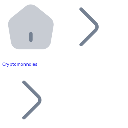
Effectuez des opérations de plus grande envergure. O
Distributeurs automatiques Bitnovo
Intégrez un ATM Bitnovo dans votre entreprise et per
API Bitnovo
Intégrez notre API dans votre écosystème.
Devenir Distributeur
Rejoignez notre réseau de distributeurs et commercialis
Cryptomonnaies
Lister un Token
Ajoutez le token de votre projet à notre service d'acha