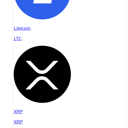
Litecoin
LTC
XRP
XRP