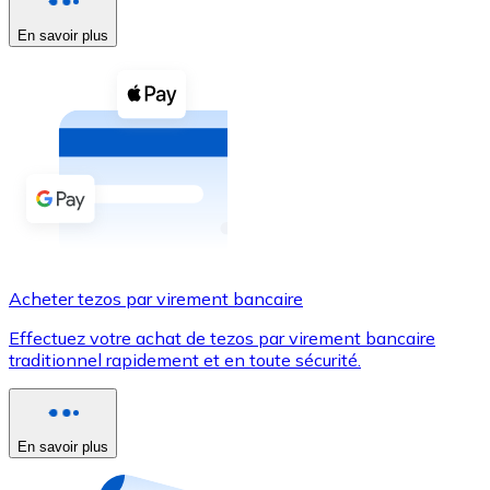
En savoir plus
Voir toutes
Coupons crypto
Achetez des cryptomonnaies en espèces et d'autres m
Acheter avec espèces
Virement SEPA
Ajoutez des fonds à votre compte Bitnovo ou effectuez 
Acheter avec virement bancaire
Acheter tezos par virement bancaire
Carte de crédit / débit
Effectuez votre achat de tezos par virement bancaire
Utilisez les cartes Visa et Mastercard pour acheter des
traditionnel rapidement et en toute sécurité.
Acheter avec carte
Boutique - Cartes
En savoir plus
Nouveau