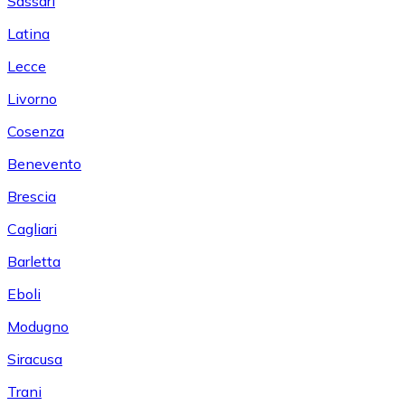
Sassari
Latina
Lecce
Livorno
Cosenza
Benevento
Brescia
Cagliari
Barletta
Eboli
Modugno
Siracusa
Trani