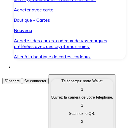
Acheter avec carte
Boutique - Cartes
Nouveau
Achetez des cartes-cadeaux de vos marques
préférées avec des cryptomonnaies.
Aller à la boutique de cartes-cadeaux
Acheter des Cryptomonnaies
S'inscrire
Se connecter
Téléchargez notre Wallet
1
Achetez les cryptomonnaies qui vous intéressent rapid
Ouvrez la caméra de votre téléphone.
Vendre des Cryptomonnaies
2
Convertissez vos cryptomonnaies en monnaie fiduciair
Scannez le QR.
3
Échanger (Swap)