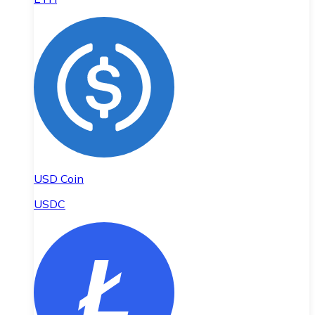
USD Coin
USDC