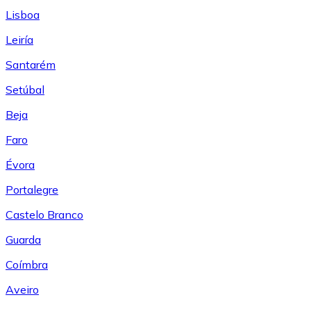
Lisboa
Leiría
Santarém
Setúbal
Beja
Faro
Évora
Portalegre
Castelo Branco
Guarda
Coímbra
Aveiro