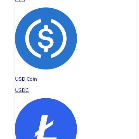
USD Coin
USDC