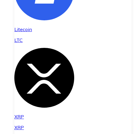
Litecoin
LTC
XRP
XRP