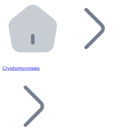
Effectuez des opérations de plus grande envergure. O
Distributeurs automatiques Bitnovo
Intégrez un ATM Bitnovo dans votre entreprise et per
API Bitnovo
Intégrez notre API dans votre écosystème.
Devenir Distributeur
Rejoignez notre réseau de distributeurs et commercialis
Cryptomonnaies
Lister un Token
Ajoutez le token de votre projet à notre service d'acha