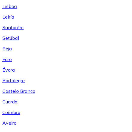
Lisboa
Leiría
Santarém
Setúbal
Beja
Faro
Évora
Portalegre
Castelo Branco
Guarda
Coímbra
Aveiro