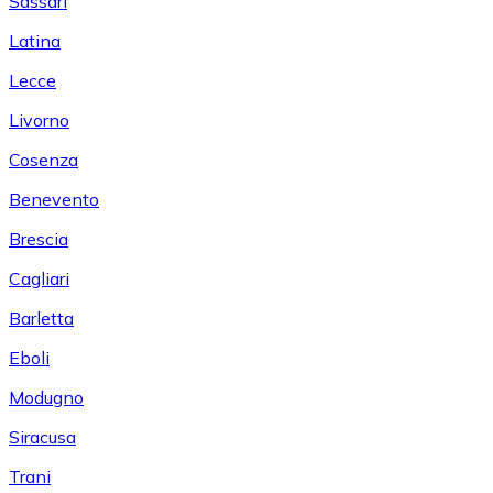
Sassari
Latina
Lecce
Livorno
Cosenza
Benevento
Brescia
Cagliari
Barletta
Eboli
Modugno
Siracusa
Trani