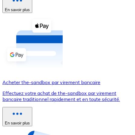
En savoir plus
Voir toutes
Coupons crypto
Achetez des cryptomonnaies en espèces et d'autres m
Acheter avec espèces
Virement SEPA
Ajoutez des fonds à votre compte Bitnovo ou effectuez 
Acheter avec virement bancaire
Acheter the-sandbox par virement bancaire
Carte de crédit / débit
Effectuez votre achat de the-sandbox par virement
Utilisez les cartes Visa et Mastercard pour acheter des
bancaire traditionnel rapidement et en toute sécurité.
Acheter avec carte
Boutique - Cartes
En savoir plus
Nouveau