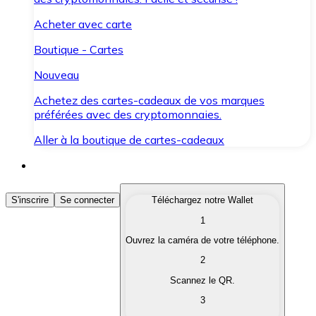
Acheter avec carte
Boutique - Cartes
Nouveau
Achetez des cartes-cadeaux de vos marques
préférées avec des cryptomonnaies.
Aller à la boutique de cartes-cadeaux
Acheter des Cryptomonnaies
S'inscrire
Se connecter
Téléchargez notre Wallet
1
Achetez les cryptomonnaies qui vous intéressent rapid
Ouvrez la caméra de votre téléphone.
Vendre des Cryptomonnaies
2
Convertissez vos cryptomonnaies en monnaie fiduciair
Scannez le QR.
3
Échanger (Swap)