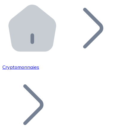
Effectuez des opérations de plus grande envergure. O
Distributeurs automatiques Bitnovo
Intégrez un ATM Bitnovo dans votre entreprise et per
API Bitnovo
Intégrez notre API dans votre écosystème.
Devenir Distributeur
Rejoignez notre réseau de distributeurs et commercialis
Cryptomonnaies
Lister un Token
Ajoutez le token de votre projet à notre service d'acha