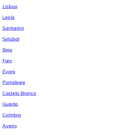
Lisboa
Leiría
Santarém
Setúbal
Beja
Faro
Évora
Portalegre
Castelo Branco
Guarda
Coímbra
Aveiro