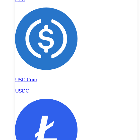
USD Coin
USDC