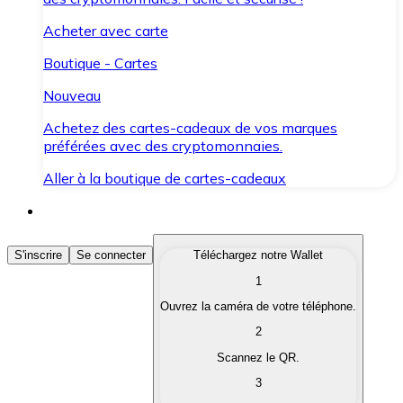
Acheter avec carte
Boutique - Cartes
Nouveau
Achetez des cartes-cadeaux de vos marques
préférées avec des cryptomonnaies.
Aller à la boutique de cartes-cadeaux
Acheter des Cryptomonnaies
S'inscrire
Se connecter
Téléchargez notre Wallet
1
Achetez les cryptomonnaies qui vous intéressent rapid
Ouvrez la caméra de votre téléphone.
Vendre des Cryptomonnaies
2
Convertissez vos cryptomonnaies en monnaie fiduciair
Scannez le QR.
3
Échanger (Swap)