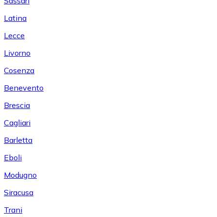
Sassari
Latina
Lecce
Livorno
Cosenza
Benevento
Brescia
Cagliari
Barletta
Eboli
Modugno
Siracusa
Trani