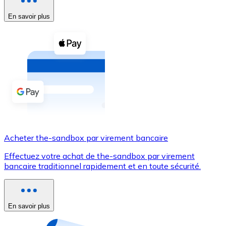
En savoir plus
Voir toutes
Coupons crypto
Achetez des cryptomonnaies en espèces et d'autres m
Acheter avec espèces
Virement SEPA
Ajoutez des fonds à votre compte Bitnovo ou effectuez 
Acheter avec virement bancaire
Acheter the-sandbox par virement bancaire
Carte de crédit / débit
Effectuez votre achat de the-sandbox par virement
Utilisez les cartes Visa et Mastercard pour acheter des
bancaire traditionnel rapidement et en toute sécurité.
Acheter avec carte
Boutique - Cartes
En savoir plus
Nouveau