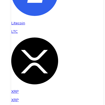
Litecoin
LTC
XRP
XRP