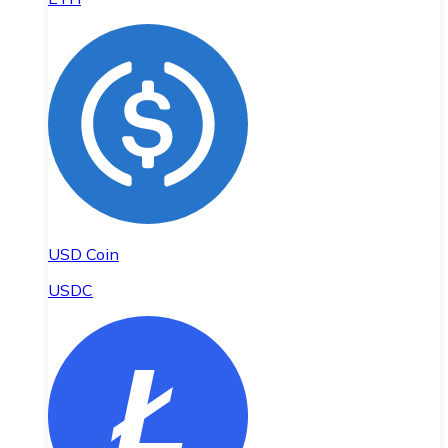
USD Coin
USDC