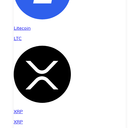
Litecoin
LTC
XRP
XRP