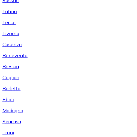
Sassari
Latina
Lecce
Livorno
Cosenza
Benevento
Brescia
Cagliari
Barletta
Eboli
Modugno
Siracusa
Trani