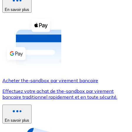
En savoir plus
Voir toutes
Coupons crypto
Achetez des cryptomonnaies en espèces et d'autres m
Acheter avec espèces
Virement SEPA
Ajoutez des fonds à votre compte Bitnovo ou effectuez 
Acheter avec virement bancaire
Acheter the-sandbox par virement bancaire
Carte de crédit / débit
Effectuez votre achat de the-sandbox par virement
Utilisez les cartes Visa et Mastercard pour acheter des
bancaire traditionnel rapidement et en toute sécurité.
Acheter avec carte
Boutique - Cartes
En savoir plus
Nouveau