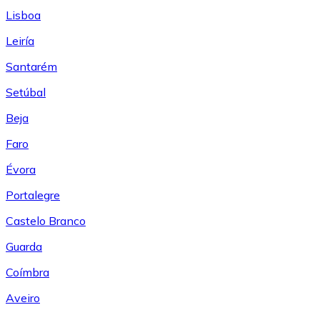
Lisboa
Leiría
Santarém
Setúbal
Beja
Faro
Évora
Portalegre
Castelo Branco
Guarda
Coímbra
Aveiro