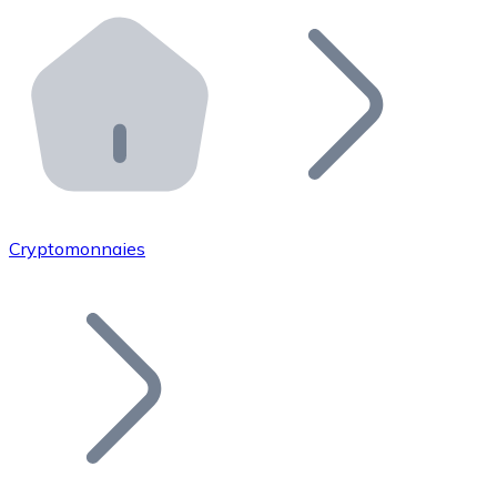
Effectuez des opérations de plus grande envergure. O
Distributeurs automatiques Bitnovo
Intégrez un ATM Bitnovo dans votre entreprise et per
API Bitnovo
Intégrez notre API dans votre écosystème.
Devenir Distributeur
Rejoignez notre réseau de distributeurs et commercialis
Cryptomonnaies
Lister un Token
Ajoutez le token de votre projet à notre service d'acha