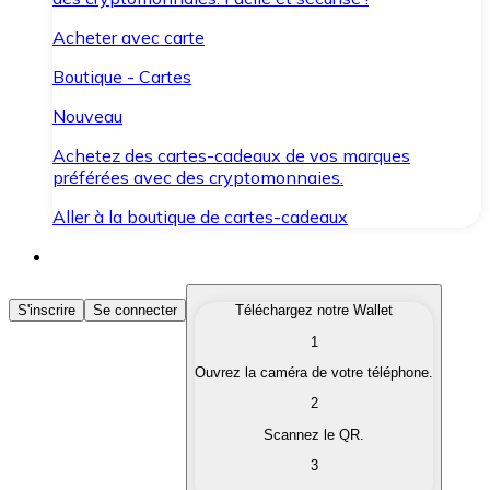
Acheter avec carte
Boutique - Cartes
Nouveau
Achetez des cartes-cadeaux de vos marques
préférées avec des cryptomonnaies.
Aller à la boutique de cartes-cadeaux
Acheter des Cryptomonnaies
S'inscrire
Se connecter
Téléchargez notre Wallet
1
Achetez les cryptomonnaies qui vous intéressent rapid
Ouvrez la caméra de votre téléphone.
Vendre des Cryptomonnaies
2
Convertissez vos cryptomonnaies en monnaie fiduciair
Scannez le QR.
3
Échanger (Swap)