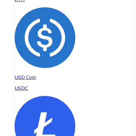
USD Coin
USDC