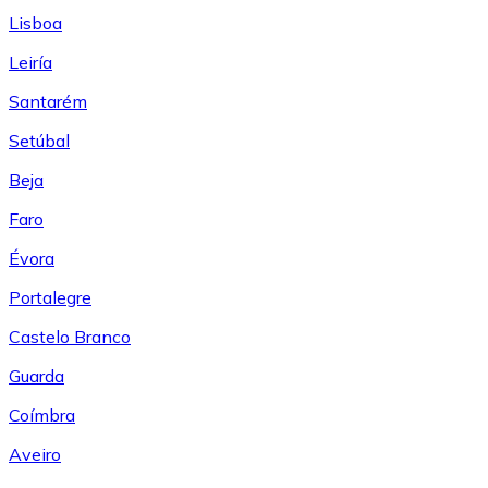
Lisboa
Leiría
Santarém
Setúbal
Beja
Faro
Évora
Portalegre
Castelo Branco
Guarda
Coímbra
Aveiro