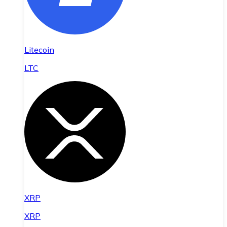
Litecoin
LTC
XRP
XRP