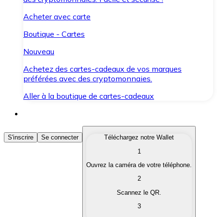
Acheter avec carte
Boutique - Cartes
Nouveau
Achetez des cartes-cadeaux de vos marques
préférées avec des cryptomonnaies.
Aller à la boutique de cartes-cadeaux
Acheter des Cryptomonnaies
S'inscrire
Se connecter
Téléchargez notre Wallet
1
Achetez les cryptomonnaies qui vous intéressent rapid
Ouvrez la caméra de votre téléphone.
Vendre des Cryptomonnaies
2
Convertissez vos cryptomonnaies en monnaie fiduciair
Scannez le QR.
3
Échanger (Swap)