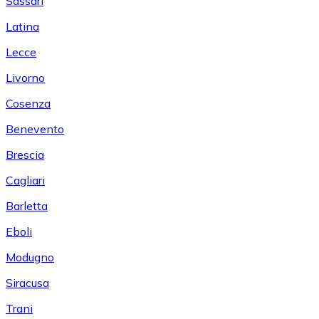
Sassari
Latina
Lecce
Livorno
Cosenza
Benevento
Brescia
Cagliari
Barletta
Eboli
Modugno
Siracusa
Trani