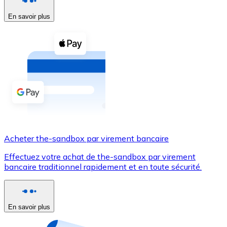
En savoir plus
Voir toutes
Coupons crypto
Achetez des cryptomonnaies en espèces et d'autres m
Acheter avec espèces
Virement SEPA
Ajoutez des fonds à votre compte Bitnovo ou effectuez 
Acheter avec virement bancaire
Acheter the-sandbox par virement bancaire
Carte de crédit / débit
Effectuez votre achat de the-sandbox par virement
Utilisez les cartes Visa et Mastercard pour acheter des
bancaire traditionnel rapidement et en toute sécurité.
Acheter avec carte
Boutique - Cartes
En savoir plus
Nouveau