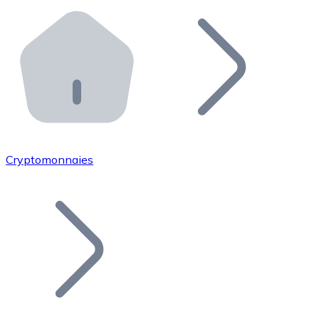
Effectuez des opérations de plus grande envergure. O
Distributeurs automatiques Bitnovo
Intégrez un ATM Bitnovo dans votre entreprise et per
API Bitnovo
Intégrez notre API dans votre écosystème.
Devenir Distributeur
Rejoignez notre réseau de distributeurs et commercialis
Cryptomonnaies
Lister un Token
Ajoutez le token de votre projet à notre service d'acha